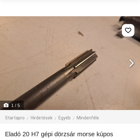
1
/ 5
Startapro
Hirdetések
Egyéb
Mindenféle
Eladó 20 H7 gépi dörzsár morse kúpos