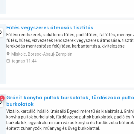
Fűtés vegyszeres átmosás tisztítás
Fűtési rendszerek, radiátoros fűtés, padlófűtés, falfűtés, mennye
fűtés, hűtés, vízvezeték rendszerek vegyszeres átmosása, tisztít
lerakódás mentesítése felújítása, karbantartása, kivitelezése.
Miskolc, Borsod-Abaúj-Zemplén
tegnap 11:44
Gránit konyha pultok burkolatok, fürdőszoba pult
1
burkolatok
Vízálló, karcálló, hőálló, ütésálló Egyedi méretű és kialakítású, Gráni
konyha pultok burkolatok, fürdőszoba pultok burkolatok, padló és f
burkolatok, egyedi alumínium vázas konyha és fürdőszoba bútorok
épített zuhanyzók, műanyag és üveg burkolattal.