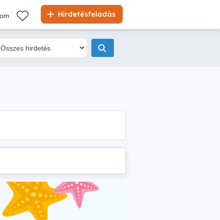
Hirdetésfeladás
kom