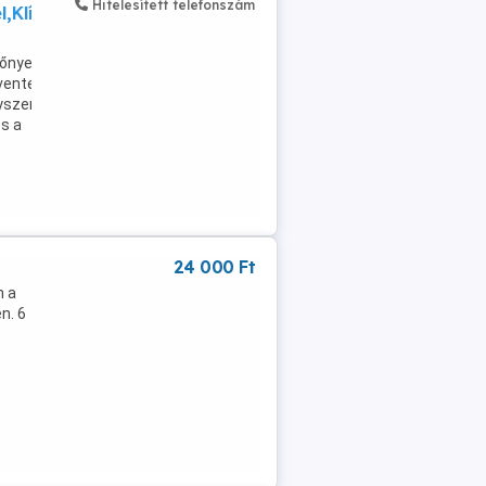
Hitelesített telefonszám
l,Klíma=
zőnyeggel
évente
gyszeresen
és a
24 000 Ft
n a
n. 6
...