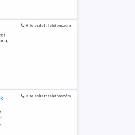
Hitelesített telefonszám
zet
ása,
Hitelesített telefonszám
ok
t
al
,