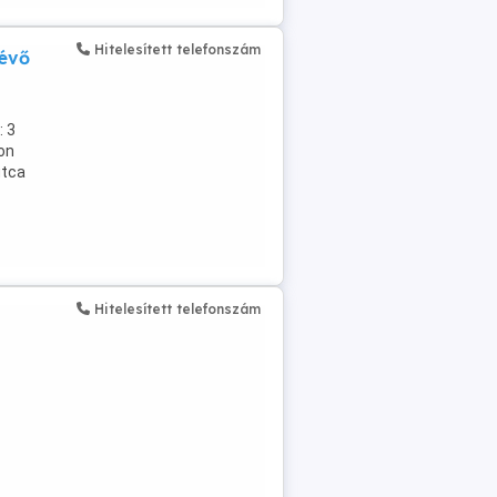
Hitelesített telefonszám
lévő
 3
ton
utca
Hitelesített telefonszám