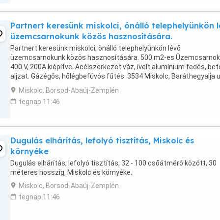
Partnert keresünk miskolci, önálló telephelyünkön 
üzemcsarnokunk közös hasznosítására.
Partnert keresünk miskolci, önálló telephelyünkön lévő
üzemcsarnokunk közös hasznosítására. 500 m2-es Üzemcsarnok:
400 V, 200A kiépítve. Acélszerkezet váz, ívelt alumínium fedés, be
aljzat. Gázégős, hőlégbefúvós fűtés. 3534 Miskolc, Baráthegyalja 
4. hrsz.: 30773/5/C
Miskolc, Borsod-Abaúj-Zemplén
tegnap 11:46
Dugulás elhárítás, lefolyó tisztítás, Miskolc és
környéke
Dugulás elhárítás, lefolyó tisztítás, 32 - 100 csőátmérő között, 30
méteres hosszig, Miskolc és környéke.
Miskolc, Borsod-Abaúj-Zemplén
tegnap 11:46