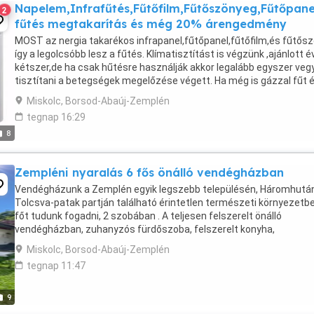
Napelem,Infrafűtés,Fűtőfilm,Fűtőszönyeg,Fűtőpane
2
fűtés megtakarítás és még 20% árengedmény
MOST az nergia takarékos infrapanel,fűtőpanel,fűtőfilm,és fűtős
így a legolcsóbb lesz a fűtés. Klímatisztítást is végzünk ,ajánlott 
kétszer,de ha csak hűtésre használják akkor legalább egyszer ve
tisztítani a betegségek megelőzése végett. Ha még is gázzal fűt 
hatósági ...
Miskolc, Borsod-Abaúj-Zemplén
tegnap 16:29
8
Zempléni nyaralás 6 fős önálló vendégházban
Vendégházunk a Zemplén egyik legszebb településén, Háromhutá
Tolcsva-patak partján található érintetlen természeti környezetbe
főt tudunk fogadni, 2 szobában . A teljesen felszerelt önálló
vendégházban, zuhanyzós fürdőszoba, felszerelt konyha,
bográcsozási lehetőség, ingyenes WiFi. https: babukavendeghaz.hu 
Miskolc, Borsod-Abaúj-Zemplén
tegnap 11:47
9