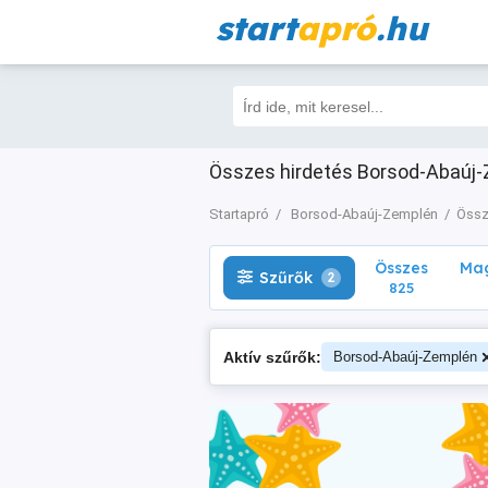
start
apró
.hu
Összes
Magá
Szűrők
2
825
Összes hirdetés Borsod-Abaúj-
Startapró
Borsod-Abaúj-Zemplén
Össz
Összes
Mag
Szűrők
2
825
Aktív szűrők:
Borsod-Abaúj-Zemplén