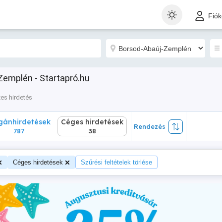
nhirdetések
Céges hirdetések
Rendezés
Fió
787
38
Zemplén - Startapró.hu
es hirdetés
ánhirdetések
Céges hirdetések
Rendezés
787
38
Céges hirdetések
Szűrési feltételek törlése