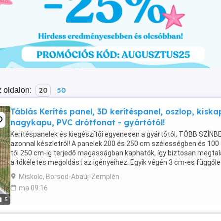
 oldalon:
20
50
Táblás Kerítés panel, 3D kerítéspanel, oszlop, kiska
nagykapu, PVC drótfonat - gyártótól!
Kerítéspanelek és kiegészítői egyenesen a gyártótól, TÖBB SZÍNB
azonnal készletről! A panelek 200 és 250 cm szélességben és 100
től 250 cm-ig terjedő magasságban kaphatók, így biztosan megtalá
a tökéletes megoldást az igényeihez. Egyik végén 3 cm-es függől
tüskék találhatók, amelyek alulra ...
Miskolc, Borsod-Abaúj-Zemplén
ma 09:16
5