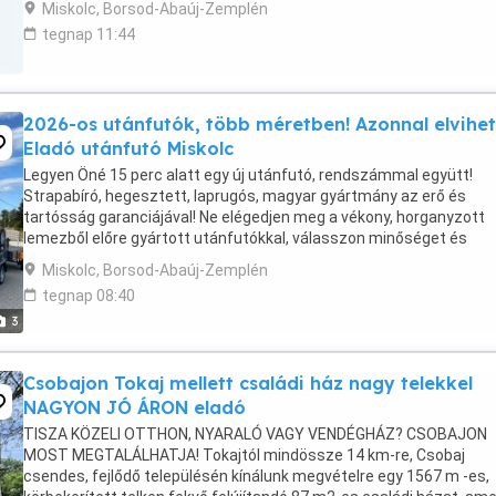
Miskolc, Borsod-Abaúj-Zemplén
tegnap 11:44
2026-os utánfutók, több méretben! Azonnal elvihet
Eladó utánfutó Miskolc
Legyen Öné 15 perc alatt egy új utánfutó, rendszámmal együtt!
Strapabíró, hegesztett, laprugós, magyar gyártmány az erő és
tartósság garanciájával! Ne elégedjen meg a vékony, horganyzott
lemezből előre gyártott utánfutókkal, válasszon minőséget és
megbízhatóságot a mi masszív, vas utánfutóinkkal! Kérhető ...
Miskolc, Borsod-Abaúj-Zemplén
tegnap 08:40
3
Csobajon Tokaj mellett családi ház nagy telekkel
NAGYON JÓ ÁRON eladó
TISZA KÖZELI OTTHON, NYARALÓ VAGY VENDÉGHÁZ? CSOBAJON
MOST MEGTALÁLHATJA! Tokajtól mindössze 14 km-re, Csobaj
csendes, fejlődő településén kínálunk megvételre egy 1567 m -es,