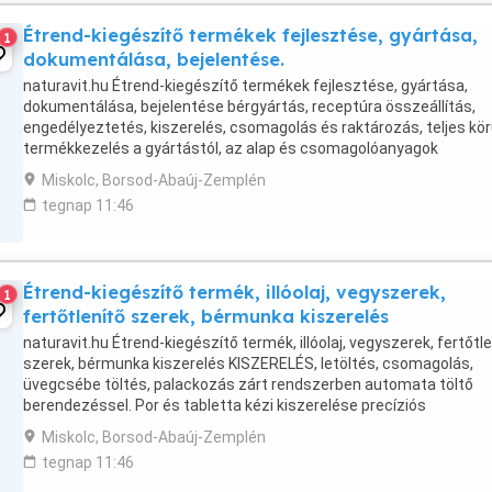
Étrend-kiegészítő termékek fejlesztése, gyártása,
1
dokumentálása, bejelentése.
naturavit.hu Étrend-kiegészítő termékek fejlesztése, gyártása,
dokumentálása, bejelentése bérgyártás, receptúra összeállítás,
engedélyeztetés, kiszerelés, csomagolás és raktározás, teljes kö
termékkezelés a gyártástól, az alap és csomagolóanyagok
biztosításán keresztül, a kiszállításig.
Miskolc, Borsod-Abaúj-Zemplén
tegnap 11:46
Étrend-kiegészítő termék, illóolaj, vegyszerek,
1
fertőtlenítő szerek, bérmunka kiszerelés
naturavit.hu Étrend-kiegészítő termék, illóolaj, vegyszerek, fertőtl
szerek, bérmunka kiszerelés KISZERELÉS, letöltés, csomagolás,
üvegcsébe töltés, palackozás zárt rendszerben automata töltő
berendezéssel. Por és tabletta kézi kiszerelése precíziós
mérőeszközökkel, akár steril környezetben.
Miskolc, Borsod-Abaúj-Zemplén
tegnap 11:46