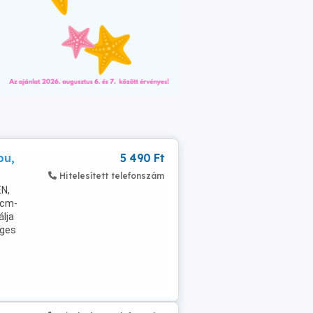
pu,
5 490 Ft
Hitelesített telefonszám
EN,
 cm-
lja
eges