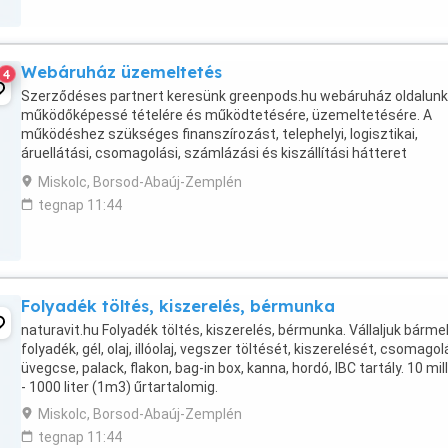
Webáruház üzemeltetés
4
Szerződéses partnert keresünk greenpods.hu webáruház oldalunk
működőképessé tételére és működtetésére, üzemeltetésére. A
működéshez szükséges finanszírozást, telephelyi, logisztikai,
áruellátási, csomagolási, számlázási és kiszállítási hátteret
biztosítjuk.
Miskolc, Borsod-Abaúj-Zemplén
tegnap 11:44
Folyadék töltés, kiszerelés, bérmunka
naturavit.hu Folyadék töltés, kiszerelés, bérmunka. Vállaljuk bárme
folyadék, gél, olaj, illóolaj, vegszer töltését, kiszerelését, csomago
üvegcse, palack, flakon, bag-in box, kanna, hordó, IBC tartály. 10 milli
- 1000 liter (1m3) űrtartalomig.
Miskolc, Borsod-Abaúj-Zemplén
tegnap 11:44