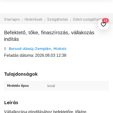
Startapro
Hirdetések
Szolgáltatás
Üzleti szolgáltatás
Be
15
Befektető, tőke, finaszírozás, vállakozás
indítás
Borsod-Abaúj-Zemplén
,
Miskolc
Feladás dátuma: 2026.08.03 12:38
Tulajdonságok
Hirdetés típus
kínál
Leírás
Vállalkozása elindításához befektetőre, tőkére,