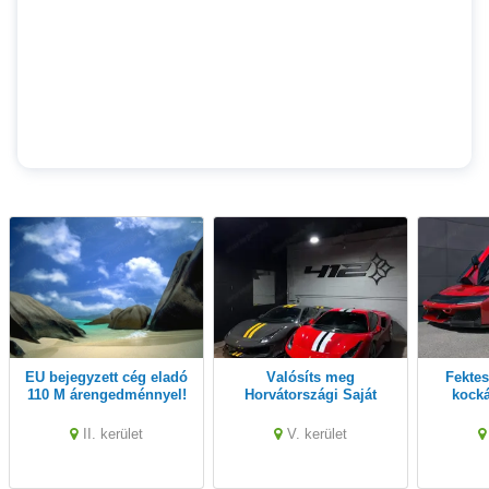
EU bejegyzett cég eladó
Valósíts meg
Fektess be Svájcban
110 M árengedménnyel!
Horvátországi Saját
kocká
Projektet 100 - 200 Millió
Kiemelt
EUR értékben!
ki
II. kerület
V. kerület