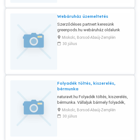
Webáruház üzemeltetés
Szerződéses partnert keresünk
greenpods.hu webáruház oldalunk
működőképessé tételére és
Miskolc, Borsod-Abaúj-Zemplén
működtetésére, üzemeltetésére. A
30 július
működéshez szükséges finanszírozást,
telephelyi, logisztikai, áruellátási,
csomagolási, számlázási és kiszállítási
hátteret biztosítjuk.
Folyadék töltés, kiszerelés,
bérmunka
naturavit.hu Folyadék töltés, kiszerelés,
bérmunka. Vállaljuk bármely folyadék,
gél, olaj, illóolaj, vegszer töltését,
Miskolc, Borsod-Abaúj-Zemplén
kiszerelését, csomagolását üvegcse,
30 július
palack, flakon, bag-in box, kanna,
hordó, IBC tartály. 10 milliliter - 1000 liter
(1m3) űrtartalomig.