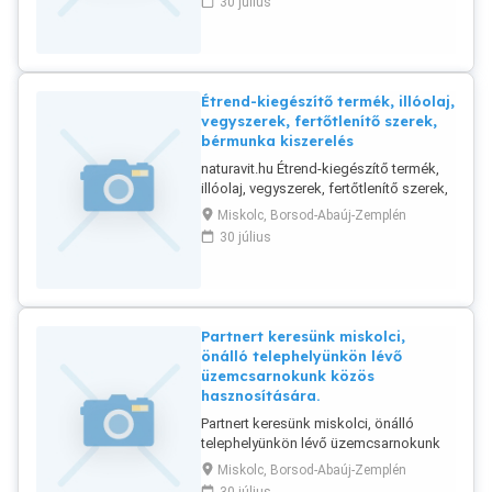
30 július
kiszerelés, csomagolás és raktározás,
teljes körű termékkezelés a gyártástól,
az alap és csomagolóanyagok
biztosításán keresztül, a kiszállításig.
Étrend-kiegészítő termék, illóolaj,
vegyszerek, fertőtlenítő szerek,
bérmunka kiszerelés
naturavit.hu Étrend-kiegészítő termék,
illóolaj, vegyszerek, fertőtlenítő szerek,
bérmunka kiszerelés KISZERELÉS,
Miskolc, Borsod-Abaúj-Zemplén
letöltés, csomagolás, üvegcsébe töltés,
30 július
palackozás zárt rendszerben automata
töltő berendezéssel. Por és tabletta kézi
kiszerelése precíziós
mérőeszközökkel, akár steril
környezetben.
Partnert keresünk miskolci,
önálló telephelyünkön lévő
üzemcsarnokunk közös
hasznosítására.
Partnert keresünk miskolci, önálló
telephelyünkön lévő üzemcsarnokunk
közös hasznosítására. 500 m2-es
Miskolc, Borsod-Abaúj-Zemplén
Üzemcsarnok: 3 400 V, 200A kiépítve.