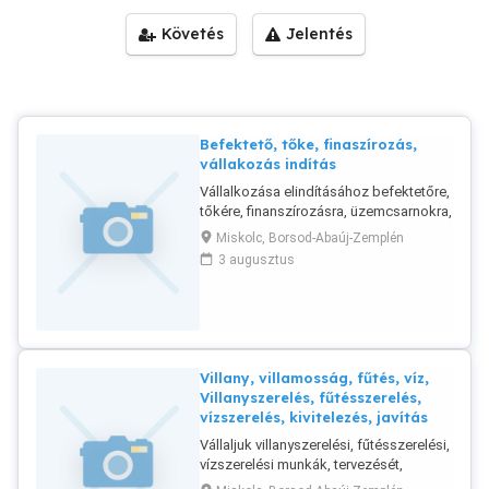
Követés
Jelentés
Befektető, tőke, finaszírozás,
vállakozás indítás
Vállalkozása elindításához befektetőre,
tőkére, finanszírozásra, üzemcsarnokra,
telephelyre, gyártóeszközökre, üzleti
Miskolc, Borsod-Abaúj-Zemplén
tapasztalat átadásra van szüksége? Ön
3 augusztus
adja az elképzelést, a kapcsolatait, az
értékesítési lehetőséget, mi biztosítjuk
a hátteret.
Villany, villamosság, fűtés, víz,
Villanyszerelés, fűtésszerelés,
vízszerelés, kivitelezés, javítás
Vállaljuk villanyszerelési, fűtésszerelési,
vízszerelési munkák, tervezését,
kivitelezését, felújítását, javítását,