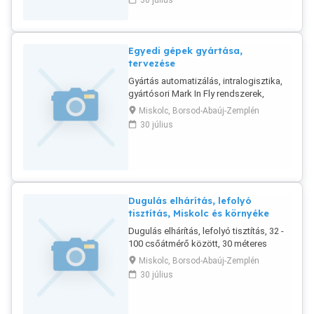
30 július
Acélszerkezet váz, ívelt alumínium
fedés, beton aljzat. Gázégős,
hőlégbefúvós fűtés. 3534 Miskolc,
Baráthegyalja utca 4. hrsz.: 30773/5/C
Egyedi gépek gyártása,
tervezése
Gyártás automatizálás, intralogisztika,
gyártósori Mark In Fly rendszerek,
speciális raktári rendszerek, tervezése
Miskolc, Borsod-Abaúj-Zemplén
gyártása. Kiszolgáló felépítmények,
30 július
munkaállomások, alumínium profil és
fémszerkezetek tervezése, gyártása,
javítása, hidegalakító és
műanyagfeldolgozó szerszámok
tervezése és gyártása. Szállítópályák,
szállítószalagok, gyártáskiszolgáló
Dugulás elhárítás, lefolyó
rendszerek. Meglévő gépek,
tisztítás, Miskolc és környéke
berendezések felújítása, karbantartása.
Dugulás elhárítás, lefolyó tisztítás, 32 -
Referencia cégek: Borsodchem,
100 csőátmérő között, 30 méteres
Continental Automotive Hungary, Wolf
hosszig, Miskolc és környéke.
Montage, Bosch Group Romania,
Miskolc, Borsod-Abaúj-Zemplén
Premium Aerotec Romania, Modine,
30 július
Eismann