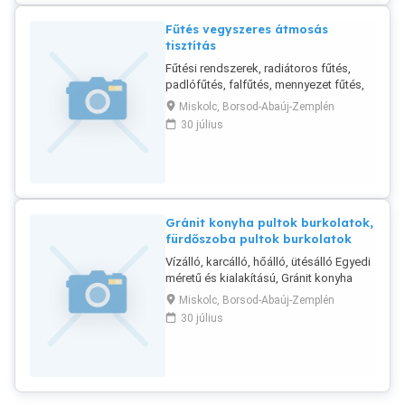
Fűtés vegyszeres átmosás
tisztítás
Fűtési rendszerek, radiátoros fűtés,
padlófűtés, falfűtés, mennyezet fűtés,
hűtés, vízvezeték rendszerek
Miskolc, Borsod-Abaúj-Zemplén
vegyszeres átmosása, tisztítása,
30 július
lerakódás mentesítése felújítása,
karbantartása, kivitelezése.
Gránit konyha pultok burkolatok,
fürdőszoba pultok burkolatok
Vízálló, karcálló, hőálló, ütésálló Egyedi
méretű és kialakítású, Gránit konyha
pultok burkolatok, fürdőszoba pultok
Miskolc, Borsod-Abaúj-Zemplén
burkolatok, padló és fal burkolatok,
30 július
egyedi alumínium vázas konyha és
fürdőszoba bútorok, épített zuhanyzók,
műanyag és üveg burkolattal.