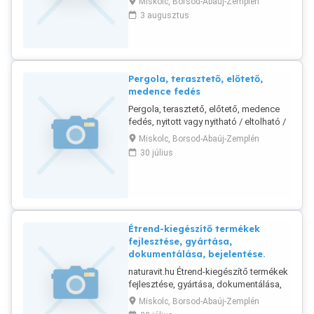
Miskolc, Borsod-Abaúj-Zemplén
karbantartását.
3 augusztus
Pergola, terasztető, előtető,
medence fedés
Pergola, terasztető, előtető, medence
fedés, nyitott vagy nyitható / eltolható /
zárt fűthető kivitelezése. Kerítés, kapu,
Miskolc, Borsod-Abaúj-Zemplén
távirányítható kapu kivitelezése.
30 július
Autóbeálló. Oszlop állítás. Faszerkezet,
acél szerkezet, alumínium szerkezet,
üveg, políkarbonát, víztiszta PVC, lemez,
Lindab lemez ... íves, sík vagy bármilyen
igény szerinti fedés kialakítással.
Hőszigetelés.
Étrend-kiegészítő termékek
fejlesztése, gyártása,
dokumentálása, bejelentése.
naturavit.hu Étrend-kiegészítő termékek
fejlesztése, gyártása, dokumentálása,
bejelentése bérgyártás, receptúra
Miskolc, Borsod-Abaúj-Zemplén
összeállítás, engedélyeztetés,