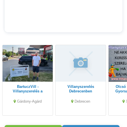
BartuczVill -
Villanyszerelés
Olcsó Villanyszerelő
Villanyszerelés a
Debrecenben
Gyors
Velencei-tónál
Gárdony-Agárd
Debrecen