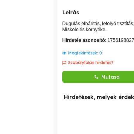
Leírás
Dugulás elhárítás, lefolyó tisztít
Miskolc és környéke.
Hirdetés azonosító
: 175619882
Megtekintések:
0
Szabálytalan hirdetés?
Mutasd
Hirdetések, melyek érde