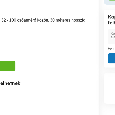
Ka
ás, 32 - 100 csőátmérő között, 30 méteres hosszig,
fe
7
Fenn
kelhetnek