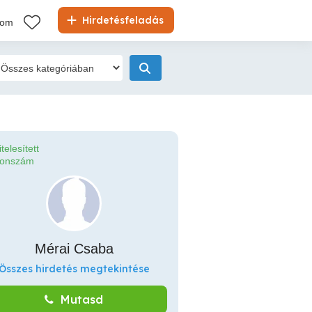
Hirdetésfeladás
kom
itelesített
fonszám
Mérai Csaba
Összes hirdetés megtekintése
Mutasd