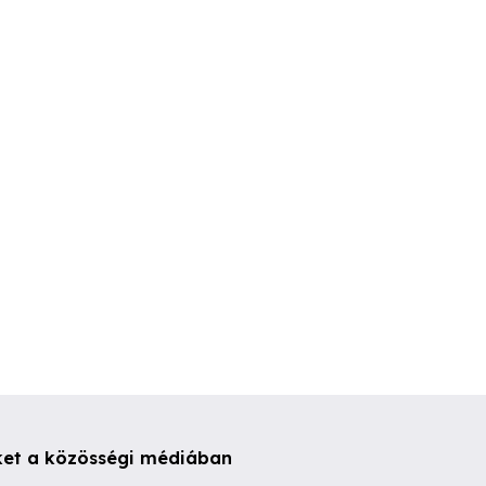
Virtuális barátnő
Extrém takarí
rvezése
Miskolc
Miskolc
Miskolc
ket a közösségi médiában