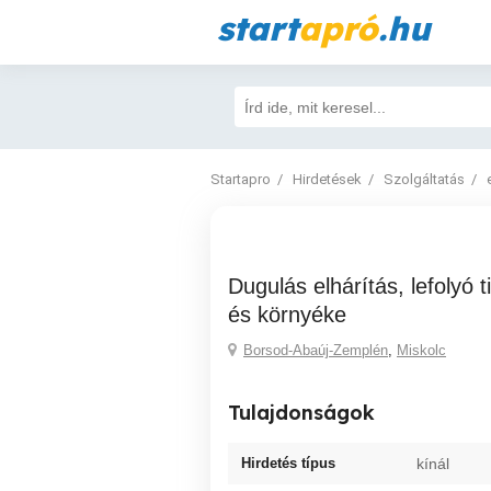
start
apró
.hu
Startapro
Hirdetések
Szolgáltatás
Dugulás elhárítás, lefolyó tisztítás, Miskolc
és környéke
Borsod-Abaúj-Zemplén
,
Miskolc
Tulajdonságok
Hirdetés típus
kínál