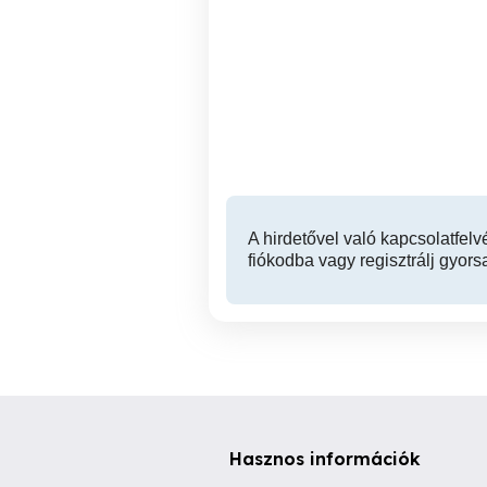
Étrend-kiegészítő termék,
illóolaj, vegyszerek,
fertőtlenítő szerek,
bérmunka kiszerelés
ü
Miskolc
A hirdetővel való kapcsolatfelv
fiókodba vagy regisztrálj gyors
Hasznos információk