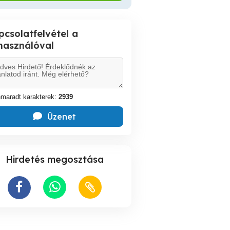
pcsolatfelvétel a
lhasználóval
maradt karakterek:
2939
Üzenet
Hirdetés megosztása