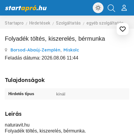
start
apró
.hu
Startapro
Hirdetések
Szolgáltatás
egyéb szolgáltatás
Folyadék töltés, kiszerelés, bérmunka
Borsod-Abaúj-Zemplén
,
Miskolc
Feladás dátuma: 2026.08.06 11:44
Tulajdonságok
Hirdetés típus
kínál
Leírás
naturavit.hu
Folyadék töltés, kiszerelés, bérmunka.