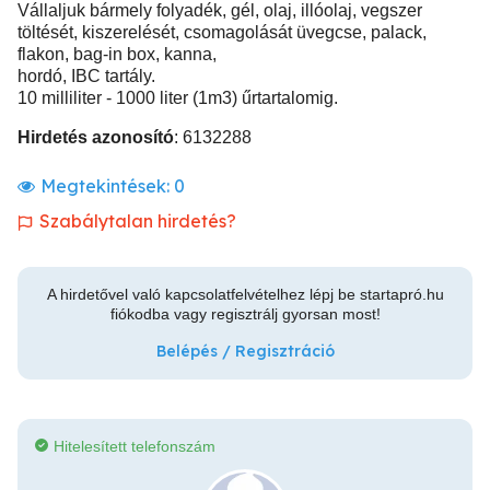
Vállaljuk bármely folyadék, gél, olaj, illóolaj, vegszer
töltését, kiszerelését, csomagolását üvegcse, palack,
flakon, bag-in box, kanna,
hordó, IBC tartály.
10 milliliter - 1000 liter (1m3) űrtartalomig.
Hirdetés azonosító
: 6132288
Megtekintések:
0
Szabálytalan hirdetés?
A hirdetővel való kapcsolatfelvételhez lépj be startapró.hu
fiókodba vagy regisztrálj gyorsan most!
Belépés / Regisztráció
Hitelesített telefonszám