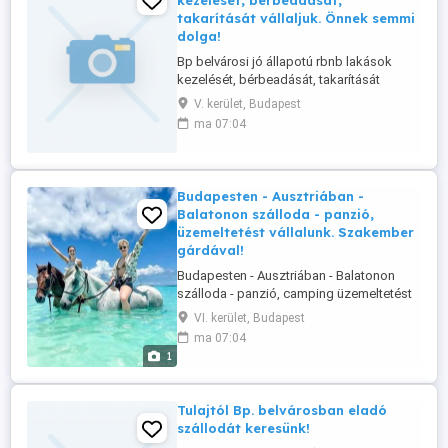
kezelését, bérbeadását,
takarítását vállaljuk. Önnek semmi
dolga!
Bp belvárosi jó állapotú rbnb lakások
kezelését, bérbeadását, takarítását
vállaljuk. Önnek semmi dolga!
V. kerület, Budapest
Külföldieknek, magyaroknak szeretné
ma 07:04
kiadni? Jó áron? Nulla munkával hasznot
realizálni? Panziót, kisebb szállodát is
vállalunk. A tiszta hasznon, osztozunk.
Megbízhatóak vagyunk. Karbantartjuk, ...
Budapesten - Ausztriában -
Balatonon szálloda - panzió,
üzemeltetést vállalunk. Szakember
gárdával!
Budapesten - Ausztriában - Balatonon
szálloda - panzió, camping üzemeltetést
vállalunk. Szakember gárdával!
VI. kerület, Budapest
Adózásban is tudunk segíteni! Ingyenes
ma 07:04
szállás biztosítással! Tulajdonos
1
keressen bizalommal.
Tulajtól Bp. belvárosban eladó
szállodát keresünk!