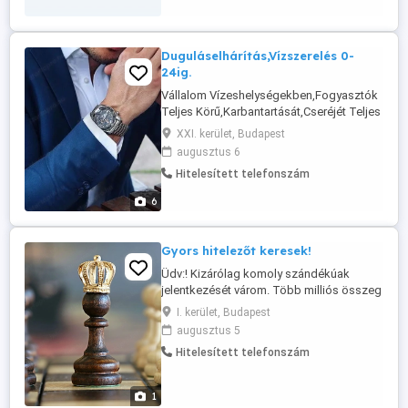
Duguláselhárítás,Vízszerelés 0-
24ig.
Vállalom Vízeshelységekben,Fogyasztók
Teljes Körű,Karbantartását,Cseréjét Teljes
Körű Garanciával,Duguás
XXI. kerület, Budapest
Elhárítását,Vízcsötörését Azonali
augusztus 6
Kiszállásal,Helyreállitásal Együtt,Ami Lehet
Hitelesített telefonszám
Falazás,Burkolás.Felújítását 0-24 ig.
6
Gyors hitelezőt keresek!
Üdv:! Kizárólag komoly szándékúak
jelentkezését várom. Több milliós összeg
lehívásához 10%- önerő fel mutatásához
I. kerület, Budapest
keresek hitelezőt! Amennyibe felkeltettem
augusztus 5
érdeklődését kérem írjon a e-mail
Hitelesített telefonszám
címemre!
1