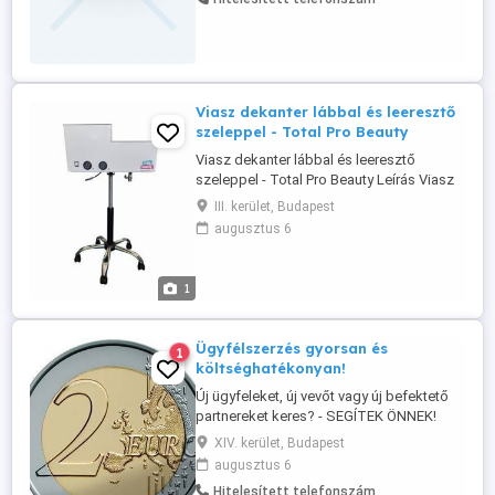
Gyula Éjjel-nappal elérhető vagyok
Viasz dekanter lábbal és leeresztő
szeleppel - Total Pro Beauty
Viasz dekanter lábbal és leeresztő
szeleppel - Total Pro Beauty Leírás Viasz
dekanter lábbal és leeresztő szeleppel
III. kerület, Budapest
Termékkód TPB-2084 A legjobb
augusztus 6
hagyományos viaszos dekanter a piacon
profik számára. Gyártó: Total Pro Beauty
Új termék számlával, garanciával,
1
minőségi tanúsítvánnyal és szállítással.
Viasz ...
Ügyfélszerzés gyorsan és
1
költséghatékonyan!
Új ügyfeleket, új vevőt vagy új befektető
partnereket keres? - SEGÍTEK ÖNNEK!
Több mint 15 éve kimondottan céges
XIV. kerület, Budapest
célcsoporttal foglalkozom,
augusztus 6
cégvezetőkkel tartom a kapcsolatot.
Hitelesített telefonszám