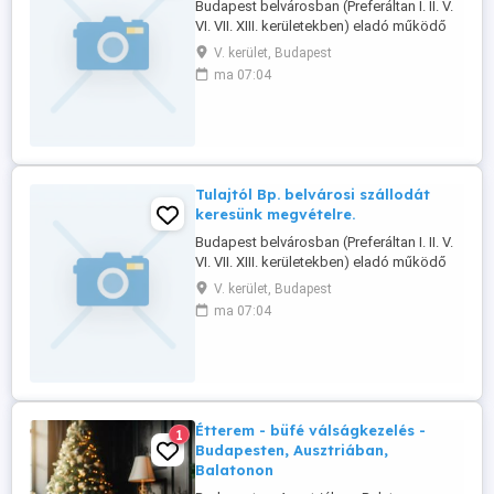
Budapest belvárosban (Preferáltan I. II. V.
VI. VII. XIII. kerületekben) eladó működő
szállodákat keresek, közvetlen
V. kerület, Budapest
tulajdonostól. Ingatlanosi megbízás
ma 07:04
nélkül. Aktívan szállodát kereső (jelenleg
is) befektetői partnereknek ajánlom ki.
Előny ha jó állapotú, tehermentes, 1 1
tulajdon. Céggel is. Felújítandó ...
Tulajtól Bp. belvárosi szállodát
keresünk megvételre.
Budapest belvárosban (Preferáltan I. II. V.
VI. VII. XIII. kerületekben) eladó működő
szállodákat keresek, közvetlen
V. kerület, Budapest
tulajdonostól. Ingatlanosi megbízás
ma 07:04
nélkül. Aktívan szállodát kereső (jelenleg
is) befektetői partnereknek ajánlom ki.
Előny ha jó állapotú, tehermentes, 1 1
tulajdon. Céggel is. Felújítandó ...
Étterem - büfé válságkezelés -
1
Budapesten, Ausztriában,
Balatonon