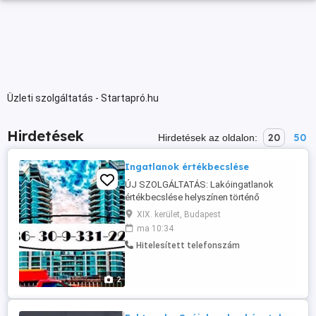
Üzleti szolgáltatás - Startapró.hu
Hirdetések
20
50
Hirdetések az oldalon:
Ingatlanok értékbecslése
ÚJ SZOLGÁLTATÁS: Lakóingatlanok
értékbecslése helyszínen történő
értékkonzultációval 25 000,- Ft + ÁFA
XIX. kerület, Budapest
alkalom (kb. 30 - 45 perc,helyszíni szóbeli
ma 10:34
tájékoztatás + 1 oldalas írásbeli
Hitelesített telefonszám
összefoglaló megküldése) Budapest
területén; valamint Pest és Fejér
vármegyékben Eladná ingatlanát,
2
ajándékozni szeretne ...