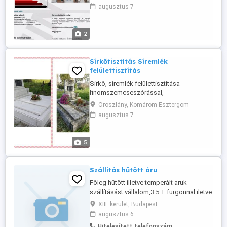
Garantálom, hogy a kézhez kapott
augusztus 7
energetikai tanúsítvány hiteles, mindenhol
elfogadják (ügyvédnél, hatóságnál).
Rendelkezem az elkészítéshez
2
szükséges TÉ jelű mérnöki
jogosultsággal. ...
Sírkőtisztítás Síremlék
felülettisztítás
Sírkő, síremlék felülettisztítása
finomszemcseszórással,
szódabikarbóna szórással, az ország
Oroszlány, Komárom-Esztergom
egész területén. Szemcseszórás
augusztus 7
Szódaszórás Finomszemcse technológia
Info: 06-70 361-9332
finomszemcseszoras.com
5
Szállitás hűtött áru
Főleg hűtött illetve temperált aruk
szállításást vállalom,3.5 T furgonnal iletve
dobozos 7 palettás gépjárművel,
XIII. kerület, Budapest
számlaképesen is ! minden megoldás
augusztus 6
érdekel, keressen bizalommal ! Szilágyi
Hitelesített telefonszám