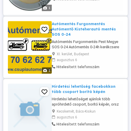
Ebből a körből tudok Önnek új,
potenciális partnereket hozni a saját
1
módszeremmel. Elfekvő raktárkészletek,
használt gépek, ...
Autómentés Furgonmentés
Autómentő Kisteherautó mentés
SOS 0-24
Autómentés Furgonmentés Pest Megye
SOS 0-24 Autómentés 0-24h kerékcsere
Bikázás Mélygarázsból mentés
XI. kerület, Budapest
Autómentés 0-24h Autószállítás Budapest
augusztus 6
0-24h Autómentés Külföldön 0-24h
Hitelesített telefonszám
Autószállítás Budapest 0-24h Autómentés
1
0-24h Budapest Autómentés Buda 0-24h
Autómentés Pest 0-24h Autómentés
Szentendre 0-24h Autómentés ...
Hirdetési lehetőség facebokkon
több csoport borító képén
Hirdetési lehetőséget ajánlok több
apróhirdető csoport, borító képén, orsz
gosan aprocsiga.hu csoportoknál.
Kecskemét, Bács-Kiskun
szupercsigakukacgmail.com
augusztus 6
Hitelesített telefonszám