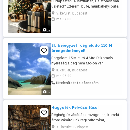
Budapesten, Ausztriában, Balatonon van
üzleted? Étterem, büfé, munkahelyi büfé,
street food? Nem vagy elégedett a
V. kerület, Budapest
bevétellel, vagy veszteséges az üzleted? -
ma 07:03
Nem vagy elégedett az alkalmazottakkal?
Kidobálják az árút? Nem jól dolgoznak?
1
Nem takarítanak? - Nem vagy elégedett az
étel ital kínálattal? Lassan ...
EU bejegyzett cég eladó 110 M
árengedménnyel!
Forgalom 15 M euró 4 Mrd Ft komoly
nyereség a cég nem Mo-on van
bejegyezve! Eladási ok: tulajdonos
II. kerület, Budapest
ügyvezető spanyol multinacionális
ma 06:29
cégben vált igazgatótanács taggá, ezért
Hitelesített telefonszám
ugyanitt nem lehet beszállítóként
ügyvezető. Családtagnak nem ruházható
1
át. Ebből a típusú cégből- mely állami
megbízásokat teljesít- ...
Hagyaték Felvásárlása!
Régiség felvásárlás országosan, korrekt
áron! Vásárolunk régi bútorokat,
porcelánokat, festményeket, szobrokat,
XI. kerület, Budapest