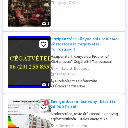
órákat, csillárokat, ezüst és arany
tegnap 17:42
tárgyakat, ékszereket, érméket,
könyveket, katonai relikviákat és egyéb
antik régiségeket. Hagyatékok, padlások,
pincék teljes felvásárlását is vállaljuk. ...
2
Házipénztár? Könyvelési Probléma?
Köztartozás? Cégátvétel
Tartozással!
Házipénztár? Könyvelési Probléma?
Köztartozás? Cégátvétel Tartozással!
Tagikölcsön? Könyvelési Probléma?
XIII. kerület, Budapest
Köztartozás? Cégátvétel! Keressen
tegnap 07:40
bizalommal! 06202558557
Hitelesített telefonszám
1
Óránként frissítve
Energetikai tanúsítványt készítés
1
26 000 Ft-tól
Szakszerűen, rövid átfutással, az ország
egész területén. Hiteles energetikai
tanúsítványt kap kézhez 1-3 napon belül!
XI. kerület, Budapest