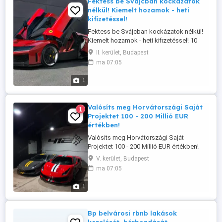
Fektess be Svájcban kockázatok
nélkül! Kiemelt hozamok - heti
kifizetéssel!
Fektess be Svájcban kockázatok nélkül!
Kiemelt hozamok - heti kifizetéssel! 10
Millió EUR - tól! Nyugati Dubai saját (céges
II. kerület, Budapest
vagy privát) számlán legyen jelenleg is az
ma 07:05
adózott. likvid, igazolható eredetű
összeg. Felső értékhatár nincs!
1
Makulátlanul tiszta előéleted legyen.
Ellenőrizve van! - ...
Valósíts meg Horvátországi Saját
1
Projektet 100 - 200 Millió EUR
értékben!
Valósíts meg Horvátországi Saját
Projektet 100 - 200 Millió EUR értékben!
Lehet Turisztika, Hotel, Mezőgazdasági,
V. kerület, Budapest
Energetikai projekt! Vissza nem térítendő -
ma 07:05
Előfinanszírozó Min. 10% likvid adózott
igazolható eredetű cash önerővel
1
rendelkezz, és igazold is a meglétét. (ezt
nem lehet mással kiváltani!) Nem ...
Bp belvárosi rbnb lakások