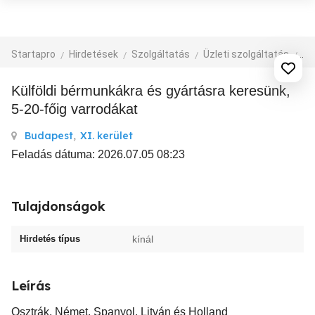
Startapro
Hirdetések
Szolgáltatás
Üzleti szolgáltatás
eg
Külföldi bérmunkákra és gyártásra keresünk,
5-20-főig varrodákat
Budapest
,
XI. kerület
Feladás dátuma: 2026.07.05 08:23
Tulajdonságok
Hirdetés típus
kínál
Leírás
Osztrák, Német, Spanyol, Litván és Holland