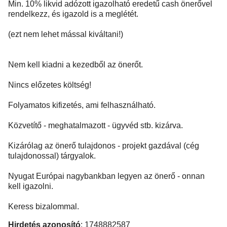
Min. 10% likvid adózott igazolható eredetű cash önerővel
rendelkezz, és igazold is a meglétét.
(ezt nem lehet mással kiváltani!)
Nem kell kiadni a kezedből az önerőt.
Nincs előzetes költség!
Folyamatos kifizetés, ami felhasználható.
Közvetítő - meghatalmazott - ügyvéd stb. kizárva.
Kizárólag az önerő tulajdonos - projekt gazdával (cég
tulajdonossal) tárgyalok.
Nyugat Európai nagybankban legyen az önerő - onnan
kell igazolni.
Keress bizalommal.
Hirdetés azonosító
: 1748882587