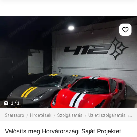
1
/ 1
Startapro
Hirdetések
Szolgáltatás
Üzleti szolgáltatás
Be
Valósíts meg Horvátországi Saját Projektet