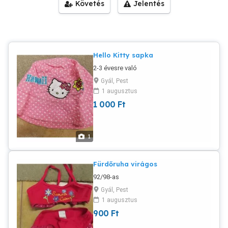
Követés
Jelentés
Hello Kitty sapka
2-3 évesre való
Gyál, Pest
1 augusztus
1 000
Ft
1
Fürdőruha virágos
92/98-as
Gyál, Pest
1 augusztus
900
Ft