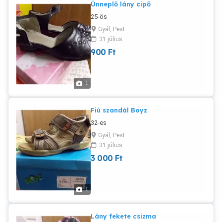
Ünneplő lány cipő
25-ös
Gyál, Pest
31 július
900
Ft
1
Fiú szandál Boyz
32-es
Gyál, Pest
31 július
3 000
Ft
1
Lány fekete csizma