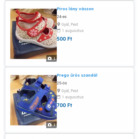
Piros lány vászon
24-es
Gyál, Pest
1 augusztus
500
Ft
1
Prego űrös szandál
25-ös
Gyál, Pest
1 augusztus
700
Ft
1