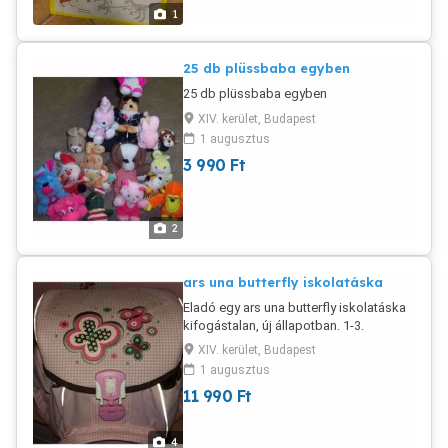
1
25 db plüssbaba egyben
25 db plüssbaba egyben
XIV. kerület, Budapest
1 augusztus
3 990
Ft
2
ars una butterfly iskolatáska
Eladó egy ars una butterfly iskolatáska
kifogástalan, új állapotban. 1-3.
osztályig Gerincbarát hátkiképzés,
XIV. kerület, Budapest
párnázott csípőrész Több ponton
1 augusztus
állítható, puha vállpántok Rendkívül
11 990
Ft
könnyű Mindössze 1 kg! Mérete:
360x380x290 mm Tartós, erős
anyagból, megerősített alsó résszel
4