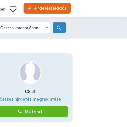
Hirdetésfeladás
kom
cs a
Összes hirdetés megtekintése
Mutasd