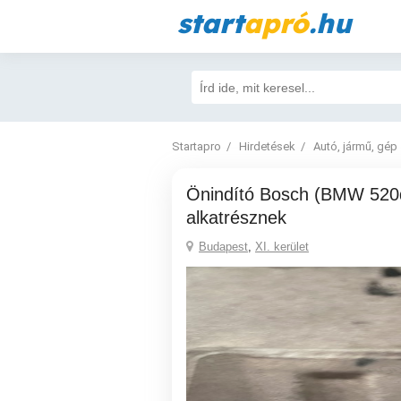
start
apró
.hu
Startapro
Hirdetések
Autó, jármű, gép
Önindító Bosch (BMW 520d f10)
alkatrésznek
Budapest
,
XI. kerület