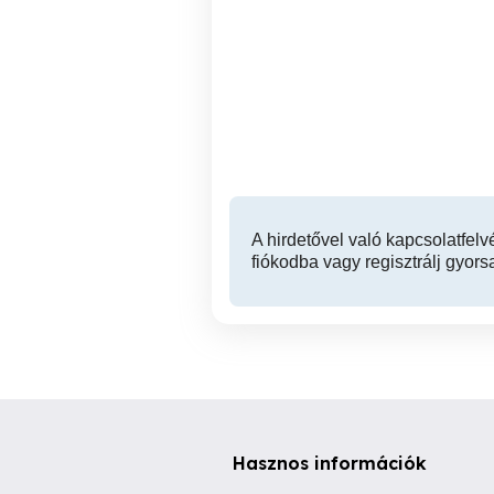
Isofix -re / izofix védőlap
Új bikakábel indítókábel
Britax Römer biztonsági
Ak
gyereküléshez
a
IX. kerület
1,990 Ft
A hirdetővel való kapcsolatfelv
fiókodba vagy regisztrálj gyors
Hasznos információk