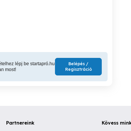
JAWA szerszámos doboz
Tesla Model Y hólánc
kumulátor indításhoz
és csomagtartó eladó
gyári Tes
utó bika indító kábel
Pro gyári 
X. kerület
XIX. kerület
XI
2,689 Ft
20,000 Ft
90
ételhez lépj be startapró.hu
Belépés /
Regisztráció
an most!
Partnereink
Kövess min