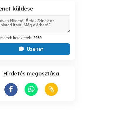
enet küldese
maradt karakterek:
2939
Üzenet
Hirdetés megosztása