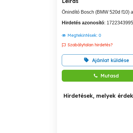
Leírás
Önindító Bosch (BMW 520d f10) a
Hirdetés azonosító
: 172234399
Megtekintések:
0
Szabálytalan hirdetés?
Ajánlat küldése
Mutasd
Hirdetések, melyek érde