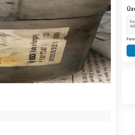
Üz
Fenn