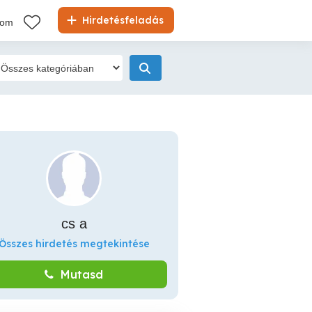
Hirdetésfeladás
kom
cs a
Összes hirdetés megtekintése
Mutasd