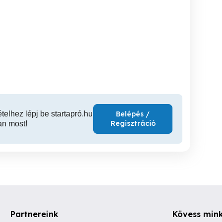
itch Cisco Catalyst 2960
Netgear ProSAFE JGS516
Switch Cisco Catalyst 3524
V2
WS-C3
XI. kerület
XI. kerület
XI
24,190 Ft
22,455 Ft
11
ételhez lépj be startapró.hu
Belépés /
Regisztráció
an most!
Partnereink
Kövess min