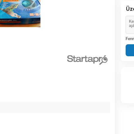
Üz
Fenn