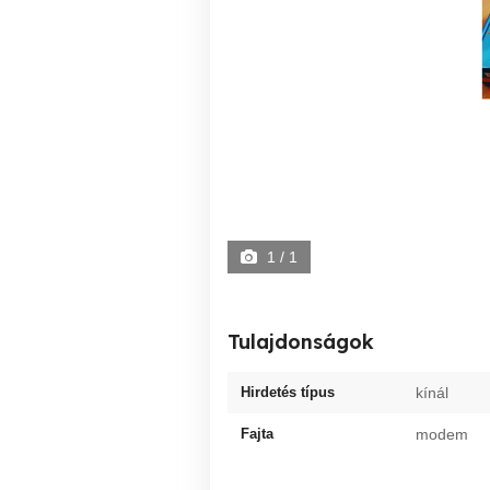
1
/ 1
Tulajdonságok
Hirdetés típus
kínál
Fajta
modem