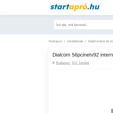
start
apró
.hu
Startapro
Hirdetések
Elektronikai és 
Dialcom 56pcinetv92 inte
Budapest
,
XIV. kerület