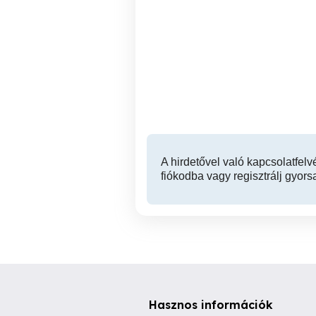
Vadonatúj wifi antennák
Sw
nagyon olcsón eladóak !!!
XVIII. kerület
990 Ft
A hirdetővel való kapcsolatfelv
fiókodba vagy regisztrálj gyors
Hasznos információk