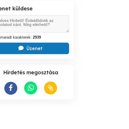
enet küldese
maradt karakterek:
2939
Üzenet
Hirdetés megosztása