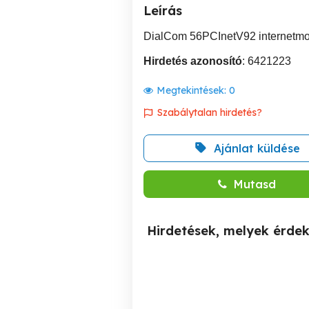
Leírás
DialCom 56PCInetV92 internetm
Hirdetés azonosító
: 6421223
Megtekintések:
0
Szabálytalan hirdetés?
Ajánlat küldése
Mutasd
Hirdetések, melyek érde