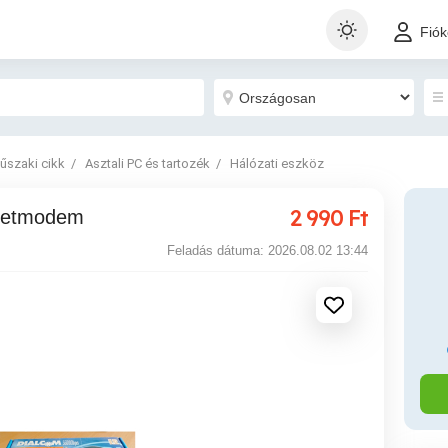
Fió
műszaki cikk
Asztali PC és tartozék
Hálózati eszköz
2 990
Ft
rnetmodem
Feladás dátuma: 2026.08.02 13:44