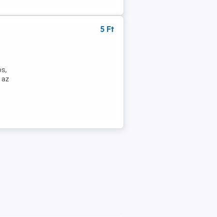
5 Ft
os,
 az