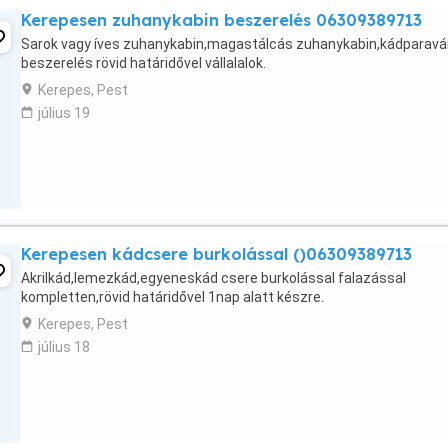
Kerepesen zuhanykabin beszerelés 06309389713
Sarok vagy íves zuhanykabin,magastálcás zuhanykabin,kádparavá
beszerelés rövid határidővel vállalalok.
Kerepes, Pest
július 19
Kerepesen kádcsere burkolással ()06309389713
Akrilkád,lemezkád,egyeneskád csere burkolással falazással
kompletten,rövid határidővel 1nap alatt készre.
Kerepes, Pest
július 18