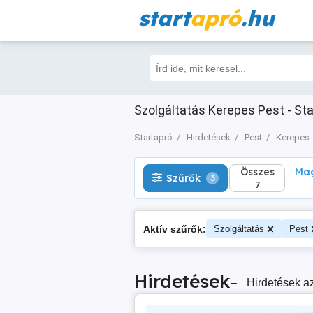
start
apró
.hu
Összes
Magá
Szűrők
3
7
Szolgáltatás Kerepes Pest - Sta
Startapró
Hirdetések
Pest
Kerepes
Összes
Mag
Szűrők
3
7
Aktív szűrők:
Szolgáltatás
Pest
Hirdetések
–
Hirdetések az