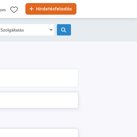
Hirdetésfeladás
kom