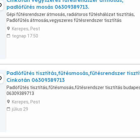
Cinkotán vegyszeres fűtésrendszer átmosás,
padlófűtés mosás 06309389713.
Gépi fűtésrendszer átmosás, radiátoros fűtéshálózat tisztítás,
Padlófűtés átmosás,vegyszeres fűtésrendszer tisztítás
Kerepes, Pest
tegnap 17:50
Padlófűtés tisztítás,fűtésmosás,fűtésrendszer tisztí
Cinkotán 06309389713
Padlófűtés tisztítás,fűtésmosás,fűtésrendszer tisztítás budape
06309389713
Kerepes, Pest
július 29