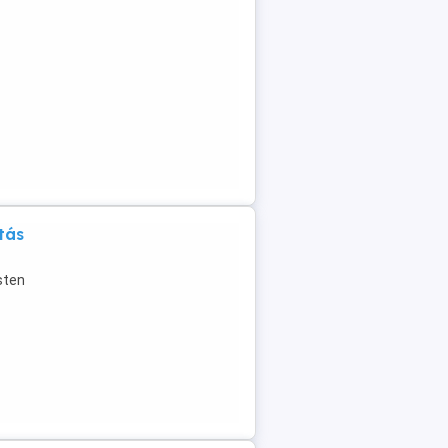
tás
sten