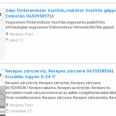
Gépi fűtésrendszer tisztítás,radiátor tisztítás gépp
Cinkotán 06309389713
Vegyszeres fűtésrendszer tisztítás,vegyszeres padlófűtés
átmosásgépi vegyszeres fűtésrendszer átmosás.Kétféle géppel .
Kerepes, Pest
július 12
Kerepes zárszervíz, Kerepes zárcsere 06703585361
kiszállás ingyen 0-24 !!!
Kerepes zárszervíz, Kerepes zárnyitás, Kerepes zárcsere,
06703585361 Kerepes lakatos, Kerepes autónyitás. Kerepes és
környékén mobil zárszervízemmel az alábbi szolgáltatásokkal állok
Önök rendelkezésére: Kerepes zárcsere, Kerepes zárszerelés, Ker
lakatos, 06703585361 kiszállás ingyen 0-24 !!! ...
Kerepes, Pest
november 17