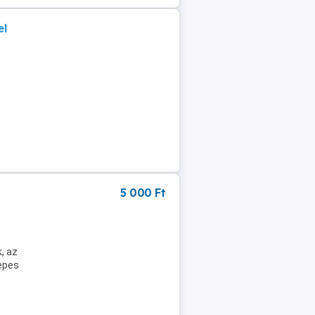
el
5 000 Ft
, az
epes