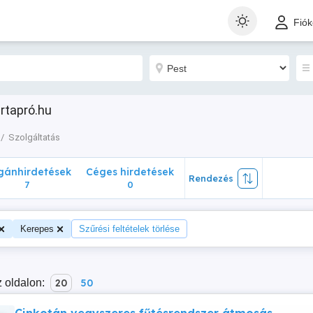
nhirdetések
Céges hirdetések
Rendezés
Fió
7
0
rtapró.hu
Szolgáltatás
ánhirdetések
Céges hirdetések
Rendezés
7
0
Kerepes
Szűrési feltételek törlése
 oldalon:
20
50