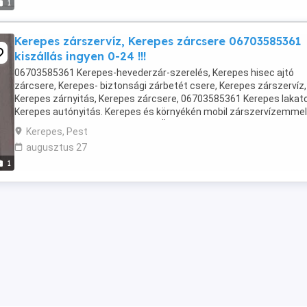
1
Kerepes zárszervíz, Kerepes zárcsere 06703585361
kiszállás ingyen 0-24 !!!
06703585361 Kerepes‎-hevederzár-szerelés, Kerepes‎ hisec ajtó
zárcsere, Kerepes-‎ biztonsági zárbetét csere, Kerepes zárszervíz,
Kerepes zárnyitás, Kerepes zárcsere, 06703585361 Kerepes lakat
Kerepes autónyitás. Kerepes és környékén mobil zárszervízemmel
alábbi szolgáltatásokkal állok, az Önök ...
Kerepes, Pest
augusztus 27
1