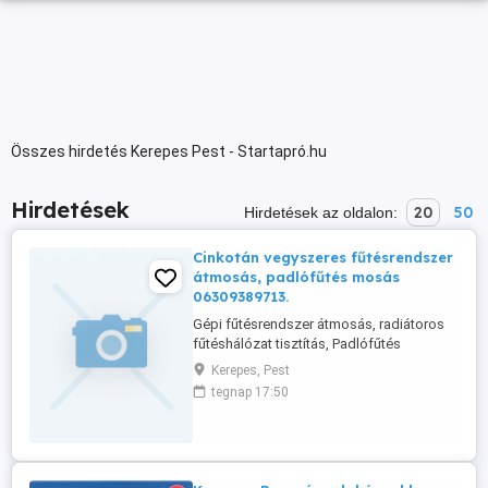
Összes hirdetés Kerepes Pest - Startapró.hu
Hirdetések
20
50
Hirdetések az oldalon:
Cinkotán vegyszeres fűtésrendszer
átmosás, padlófűtés mosás
06309389713.
Gépi fűtésrendszer átmosás, radiátoros
fűtéshálózat tisztítás, Padlófűtés
átmosás,vegyszeres fűtésrendszer
Kerepes, Pest
tisztítás
tegnap 17:50