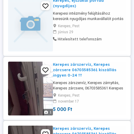
Kerepes, éjszakai portád
(nyugdíjas)
Kerepesi intézmény felújításához
keresünk nyugdíjas munkavállalót portás
munkakörbe. Rövid távú munka
Kerepes, Pest
(várhatóan szeptember elejéig tart)
június 29
Munkaidő Hétfőtől péntekig 16.00-08:00
Hitelesített telefonszám
Hétvégén és ünnepnapon 08.00-08:00
Természetesen havi beosztás szerint,
váltásban végzi több kolléga,
Kerepes zárszervíz, Kerepes
zárcsere 06703585361 kiszállás
ingyen 0-24 !!!
Kerepes zárszervíz, Kerepes zárnyitás,
Kerepes zárcsere, 06703585361 Kerepes
lakatos, Kerepes autónyitás. Kerepes és
Kerepes, Pest
környékén mobil zárszervízemmel az
november 17
alábbi szolgáltatásokkal állok, az Önök
5 000 Ft
rendelkezésére: Kerepes zárcsere,
1
Kerepes zárszerelés, Kerepes lakatos,
06703585361 kiszállás ingyen 0-24 !!! ...
Kerepes zárszervíz, Kerepes
zárcsere 06703585361 kiszállás