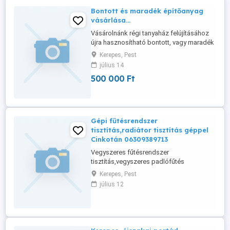
Bontott és maradék építőanyag
vásárlása...
Vásárolnánk régi tanyaház felújításához
újra hasznosítható bontott, vagy maradék
építő anyagokat (tégla, épület- és
Kerepes, Pest
asztalos faanyag, beton- és idomacél,
július 14
stb...). Kelta-Wicca Hagyományőrzők
500 000 Ft
Egyháza: ,,nem vagyunk gazdagok
jeligére.Csak hivatalosan, adásvételi
szerződéssel, vagy számlával.
Gépi fűtésrendszer
tisztítás,radiátor tisztítás géppel
Cinkotán 06309389713
Vegyszeres fűtésrendszer
tisztítás,vegyszeres padlófűtés
átmosásgépi vegyszeres fűtésrendszer
Kerepes, Pest
átmosás.Kétféle géppel .
július 12