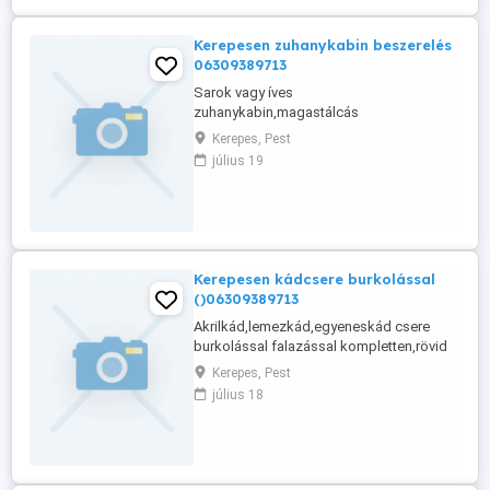
Kerepesen zuhanykabin beszerelés
06309389713
Sarok vagy íves
zuhanykabin,magastálcás
zuhanykabin,kádparaván beszerelés rövid
Kerepes, Pest
határidővel vállalalok.
július 19
Kerepesen kádcsere burkolással
()06309389713
Akrilkád,lemezkád,egyeneskád csere
burkolással falazással kompletten,rövid
határidővel 1nap alatt készre.
Kerepes, Pest
július 18