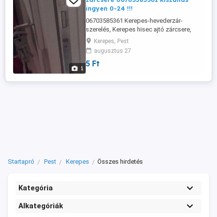
ingyen 0-24 !!!
06703585361 Kerepes‎-hevederzár-
szerelés, Kerepes‎ hisec ajtó zárcsere,
Kerepes-‎ biztonsági zárbetét csere,
Kerepes, Pest
Kerepes zárszervíz, Kerepes zárnyitás,
augusztus 27
Kerepes zárcsere, 06703585361 Kerepes
5 Ft
lakatos, Kerepes autónyitás. Kerepes és
1
környékén mobil zárszervízemmel az
alábbi szolgáltatásokkal állok, az Önök ...
Startapró
Pest
Kerepes
Összes hirdetés
Kategória
Alkategóriák