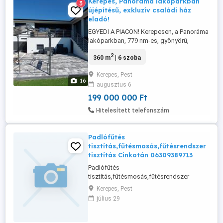
Kerepes, Panoráma lakóparkban
3
újépítésű, exkluzív családi ház
eladó!
EGYEDI A PIACON! Kerepesen, a Panoráma
lakóparkban, 779 nm-es, gyönyörű,
rendezett telken lévő, napfényes,
2
360 m
| 6 szoba
csendes, 2021-ben épült, prémium
kategóriás, könnyűszerkezetes, bruttó
Kerepes, Pest
360 nm-es, 6 szobás, amerikai konyhás,
16
augusztus 6
exkluzív, önálló családi ház, hatalmas,
panorámás terasszal, beépített minőségi
199 000 000 Ft
bútorzattal ...
Hitelesített telefonszám
Padlófűtés
tisztítás,fűtésmosás,fűtésrendszer
tisztítás Cinkotán 06309389713
Padlófűtés
tisztítás,fűtésmosás,fűtésrendszer
tisztítás budapesten 06309389713
Kerepes, Pest
július 29