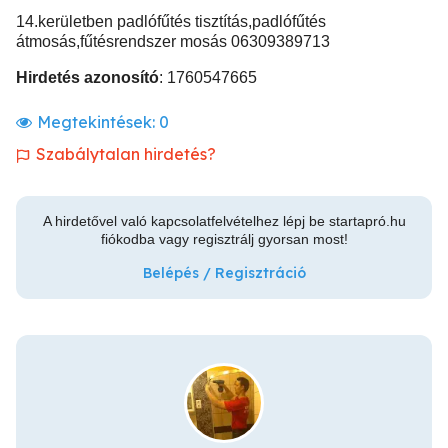
14.kerületben padlófűtés tisztítás,padlófűtés
átmosás,fűtésrendszer mosás 06309389713
Hirdetés azonosító
: 1760547665
Megtekintések:
0
Szabálytalan hirdetés?
A hirdetővel való kapcsolatfelvételhez lépj be startapró.hu
fiókodba vagy regisztrálj gyorsan most!
Belépés / Regisztráció