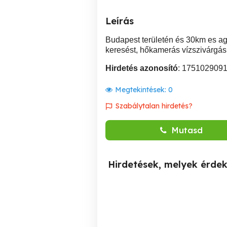
Leírás
Budapest területén és 30km es ag
keresést, hőkamerás vízszivárgás 
Hirdetés azonosító
: 175102909
Megtekintések:
0
Szabálytalan hirdetés?
Mutasd
Hirdetések, melyek érde