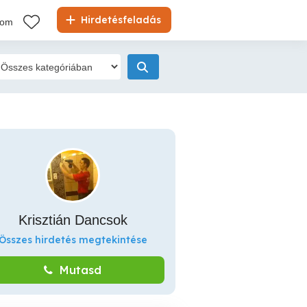
Hirdetésfeladás
kom
Krisztián Dancsok
Összes hirdetés megtekintése
Mutasd