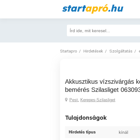
start
apró
.hu
Startapro
Hirdetések
Szolgáltatás
Akkusztikus vízszivárgás keresés,csőtörés
bemérés Szilasliget 06309
Pest
,
Kerepes-Szilasliget
Tulajdonságok
Hirdetés típus
kínál