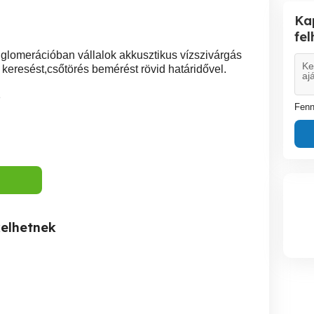
Ka
fe
glomerációban vállalok akkusztikus vízszivárgás
keresést,csőtörés bemérést rövid határidővel.
1
Fenn
kelhetnek