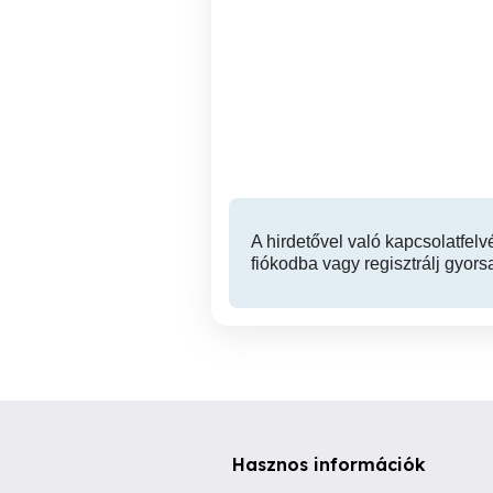
Kerepesen gépi
Szilasligeten padlófűtés
fűtésrendszer
tisztítás,radiátor tisztítás
á
géppel 06309389713
Kerepes-Szilasliget
A hirdetővel való kapcsolatfelv
fiókodba vagy regisztrálj gyors
Hasznos információk