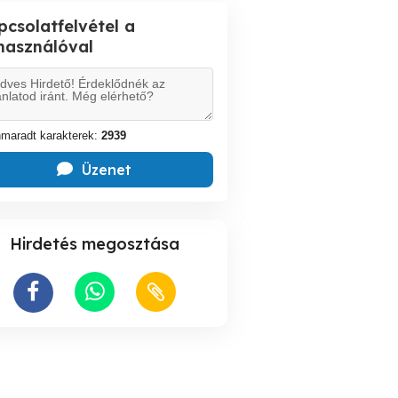
pcsolatfelvétel a
lhasználóval
maradt karakterek:
2939
Üzenet
Hirdetés megosztása