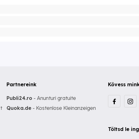
Partnereink
Kövess min
Publi24.ro
- Anunturi gratuite
t
Quoka.de
- Kostenlose Kleinanzeigen
Töltsd le i