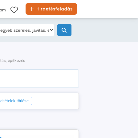
Hirdetésfeladás
kom
ítás, építkezés
eltételek törlése