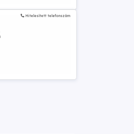
Hitelesített telefonszám
a
u