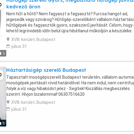
Hűtőgép szerelő Gyors, megbízható hűtőgép javítá
kedvező áron
Nem hűt a hűtő? Nem fagyaszt a fagyasztó? Furcsa hangot ad,
jegesedik vagy szivárog? Hűtőgép-szerelőként vállalom háztartási
hűtőgépek és fagyasztók gyors, szakszerű javítását. Célom, hogy 
lehető legrövidebb időn belül újra hibátlanul működjön a készüléke.
Dolgozom a legtöbb ismert márkával, többek ...
XVIII. kerület, Budapest
július 31
1
Háztartásigép szerelő Budapest
Tapasztalt mosógépszerelő Budapest területén, vállalom automa
mosógépek javítását rövid határidővel. Ha nem indul, nem centrifug
folyik a víz vagy hibakódot jelez - Segítek! Kiszállás megbeszélés
szerint. Hívjon bizalommal! 06307516620
XVIII. kerület, Budapest
július 31
1