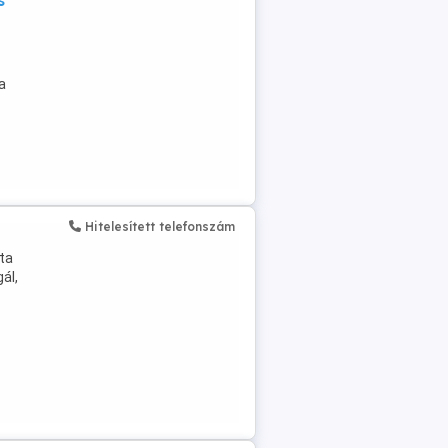
s
a
Hitelesített telefonszám
ta
ál,