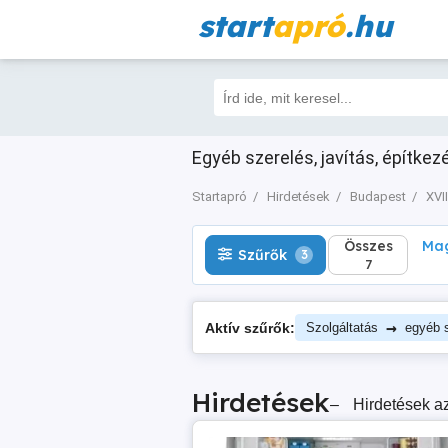
start
apró
.hu
Összes
Magá
Szűrők
3
7
Egyéb szerelés, javítás, építkez
Startapró
Hirdetések
Budapest
XVII
Összes
Mag
Szűrők
3
7
→
Aktív szűrők:
Szolgáltatás
egyéb s
Hirdetések
–
Hirdetések az