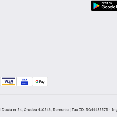
dul Dacia nr 34, Oradea 410346, Romania | Tax ID: RO44483373 -
In