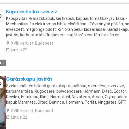
Kaputechnika szerviz
Kapujavítás -Garázskapuk, kertkapuk, kapuautomatikák javítása. -
Mechanikus és elektromos hibák elhárítása. -Távirányító pótlás, h
elveszett, megrongálódott. -24 órán belüli kiszállással. Garázskap
javítás, karbantartás Rugócsere: rugótörés esetén torziós és
expanziós rugók. Bowden szakadás ...
XVIII. kerület, Budapest
június 22
1
Garázskapu javítás
Szekcionált és billenő garázskapuk javítása, szerelése, szervize,
karbantartása. Rugócsere, bowdencsere. Hörmann, Ditec, Ecotor,
Rewlex, Eurokapu, Kling, Normstahl, Novoferm, Amarr, Olympsdoor
kapuk Marantec, Ditec, Beninca, Hörmann, Torlift, Kinggates, BFT,
Exitel, Kling, Came, Cardin Rib motorok ...
XVIII. kerület, Budapest
június 22