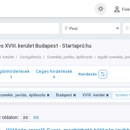
nhirdetések
Céges hirdetések
Rendezés
Fió
1
6
és XVIII. kerület Budapest - Startapró.hu
I. kerület
Szolgáltatás
Szerelés, javítás, építkezés
egyéb szerelés, jav
ánhirdetések
Céges hirdetések
Rendezés
1
6
zerelés, javítás, építkezés
Budapest
XVIII. kerület
Szűrési f
 oldalon:
20
50