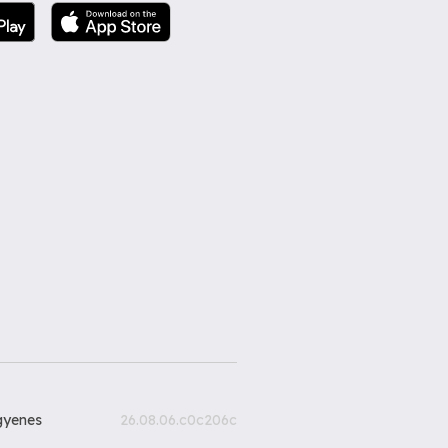
gyenes
26.08.06.c0c206c