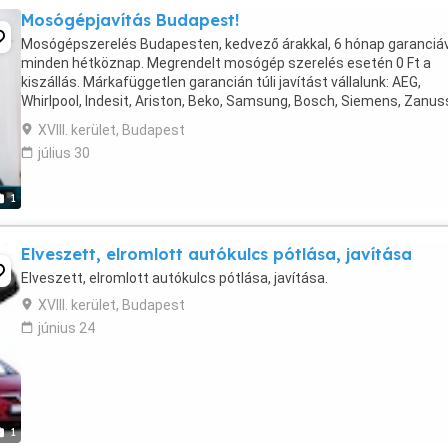
Mosógépjavítás Budapest!
Mosógépszerelés Budapesten, kedvező árakkal, 6 hónap garanciáv
minden hétköznap. Megrendelt mosógép szerelés esetén 0 Ft a
kiszállás. Márkafüggetlen garancián túli javítást vállalunk: AEG,
Whirlpool, Indesit, Ariston, Beko, Samsung, Bosch, Siemens, Zanuss
Electrolux mosógépek szervizelése nagy ...
XVIII. kerület, Budapest
július 30
1
Elveszett, elromlott autókulcs pótlása, javítása
Elveszett, elromlott autókulcs pótlása, javítása.
XVIII. kerület, Budapest
június 24
1