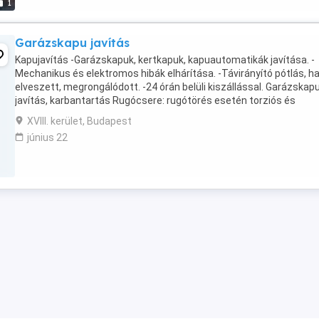
1
Garázskapu javítás
Kapujavítás -Garázskapuk, kertkapuk, kapuautomatikák javítása. -
Mechanikus és elektromos hibák elhárítása. -Távirányító pótlás, h
elveszett, megrongálódott. -24 órán belüli kiszállással. Garázskap
javítás, karbantartás Rugócsere: rugótörés esetén torziós és
expanziós rugók. Bowden szakadás ...
XVIII. kerület, Budapest
június 22