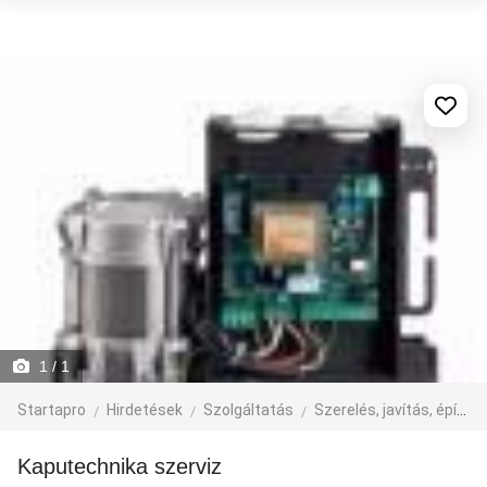
1
/ 1
Startapro
Hirdetések
Szolgáltatás
Szerelés, javítás, építkezés
Kaputechnika szerviz