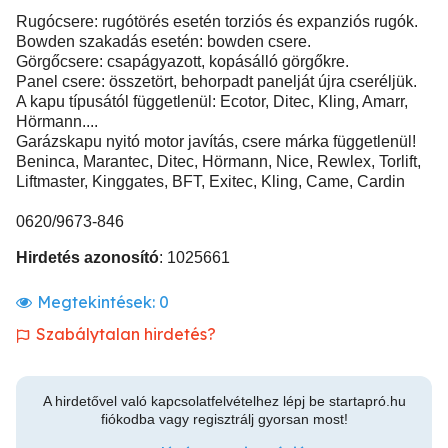
Rugócsere: rugótörés esetén torziós és expanziós rugók.
Bowden szakadás esetén: bowden csere.
Görgőcsere: csapágyazott, kopásálló görgőkre.
Panel csere: összetört, behorpadt panelját újra cseréljük.
A kapu típusától függetlenül: Ecotor, Ditec, Kling, Amarr,
Hörmann....
Garázskapu nyitó motor javítás, csere márka függetlenül!
Beninca, Marantec, Ditec, Hörmann, Nice, Rewlex, Torlift,
Liftmaster, Kinggates, BFT, Exitec, Kling, Came, Cardin
0620/9673-846
Hirdetés azonosító
: 1025661
Megtekintések:
0
Szabálytalan hirdetés?
A hirdetővel való kapcsolatfelvételhez lépj be startapró.hu
fiókodba vagy regisztrálj gyorsan most!