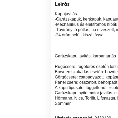
Leírás
Kapujavítás
-Garázskapuk, kertkapuk, kapuaut
-Mechanikus és elektromos hibák 
-Távirányító pótlás, ha elveszett,
-24 órán belüli kiszállással.
Garázskapu javítás, karbantartás
Rugócsere: rugótörés esetén torz
Bowden szakadás esetén: bowden
Görgőcsere: csapágyazott, kopásá
Panel csere: összetört, behorpadt 
A kapu típusától függetlenül: Ecoto
Garázskapu nyitó motor javítás, c
Hörmann, Nice, Torlift, Liftmaster
Sommer