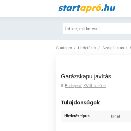
start
apró
.hu
Startapro
Hirdetések
Szolgáltatás
Garázskapu javítás
Budapest
,
XVIII. kerület
Tulajdonságok
Hirdetés típus
kínál