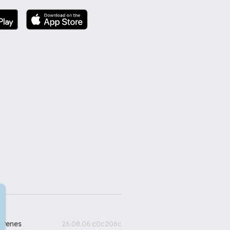
gyenes
26.08.06.c0c206c