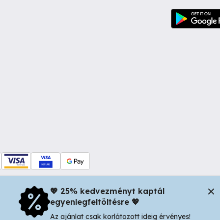
💖 25% kedvezményt kaptál
egyenlegfeltöltésre 💖
dul Dacia nr 34, Oradea 410346, Romania | Tax ID: RO44483373 -
In
Az ajánlat csak korlátozott ideig érvényes!