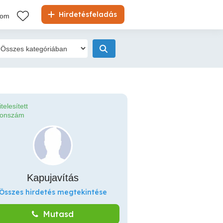
Hirdetésfeladás
kom
itelesített
fonszám
Kapujavítás
Összes hirdetés megtekintése
Mutasd