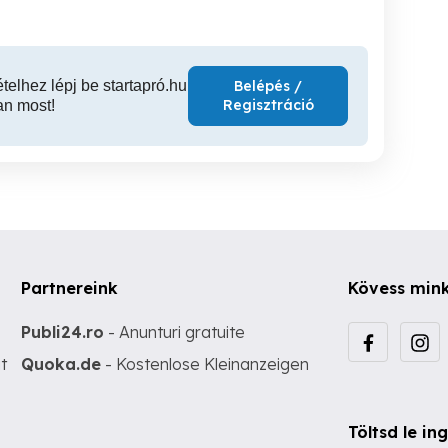
ételhez lépj be startapró.hu
Belépés /
Regisztráció
an most!
Partnereink
Kövess min
Publi24.ro
- Anunturi gratuite
t
Quoka.de
- Kostenlose Kleinanzeigen
Töltsd le i