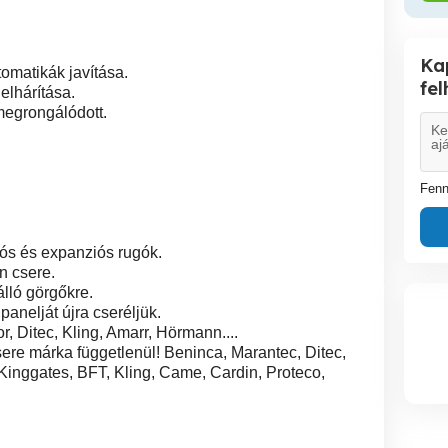
Ka
omatikák javítása.
fe
elhárítása.
 megrongálódott.
Fenn
iós és expanziós rugók.
 csere.
lló görgőkre.
panelját újra cseréljük.
r, Ditec, Kling, Amarr, Hörmann....
sere márka függetlenül! Beninca, Marantec, Ditec,
, Kinggates, BFT, Kling, Came, Cardin, Proteco,