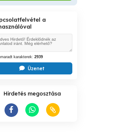
pcsolatfelvétel a
lhasználóval
maradt karakterek:
2939
Üzenet
Hirdetés megosztása