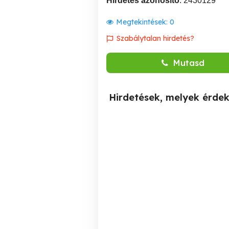
Hirdetés azonosító
: 2430129
Megtekintések:
0
Szabálytalan hirdetés?
Mutasd
Hirdetések, melyek érde
Ahol a szükség, ott a
Komplett lakásfelújítás
segítség
XIV. kerület