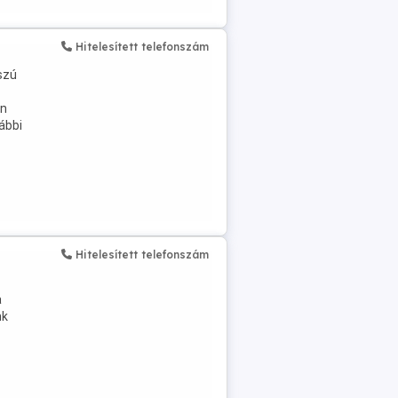
Hitelesített telefonszám
szú
an
ábbi
Hitelesített telefonszám
a
nk