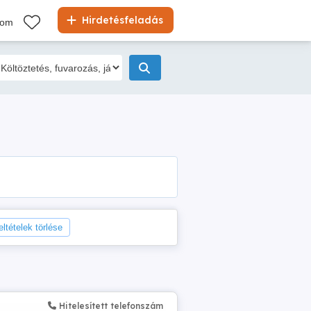
Hirdetésfeladás
kom
eltételek törlése
Hitelesített telefonszám