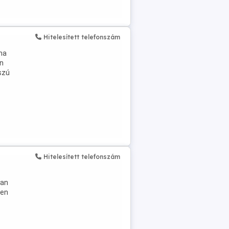
Hitelesített telefonszám
íma
en
szú
Hitelesített telefonszám
ran
yen