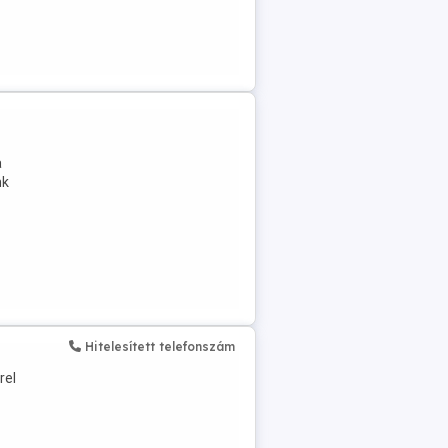
a
nk
Hitelesített telefonszám
rel