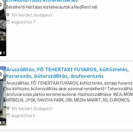
Emelőhátfalas kisteherbérlés
Bérelhető Hátfalas kisteherautók a RedRent nél
XIV. kerület, Budapest
augusztus 7
3
Áruszállítás, FŐ TEHERTAXI FUVAROS, költöztetés,
fuvarozás, bútorszállítás, árufuvarozás
Áruszállítás, FŐ-TEHERTAXI FUVAROS, költöztetés, aznapi fuvaroz
kis költözés, bútorszállítás akár azonnal rendelhető ! Teherszállítá
árufuvarozás platós kisteherautóval. Házhozszállítása- IKEA, MÖ
MŐBELIX, JYSK, SAVOYA PARK, OBI, MEDIA MARKT, RS, EURONICS,
PRAKTIKER, XXXLUTZ, MAMMUT, MAXCITY, ...
XIV. kerület, Budapest
augusztus 6
5