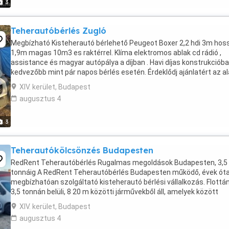
3
Teherautóbérlés Zugló
Megbízható Kisteherautó bérlehető Peugeot Boxer 2,2 hdi 3m hos
1,9m magas 10m3 es raktérrel. Klíma elektromos ablak cd rádió ,
assistance és magyar autópálya a díjban . Havi díjas konstrukciób
kedvezőbb mint pár napos bérlés esetén. Érdeklődj ajánlatért az al
...
XIV. kerület, Budapest
augusztus 4
3
Teherautókölcsönzés Budapesten
RedRent Teherautóbérlés Rugalmas megoldások Budapesten, 3,5
tonnáig A RedRent Teherautóbérlés Budapesten működő, évek ót
megbízhatóan szolgáltató kisteherautó bérlési vállalkozás. Flottá
3,5 tonnán belüli, 8 20 m közötti járművekből áll, amelyek között
felépítményes és hátfalas modellek is megtalálhatók. ...
XIV. kerület, Budapest
augusztus 4