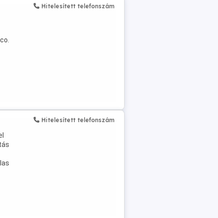
Hitelesített telefonszám
co.
Hitelesített telefonszám
el
ítás
las