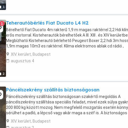
1
Teherautóbérlés Fiat Ducato L4 H2
1
Bérelhető Fiat Ducato 4m rakterű 1,9 m magas raktérrel 2,2 Hdi kl
erős motorral. Kisteherautók bérelhetőek A III. XIII . és XIV kerületb
Megbízható Kisteherautó bérlehető Peugeot Boxer 2,2 hdi 3m hos
1,9m magas 10m3 es raktérrel. Klíma elektromos ablak cd rádió ,
assistance ...
XIV. kerület, Budapest
augusztus 4
2
Páncélszekrény szállítás biztonságosan
Páncélszekrény szállítás biztonságosan szakértő megoldás A
páncélszekrény szállítása speciális feladat, mivel ezek súlya gyak
200 800 kg között mozog. Nem megfelelő mozgatás esetén könn
sérülhet a padló, a lépcső vagy akár maga a széf is. A biztonságos
szállításhoz elengedhetetlen: megfelelő ...
XIV. kerület, Budapest
augusztus 2