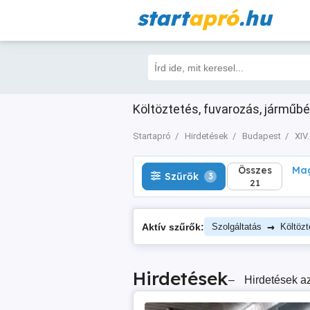
start
apró
.hu
Összes
Magá
Szűrők
3
21
Költöztetés, fuvarozás, járműbér
Startapró
Hirdetések
Budapest
XIV.
Összes
Mag
Szűrők
3
21
→
Aktív szűrők:
Szolgáltatás
Költözt
Hirdetések
–
Hirdetések az