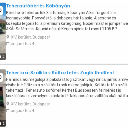
Teherautóbérlés Kőbányán
Bérelhető teherautók 3.5 tonnáig kőbányán A kis furgontól a
legnagyobbig. Ponyvástól a dobozos hátfalasig. Alacsony és
középkategóriától a prémium kategóriáig. Boxer master jumper ive
AKÁr Sofőrrel is-Kaució nélkül! Kérjen ajánlatot most 1105 BP
keresztúri út 134 06308771840
XIV. kerület, Budapest
augusztus 4
1
Tehertaxi-Szállítás-Költöztetés Zugló RedRent
Ha nincs aki megoldja a pakolást,logisztikát vagy nincs jármű amiv
elvihetné ? Bízza a szállítást ránk mi megoldjuk . Költöztetés száll
tehertaxi ! Teherautó sofőrrel! Kérhet Budapesten felmérést is
kiszállással személyes ajánlatot ! Raklapos áruszállítás akár hátfa
autóval ...
XIV. kerület, Budapest
augusztus 4
2