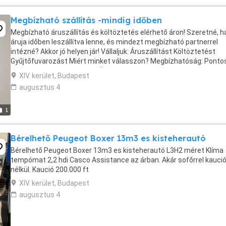
Megbízható szállítás -mindig időben
Megbízható áruszállítás és költöztetés elérhető áron! Szeretné, h
áruja időben leszállítva lenne, és mindezt megbízható partnerrel
intézné? Akkor jó helyen jár! Vállaljuk: Áruszállítást Költöztetést
Gyűjtőfuvarozást Miért minket válasszon? Megbízhatóság: Ponto
tudjuk, mennyire fontos az Ön számára, ...
XIV. kerület, Budapest
augusztus 4
1
Bérelhető Peugeot Boxer 13m3 es kisteherautó
Bérelhető Peugeot Boxer 13m3 es kisteherautó L3H2 méret Klíma
tempómat 2,2 hdi Casco Assistance az árban. Akár sofőrrel kauci
nélkül. Kaució 200.000 ft
XIV. kerület, Budapest
augusztus 4