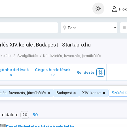
nhirdetések
Céges hirdetések
Rendezés
Fió
4
17
lés XIV. kerület Budapest - Startapró.hu
 kerület
Szolgáltatás
Költöztetés, fuvarozás, járműbérlés
ánhirdetések
Céges hirdetések
Rendezés
4
17
etés, fuvarozás, járműbérlés
Budapest
XIV. kerület
Szűrési f
 oldalon:
20
50