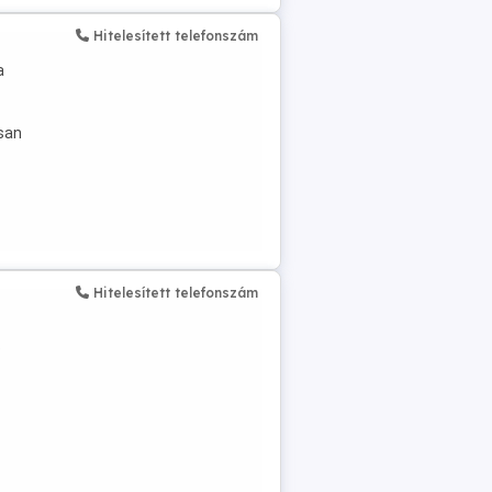
Hitelesített telefonszám
a
san
Hitelesített telefonszám
ó