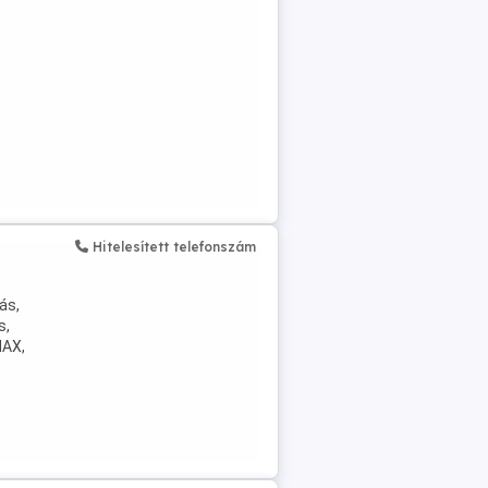
Hitelesített telefonszám
ás,
s,
MAX,