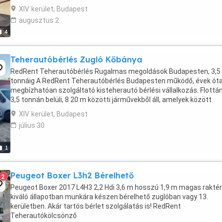
zongorákról vagy egyedi ...
XIV. kerület, Budapest
augusztus 2
4
Teherautóbérlés Zugló Kőbánya
RedRent Teherautóbérlés Rugalmas megoldások Budapesten, 3,5
tonnáig A RedRent Teherautóbérlés Budapesten működő, évek ót
megbízhatóan szolgáltató kisteherautó bérlési vállalkozás. Flottá
3,5 tonnán belüli, 8 20 m közötti járművekből áll, amelyek között
felépítményes és hátfalas modellek is megtalálhatók. ...
XIV. kerület, Budapest
július 30
1
Peugeot Boxer L3h2 Bérelhető
2
Peugeot Boxer 2017 L4H3 2,2 Hdi 3,6 m hosszú 1,9 m magas raktér
kiváló állapotban munkára készen bérelhető zuglóban vagy 13.
kerületben. Akár tartós bérlet szolgálatás is! RedRent
Teherautókölcsönző