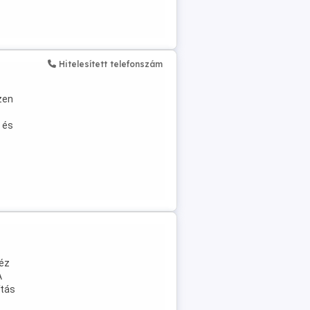
Hitelesített telefonszám
zen
 és
héz
A
ítás