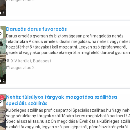
5
Daruzás darus fuvarozás
Darus emelés gyorsan és biztonságosan profi megoldás nehéz
feladatokra A darus emelés ideális megoldás, ha nehéz vagy nehe
hozzáférhető tárgyakat kell mozgatni. Legyen szó építőanyagról,
gépekről vagy akár páncélszekrényről, a megfelelő daruval gyorsan
biztonságosan elvégezhető a munka. A nem ...
XIV. kerület, Budapest
augusztus 2
2
Nehéz túlsúlyos tárgyak mozgatása szállítása
1
speciális szállítás
Különleges szállítás profi csapattól Specialisszallitas.hu Nagy, ne
vagy sérülékeny tárgyak szállítására keres megbízható partnert? 
Specialisszallitas.hu az Ön megoldása! Évek óta a különleges száll
szakértői vagyunk, legyen szó ipari gépekről, páncélszekrényekről,