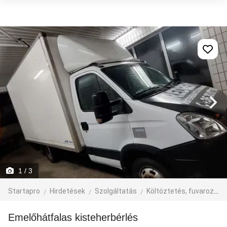
1
/ 3
Startapro
Hirdetések
Szolgáltatás
Költöztetés, fuvarozás, járműbérlés
Emelőhátfalas kisteherbérlés