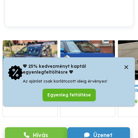
💖 25% kedvezményt kaptál
egyenlegfeltöltésre 💖
Az ajánlat csak korlátozott ideig érvényes!
Autóbérlés Budapesten
Autókölcsönzés
Teherautó bérlés-
Budapest repülőtér
szállí
Egyenleg feltöltése
közelében
XV. kerület
XVII. kerület
Hívás
Üzenet