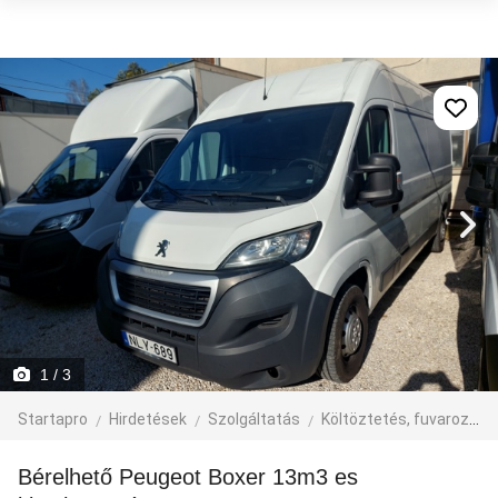
1
/ 3
Startapro
Hirdetések
Szolgáltatás
Költöztetés, fuvarozás, járműbérlés
Bérelhető Peugeot Boxer 13m3 es