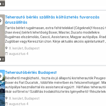
1
Teherautó bérlés szállítás költöztetés fuvarozás
áruszállítás
Tartós bérlet rugalmasan, extra feltételekkel (Cégeknek)! Hosszú 
(havi éves) bérleti lehetőség Boxer, Master, Ducato modellekre.
Rugalmas elszámolás, Cascó, Assistance, Magyar autópálya. Áta
Zuglóban vagy Keresztúri úton. Kérje aktuális akciós ajánlatunkat! , 
06308771840
X. kerület, Budapest
augusztus 4
2
Teherautóbérlés Budapest
Bérelhető megbízható , tiszta és jó állapotú kisteherautók Peugeo
Boxer és Fiat Ducatok , többféle méretben és felszereltséggel . M
autópálya használattal és assistancal együtt . Hátfalas teherautók
Akár sofőrrel is ! Szállítás Irodaköltöztetés Igényelhető ! Részletek
érdeklődjön !
X. kerület, Budapest
augusztus 4