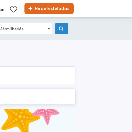
Hirdetésfeladás
kom