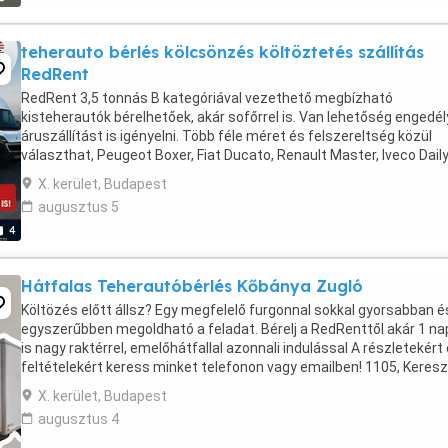
teherauto bérlés kölcsönzés költöztetés szállítás
RedRent
RedRent 3,5 tonnás B kategóriával vezethető megbízható
kisteherautók bérelhetőek, akár sofőrrel is. Van lehetőség engedé
áruszállítást is igényelni. Több féle méret és felszereltség közül
választhat, Peugeot Boxer, Fiat Ducato, Renault Master, Iveco Daily
furgonok és felépítményes, vonóhorgos és ...
X. kerület, Budapest
augusztus 5
4
Hátfalas Teherautóbérlés Kőbánya Zugló
Költözés előtt állsz? Egy megfelelő furgonnal sokkal gyorsabban é
egyszerűbben megoldható a feladat. Bérelj a RedRenttől akár 1 na
is nagy raktérrel, emelőhátfallal azonnali indulással A részletekért
feltételekért keress minket telefonon vagy emailben! 1105, Keresz
út 134.
X. kerület, Budapest
augusztus 4