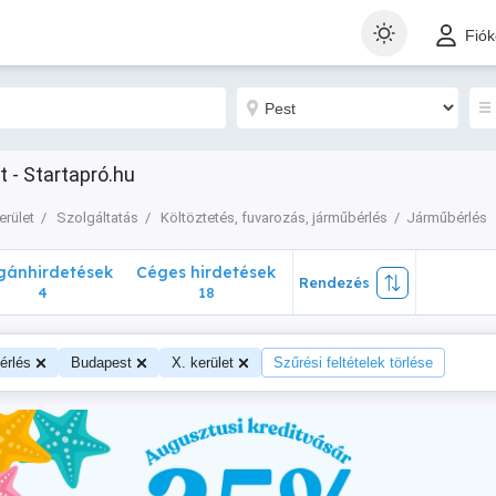
nhirdetések
Céges hirdetések
Rendezés
Fió
4
18
 - Startapró.hu
erület
Szolgáltatás
Költöztetés, fuvarozás, járműbérlés
Járműbérlés
ánhirdetések
Céges hirdetések
Rendezés
4
18
érlés
Budapest
X. kerület
Szűrési feltételek törlése