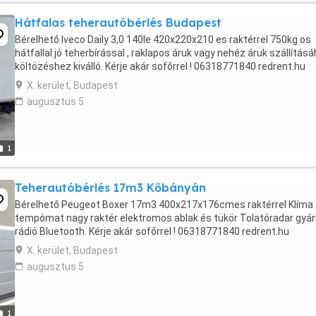
Hátfalas teherautóbérlés Budapest
Bérelhető Iveco Daily 3,0 140le 420x220x210 es raktérrel 750kg os
hátfallal jó teherbírással , raklapos áruk vagy nehéz áruk szállítás
költözéshez kiválló. Kérje akár sofőrrel ! 06318771840 redrent.hu
X. kerület, Budapest
augusztus 5
1
Teherautóbérlés 17m3 Kőbányán
Bérelhető Peugeot Boxer 17m3 400x217x176cmes raktérrel Klíma
tempómat nagy raktér elektromos ablak és tükör Tolatóradar gyár
rádió Bluetooth. Kérje akár sofőrrel ! 06318771840 redrent.hu
X. kerület, Budapest
augusztus 5
1