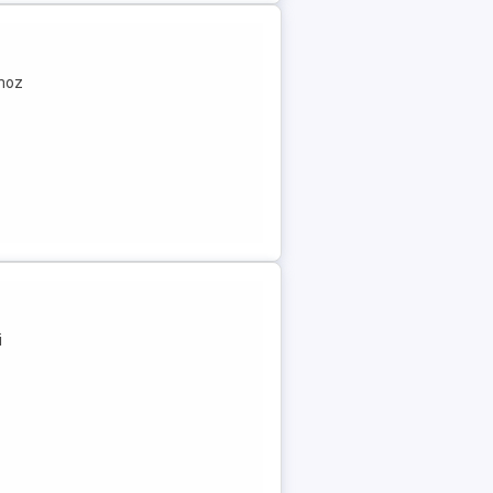
ához
i