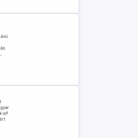
távú
dás
,
t
agyar
 is!!
ért