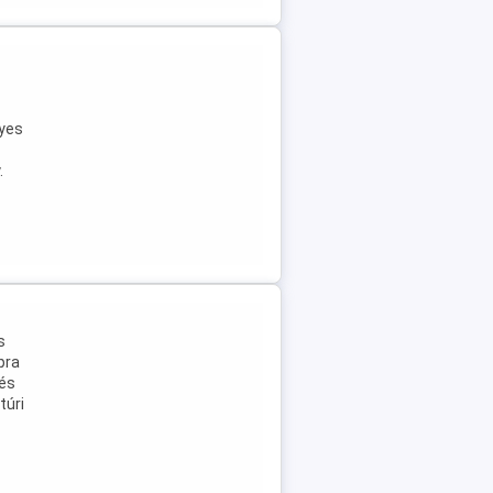
lyes
.
s
pra
 és
túri