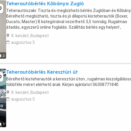
Teherautóbérlés Kőbánya Zugló
Teherautószaki: Tiszta és megbízható bérlés Zuglóban és Kőbány
Bérelhető megbízható, tiszta és jó állapotú kisteherautók (Boxer,
Ducato, Master) B kategóriával vezethető 3,5 tonnáig. Rugalmas
átadás, egyszerű online foglalás. Szállítás bérlés egy helyen! ,
06308771840
X. kerület, Budapest
augusztus 5
2
Teherautóbérlés Keresztúri út
Bérelhető kisteherautók a keresztúri úton , rugalmas kiszolgálással
többféle méret elérhető árak. Kérjen ajánlatot 06308771840
X. kerület, Budapest
augusztus 5
1