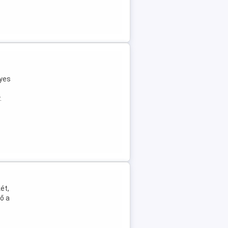
lyes
.
ét,
ő a