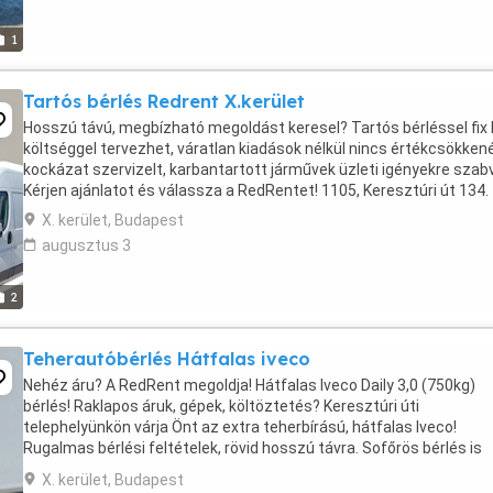
1
Tartós bérlés Redrent X.kerület
Hosszú távú, megbízható megoldást keresel? Tartós bérléssel fix 
költséggel tervezhet, váratlan kiadások nélkül nincs értékcsökken
kockázat szervizelt, karbantartott járművek üzleti igényekre szab
Kérjen ajánlatot és válassza a RedRentet! 1105, Keresztúri út 134.
X. kerület, Budapest
augusztus 3
2
Teherautóbérlés Hátfalas iveco
Nehéz áru? A RedRent megoldja! Hátfalas Iveco Daily 3,0 (750kg)
bérlés! Raklapos áruk, gépek, költöztetés? Keresztúri úti
telephelyünkön várja Önt az extra teherbírású, hátfalas Iveco!
Rugalmas bérlési feltételek, rövid hosszú távra. Sofőrös bérlés is
lehetséges! RedRent.hu, 06308771840
X. kerület, Budapest