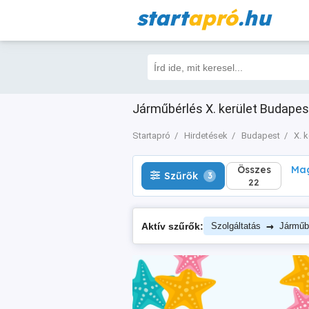
start
apró
.hu
Összes
Magá
Szűrők
3
22
Járműbérlés X. kerület Budapest
Startapró
Hirdetések
Budapest
X. k
Összes
Mag
Szűrők
3
22
→
Aktív szűrők:
Szolgáltatás
Járműb