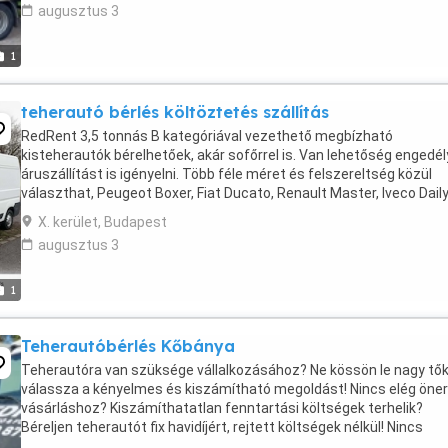
augusztus 3
1
teherautó bérlés költöztetés szállítás
RedRent 3,5 tonnás B kategóriával vezethető megbízható
kisteherautók bérelhetőek, akár sofőrrel is. Van lehetőség engedé
áruszállítást is igényelni. Több féle méret és felszereltség közül
választhat, Peugeot Boxer, Fiat Ducato, Renault Master, Iveco Daily
furgonok és felépítményes, vonóhorgos és ...
X. kerület, Budapest
augusztus 3
1
Teherautóbérlés Kőbánya
Teherautóra van szüksége vállalkozásához? Ne kössön le nagy tők
válassza a kényelmes és kiszámítható megoldást! Nincs elég öner
vásárláshoz? Kiszámíthatatlan fenntartási költségek terhelik?
Béreljen teherautót fix havidíjért, rejtett költségek nélkül! Nincs
szervizdíj, gumizás és autópálya-díj ...