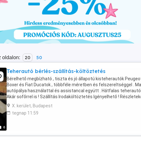
 oldalon:
20
50
Teherautó bérlés-szállítás-költöztetés
Bérelhető megbízható , tiszta és jó állapotú kisteherautók Peugeo
Boxer és Fiat Ducatok , többféle méretben és felszereltséggel . M
autópálya használattal és assistancal együtt . Hátfalas teherautók
Akár sofőrrel is ! Szállítás Irodaköltöztetés Igényelhető ! Részletek
érdeklődjön ! 06308771840 RedRent ...
X. kerület, Budapest
tegnap 11:59
6