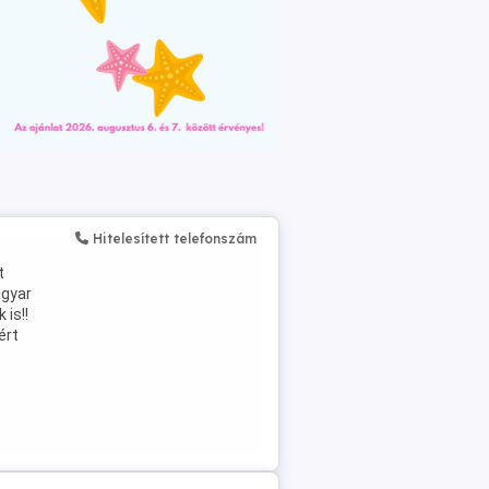
Hitelesített telefonszám
t
agyar
 is!!
ért