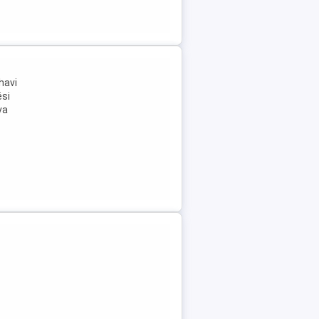
havi
ési
va