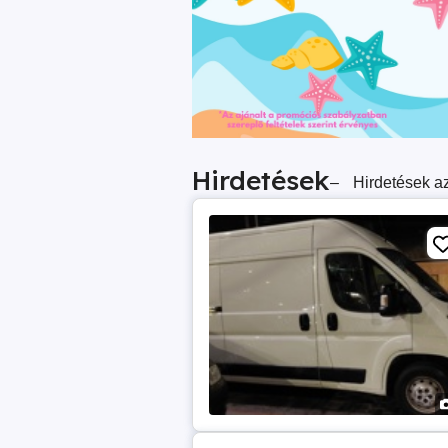
Hirdetések
–
Hirdetések az