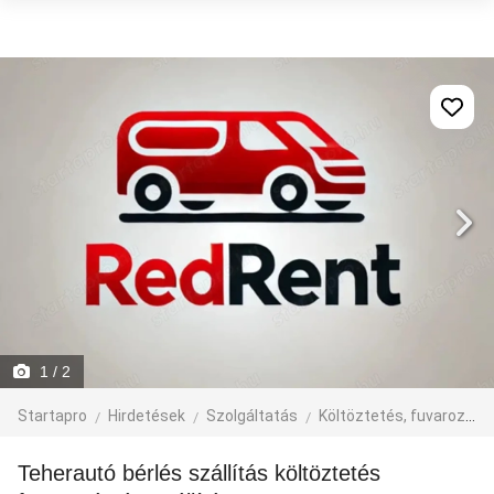
1
/ 2
Startapro
Hirdetések
Szolgáltatás
Költöztetés, fuvarozás, járműbérlés
Teherautó bérlés szállítás költöztetés