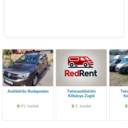
Autóbérlés Budapesten
Teherautóbérlés
Teherautóbérlés
Kőbánya Zugló
Ke
XV. kerület
X. kerület