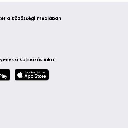
ket a közösségi médiában
ngyenes alkalmazásunkat