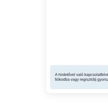
Autóbérlés Budapesten
XV. kerület
A hirdetővel való kapcsolatfelv
fiókodba vagy regisztrálj gyors