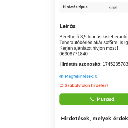
Hirdetés típus
kínál
Leírás
Bérelhető 3,5 tonnás kisteherautó
Teherautóbérlés akár sofőrrel is i
Kérjen ajánlatot hívjon most !
06308771840
Hirdetés azonosító
: 174523578
Megtekintések:
0
Szabálytalan hirdetés?
Mutasd
Hirdetések, melyek érde