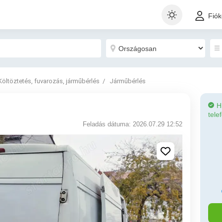
Fió
Költöztetés, fuvarozás, járműbérlés
Járműbérlés
H
tele
Feladás dátuma: 2026.07.29 12:52