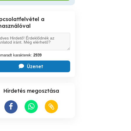
pcsolatfelvétel a
lhasználóval
maradt karakterek:
2939
Üzenet
Hirdetés megosztása