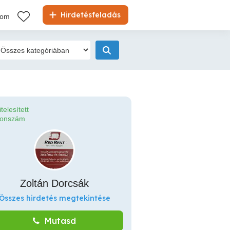
Hirdetésfeladás
kom
itelesített
fonszám
Zoltán Dorcsák
Összes hirdetés megtekintése
Mutasd