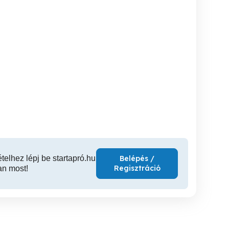
Emelőhátfalas
Autókölcsönzés Budapest
Teherautó bérlés-szállítás-
kisteherbérlés
repülőtér közelében
köl
XIV. kerület
XVII. kerület
X
ételhez lépj be startapró.hu
Belépés /
Regisztráció
an most!