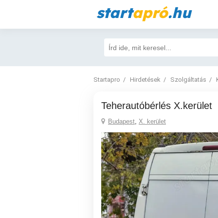
start
apró
.hu
Startapro
Hirdetések
Szolgáltatás
Teherautóbérlés X.kerület
Budapest
,
X. kerület