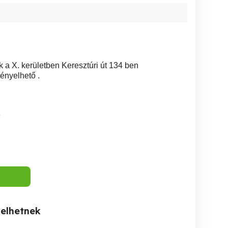
k a X. kerületben Keresztúri út 134 ben
gényelhető .
3
kelhetnek