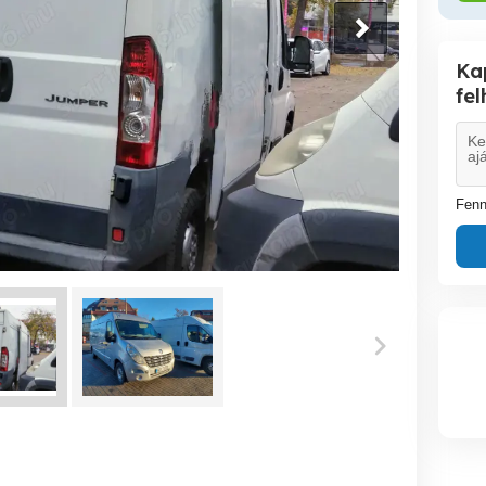
Ka
fe
Fenn