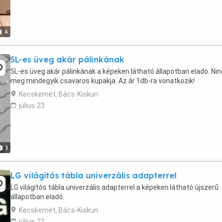
4
5L-es üveg akár pálinkának
5L-es üveg akár pálinkának a képeken látható állapotban eladó. Ni
meg mindegyik csavaros kupakja. Az ár 1db-ra vonatkozik!
Kecskemét, Bács-Kiskun
július 23
3
LG világítós tábla univerzális adapterrel
LG világítós tábla univerzális adapterrel a képeken látható újszerű
állapotban eladó.
Kecskemét, Bács-Kiskun
július 22