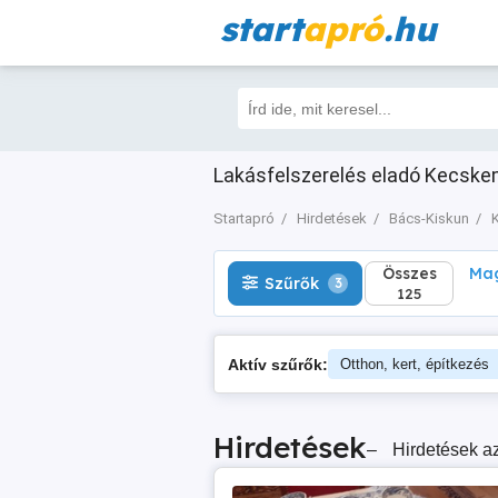
start
apró
.hu
Összes
Magá
Szűrők
3
125
Lakásfelszerelés eladó Kecskem
Startapró
Hirdetések
Bács-Kiskun
Összes
Mag
Szűrők
3
125
Aktív szűrők:
Otthon, kert, építkezés
Hirdetések
–
Hirdetések az