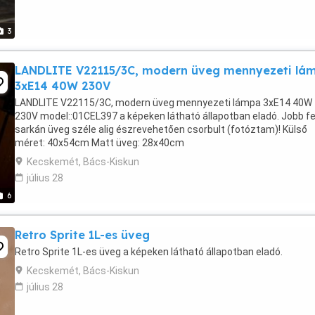
3
LANDLITE V22115/3C, modern üveg mennyezeti lá
3xE14 40W 230V
LANDLITE V22115/3C, modern üveg mennyezeti lámpa 3xE14 40W
230V model::01CEL397 a képeken látható állapotban eladó. Jobb fe
sarkán üveg széle alig észrevehetően csorbult (fotóztam)! Külső
méret: 40x54cm Matt üveg: 28x40cm
Kecskemét, Bács-Kiskun
július 28
6
Retro Sprite 1L-es üveg
Retro Sprite 1L-es üveg a képeken látható állapotban eladó.
Kecskemét, Bács-Kiskun
július 28