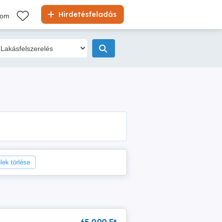
Hirdetésfeladás
kom
elek törlése