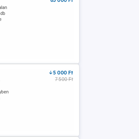
65 000 Ft
alan
 db
e
5 000 Ft
7 500 Ft
n
gyben
a