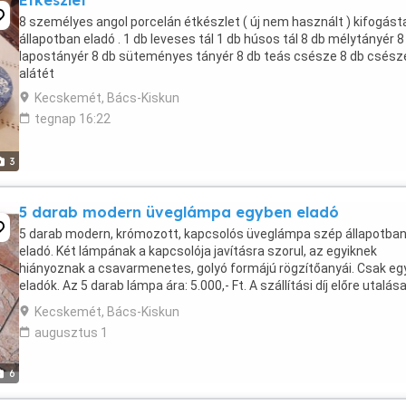
Étkészlet
8 személyes angol porcelán étkészlet ( új nem használt ) kifogást
állapotban eladó . 1 db leveses tál 1 db húsos tál 8 db mélytányér 8
lapostányér 8 db süteményes tányér 8 db teás csésze 8 db csész
alátét
Kecskemét, Bács-Kiskun
tegnap 16:22
3
5 darab modern üveglámpa egyben eladó
5 darab modern, krómozott, kapcsolós üveglámpa szép állapotba
eladó. Két lámpának a kapcsolója javításra szorul, az egyiknek
hiányoznak a csavarmenetes, golyó formájú rögzítőanyái. Csak e
eladók. Az 5 darab lámpa ára: 5.000,- Ft. A szállítási díj előre utalás
után a vevő költségére országon belül ...
Kecskemét, Bács-Kiskun
augusztus 1
6