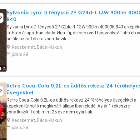
Sylvania Lynx D fénycső 2P G24d-1 13W 900lm 40
840
Sylvania Lynx D fénycső 2P G24d-1 13W 900lm 40000K 840 a képe
látható állapotban eladó. Nem új, de nem volt használva! Több db 
belőle az ár 1db-ra vonatkozik.
Kecskemét, Bács-Kiskun
július 28
2
Retro Coca-Cola 0,2L-es üdítős rekesz 24 férőhelye
üvegekkel
Retro Coca-Cola 0,2L-es üdítős rekesz 24 férőhelyes üvegekkel a
képeken látható megkímélt állapotban eladó. Az ár 1 rekeszre
vonatkozik. Több mint 25 éve nem gyártják.
Kecskemét, Bács-Kiskun
július 28