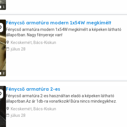
1
Fénycső armatúra modern 1x54W megkímélt
Fénycső armatúra modern 1x54W megkímélt a képeken látható
állapotban. Nagy fényereje van!
Kecskemét, Bács-Kiskun
július 28
2
Fénycső armatúra 2-es
Fénycső armatúra 2-es használtan eladó a képeken látható
állapotban.Az ár 1db-ra vonatkozik! Búra nincs mindegyikhez.
Kecskemét, Bács-Kiskun
július 28