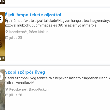
5
Éjjeli lámpa fekete aljzattal
Éjjeli lámpa fekete aljzattal eladó! Nagyon hangulatos, hagyomány
izzóval működik. 50cm magas és 38cm az ernyő átmérője.
Kecskemét, Bács-Kiskun
július 28
5
Szobi szörpös üveg
Szobi szörpös üveg többfajta a képeken látható állapotban eladó. 
1db-ra vonatkozik!
Kecskemét, Bács-Kiskun
július 28