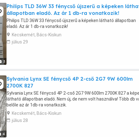
Philips TLD 36W 33 fénycső újszerű a képeken látha
állapotban eladó. Az ár 1 db-ra vonatkozik!
Philips TLD 36W 33 fénycső újszerű a képeken látható állapotban
eladó. Az ár 1 db-ra vonatkozik!
Kecskemét, Bács-Kiskun
július 29
3
Sylvania Lynx SE fénycső 4P 2-cső 2G7 9W 600lm
2700K 827
Sylvania Lynx SE fénycső 4P 2-cső 2G7 9W 600lm 2700K 827 a kép
látható állapotban eladó. Nem új, de nem volt használva! Több db 
belőle az ár 1db-ra vonatkozik.
Kecskemét, Bács-Kiskun
július 28
4