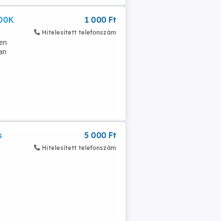
000K
1 000 Ft
Hitelesített telefonszám
ken
van
s
5 000 Ft
Hitelesített telefonszám