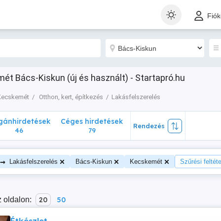
nhirdetések
Céges hirdetések
Rendezés
Fió
46
79
ét Bács-Kiskun (új és használt) - Startapró.hu
Kecskemét
Otthon, kert, építkezés
Lakásfelszerelés
ánhirdetések
Céges hirdetések
Rendezés
46
79
→
Lakásfelszerelés
Bács-Kiskun
Kecskemét
Szűrési feltét
 oldalon:
20
50