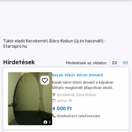
Tükör eladó Kecskemét, Bács-Kiskun (új és használt) -
Startapró.hu
Hirdetések
20
50
Hirdetések az oldalon:
Kerek tükör 60cm átmérő
Kerek tükör 60cm átmérő a képeken
látható megkímélt állapotban eladó.
Kecskemét, Bács-Kiskun
június 30
4 000 Ft
Hitelesített telefonszám
2