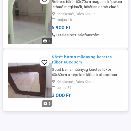
Boltíves tükör 60x70cm magas a képeken
látható megkímélt, hibátlan darab eladó.
Kecskemét, Bács-Kiskun
május 18
5 900 Ft
Hitelesített telefonszám
2
Sötét barna műanyag keretes
tükör 60x60cm
Sötét barna műanyag keretes tükör
60x60cm a képeken látható állapotban
eladó.
Kecskemét, Bács-Kiskun
április 29
3 000 Ft
3