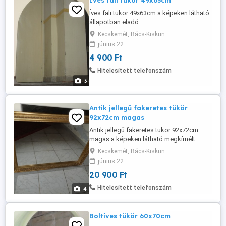
Íves fali tükör 49x63cm
Íves fali tükör 49x63cm a képeken látható
állapotban eladó.
Kecskemét, Bács-Kiskun
június 22
4 900 Ft
Hitelesített telefonszám
3
Antik jellegű fakeretes tükör
92x72cm magas
Antik jellegű fakeretes tükör 92x72cm
magas a képeken látható megkímélt
állapotban eladó. Új benne a tükör,
Kecskemét, Bács-Kiskun
kereten használati nyomok alig
június 22
észrevehetően előfordulnak.
20 900 Ft
Hitelesített telefonszám
4
Boltíves tükör 60x70cm