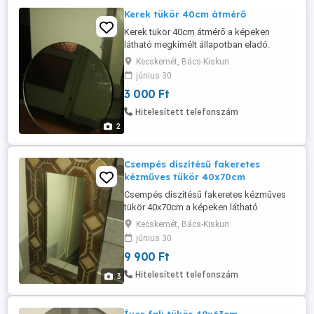
Kerek tükör 40cm átmérő
Kerek tükör 40cm átmérő a képeken
látható megkímélt állapotban eladó.
Kecskemét, Bács-Kiskun
június 30
3 000 Ft
Hitelesített telefonszám
2
Csempés díszítésű fakeretes
kézműves tükör 40x70cm
Csempés díszítésű fakeretes kézműves
tükör 40x70cm a képeken látható
megkímélt állapotban eladó.
Kecskemét, Bács-Kiskun
június 30
9 900 Ft
Hitelesített telefonszám
3