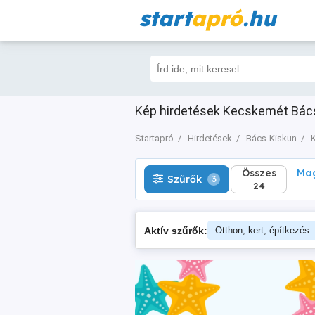
start
apró
.hu
Összes
Magá
Szűrők
3
24
Kép hirdetések Kecskemét Bács
Startapró
Hirdetések
Bács-Kiskun
Összes
Mag
Szűrők
3
24
Aktív szűrők:
Otthon, kert, építkezés