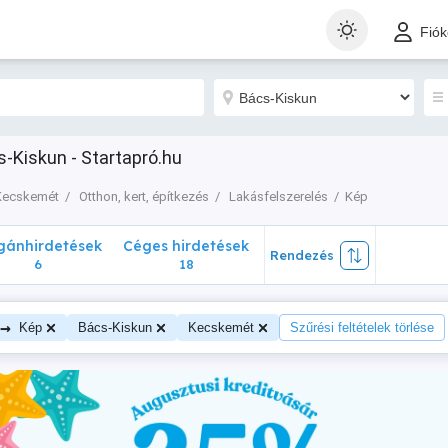
nhirdetések
Céges hirdetések
Rendezés
Fió
6
18
-Kiskun - Startapró.hu
Kecskemét
Otthon, kert, építkezés
Lakásfelszerelés
Kép
ánhirdetések
Céges hirdetések
Rendezés
6
18
→
Kép
Bács-Kiskun
Kecskemét
Szűrési feltételek törlése