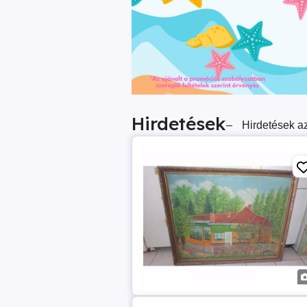
Hirdetések
–
Hirdetések az