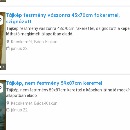
Tájkép festmény vászonra 43x70cm fakerettel,
szignózott
Tájkép festmény vászonra 43x70cm fakerettel, szignózott a kép
látható megkímélt állapotban eladó.
Kecskemét, Bács-Kiskun
június 22
4
Tájkép, nem festmény 59x87cm kerettel
Tájkép, nem festmény 59x87cm kerettel a képeken látható megkí
állapotban eladó.
Kecskemét, Bács-Kiskun
június 22