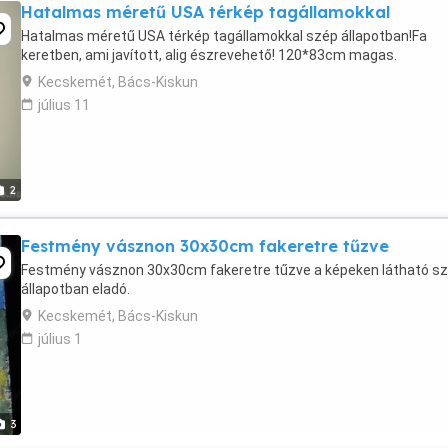
Hatalmas méretű USA térkép tagállamokkal
Hatalmas méretű USA térkép tagállamokkal szép állapotban!Fa
keretben, ami javított, alig észrevehető! 120*83cm magas.
Kecskemét, Bács-Kiskun
július 11
2
Festmény vásznon 30x30cm fakeretre tűzve
Festmény vásznon 30x30cm fakeretre tűzve a képeken látható s
állapotban eladó.
Kecskemét, Bács-Kiskun
július 1
3