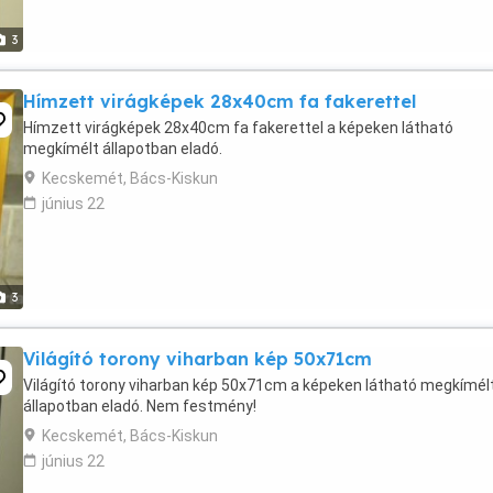
3
Hímzett virágképek 28x40cm fa fakerettel
Hímzett virágképek 28x40cm fa fakerettel a képeken látható
megkímélt állapotban eladó.
Kecskemét, Bács-Kiskun
június 22
3
Világító torony viharban kép 50x71cm
Világító torony viharban kép 50x71cm a képeken látható megkímél
állapotban eladó. Nem festmény!
Kecskemét, Bács-Kiskun
június 22