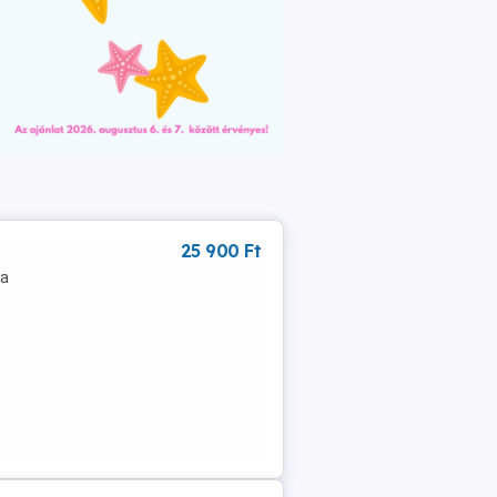
25 900 Ft
 a