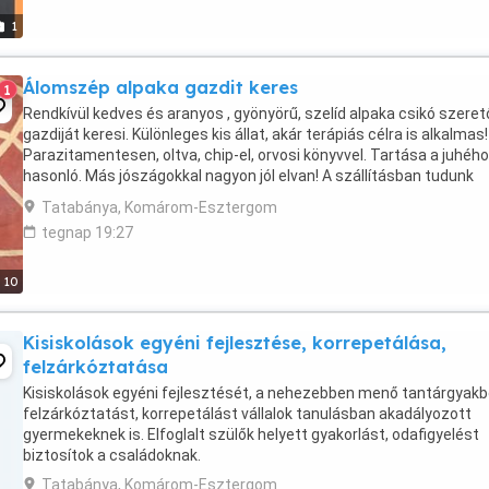
1
Álomszép alpaka gazdit keres
1
Rendkívül kedves és aranyos , gyönyörű, szelíd alpaka csikó szeret
gazdiját keresi. Különleges kis állat, akár terápiás célra is alkalmas!
Parazitamentesen, oltva, chip-el, orvosi könyvvel. Tartása a juhéh
hasonló. Más jószágokkal nagyon jól elvan! A szállításban tudunk
segíteni! Tel 06-30-2310- ...
Tatabánya, Komárom-Esztergom
tegnap 19:27
10
Kisiskolások egyéni fejlesztése, korrepetálása,
felzárkóztatása
Kisiskolások egyéni fejlesztését, a nehezebben menő tantárgyakb
felzárkóztatást, korrepetálást vállalok tanulásban akadályozott
gyermekeknek is. Elfoglalt szülők helyett gyakorlást, odafigyelést
biztosítok a családoknak.
Tatabánya, Komárom-Esztergom