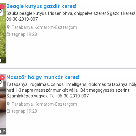
Beagle kutyus gazdit keres!
1
Szuka beagle kutyus frissen oltva, chippelve szerető gazdit keres! 
06-30-2310-007
Tatabánya, Komárom-Esztergom
tegnap 19:28
1
Masszőr hölgy munkát keres!
9
Tatabányai, rugalmas, csinos , Intelligens, diplomás tatabányai höl
heti 1-3 napra masszőr munkát vállal. Bér: megegyezés szerint
Számlaképes vagyok. Tel: 06-30-2310-007
Tatabánya, Komárom-Esztergom
tegnap 19:28
2