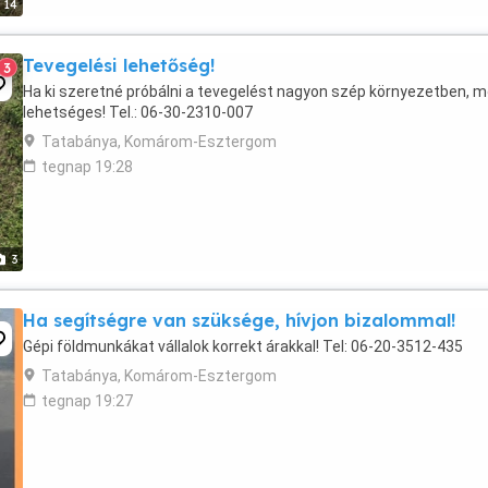
14
Tevegelési lehetőség!
3
Ha ki szeretné próbálni a tevegelést nagyon szép környezetben, 
lehetséges! Tel.: 06-30-2310-007
Tatabánya, Komárom-Esztergom
tegnap 19:28
3
Ha segítségre van szüksége, hívjon bizalommal!
Gépi földmunkákat vállalok korrekt árakkal! Tel: 06-20-3512-435
Tatabánya, Komárom-Esztergom
tegnap 19:27