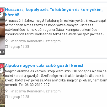
Masszázs, köpölyözés Tatabányán és környékén,
9
háznál!
A masszőr házhoz megy! Tatabányán és környékén. Élvezze saját
otthonában a masszázs és köpölyözés előnyeit: -stressz
csökkentése -izmok, bőr regenerálása -keringés serkentése -
immunrendszer működésének fokozása -kedélyállapot javítása -
nyugodt alvás segítése -vérnyomás normalizálása -fájdalom
Tatabánya, Komárom-Esztergom
csökkentése Választható ...
tegnap 19:28
3
Alpaka nagyon cuki csikó gazdit keres!
2
Nagyon aranyos és kedves, szép krém színű 10 hónapos alpaka cs
csikó keresi új gazdiját. Szelídsége miatt akár terápiás állatnak is
kiváló. Kötőféket jól viseli. Más állatokkal nagyon jól elvan, nem bán
semmit. Tel: 06-30-2310-007
Tatabánya, Komárom-Esztergom
tegnap 19:28