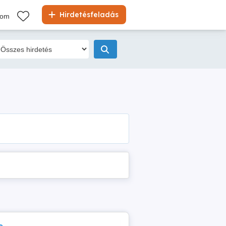
Hirdetésfeladás
kom