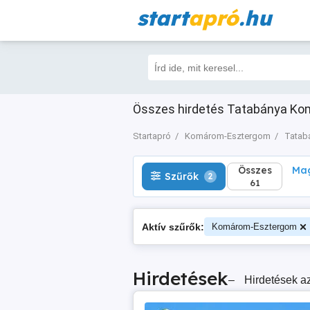
start
apró
.hu
Összes
Magá
Szűrők
2
61
Összes hirdetés Tatabánya Ko
Startapró
Komárom-Esztergom
Tatab
Összes
Mag
Szűrők
2
61
Aktív szűrők:
Komárom-Esztergom
Hirdetések
–
Hirdetések az