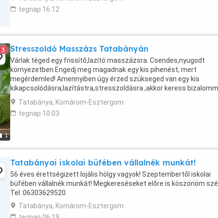
tegnap 16:12
Stresszoldó Masszázs Tatabányán
3
Várlak téged egy frissítő,lazító masszázsra. Csendes,nyugodt
környezetben.Engedj meg magadnak egy kis pihenést, mert
megérdemled! Amennyiben úgy érzed szükseged van egy kis
kikapcsolódásra,lazítástra,stresszoldásra ,akkor keress bizalomm
és a továbbiakat megbeszéljük. 45+ os ,ápolt ,igényes masszőrnő .
Tatabánya, Komárom-Esztergom
tegnap 10:03
1
Tatabányai iskolai büfében vállalnék munkát!
56 éves érettségizett lojális hölgy vagyok! Szeptembertől iskolai
büfében vállalnék munkát! Megkereséseket előre is köszönöm szé
Tel :06303629520
Tatabánya, Komárom-Esztergom
tegnap 06:19