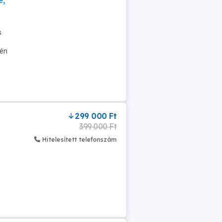
e,
s
jén
299 000 Ft
399 000 Ft
Hitelesített telefonszám