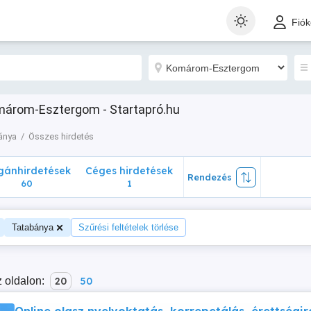
nhirdetések
Céges hirdetések
Rendezés
Fió
60
1
márom-Esztergom - Startapró.hu
ánya
Összes hirdetés
ánhirdetések
Céges hirdetések
Rendezés
60
1
Tatabánya
Szűrési feltételek törlése
 oldalon:
20
50