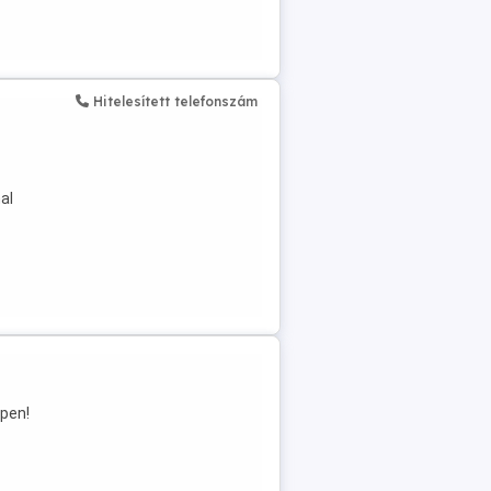
Hitelesített telefonszám
al
..
pen!