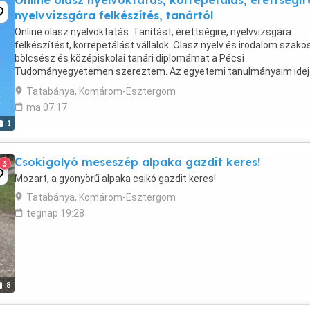
Online olasz nyelvoktatás, korrepetálás, érettségir
nyelvvizsgára felkészítés, tanártól
Online olasz nyelvoktatás. Tanítást, érettségire, nyelvvizsgára
felkészítést, korrepetálást vállalok. Olasz nyelv és irodalom szako
bölcsész és középiskolai tanári diplomámat a Pécsi
Tudományegyetemen szereztem. Az egyetemi tanulmányaim ide
egy évet Milánóban éltem, később a munkám révén Bolognában ...
Tatabánya, Komárom-Esztergom
ma 07:17
1
Csokigolyó meseszép alpaka gazdit keres!
3
Mozart, a gyönyörű alpaka csikó gazdit keres!
Tatabánya, Komárom-Esztergom
tegnap 19:28
8