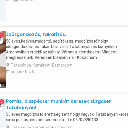
Idősgondozás, takaritás.
1
50 éves,kedves,megértő, segítőkész, megbízható hölgy,
idősgondozást és takaritást vállal Tatabányán és környékén..
Amennyiben érdekli az ajánlat.Várom a jelentkezést.Mindent
megbeszélünk. Keressen bizalommal ! Köszönöm.
Tatabánya, Komárom-Esztergom
augusztus 6
1
Portás, diszpécser munkát keresek sürgősen
2
Tatabányán!
55 éves megbízható érettségizett hölgy vagyok. Tatabányán kere
sima portás, diszpécser munkát! Te:06707890133
Tatabánya, Komárom-Esztergom