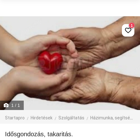
1
1
/ 1
Startapro
Hirdetések
Szolgáltatás
Házimunka, segítség
Idősgondozás, takaritás.