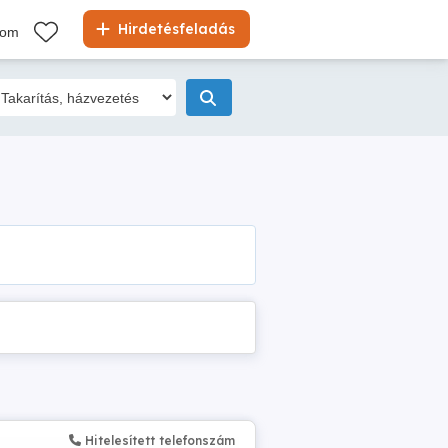
Hirdetésfeladás
kom
Hitelesített telefonszám