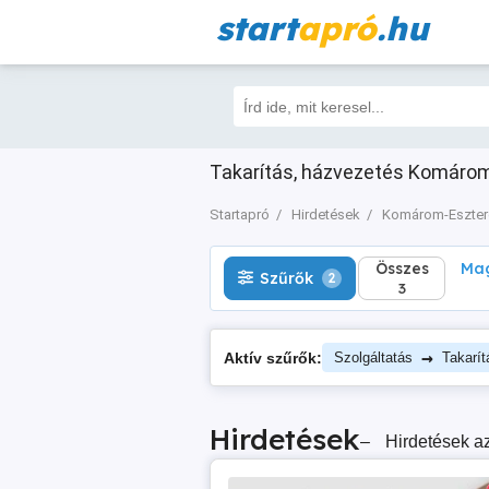
start
apró
.hu
Összes
Magá
Szűrők
2
3
Takarítás, házvezetés Komárom
Startapró
Hirdetések
Komárom-Eszte
Összes
Mag
Szűrők
2
3
→
Aktív szűrők:
Szolgáltatás
Takarít
Hirdetések
–
Hirdetések az