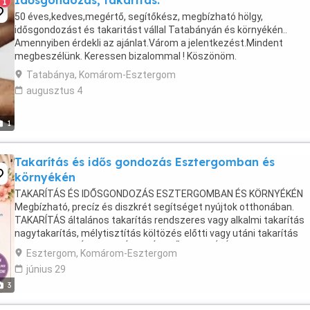
Idősgondozás, takaritás.
1
50 éves,kedves,megértő, segítőkész, megbízható hölgy,
idősgondozást és takaritást vállal Tatabányán és környékén..
Amennyiben érdekli az ajánlat.Várom a jelentkezést.Mindent
megbeszélünk. Keressen bizalommal ! Köszönöm.
Tatabánya, Komárom-Esztergom
augusztus 4
1
Takarítás és idős gondozás Esztergomban és
környékén
TAKARÍTÁS ÉS IDŐSGONDOZÁS ESZTERGOMBAN ÉS KÖRNYÉKÉN
Megbízható, precíz és diszkrét segítséget nyújtok otthonában.
TAKARÍTÁS általános takarítás rendszeres vagy alkalmi takarítás
nagytakarítás, mélytisztítás költözés előtti vagy utáni takarítás
ablaktisztítás ÚJ SZOLGÁLTATÁS: GŐZTISZTÍTÁS ...
Esztergom, Komárom-Esztergom
június 29
3