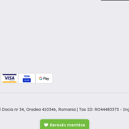
dul Dacia nr 34, Oradea 410346, Romania | Tax ID: RO44483373 -
In
Keresés mentése