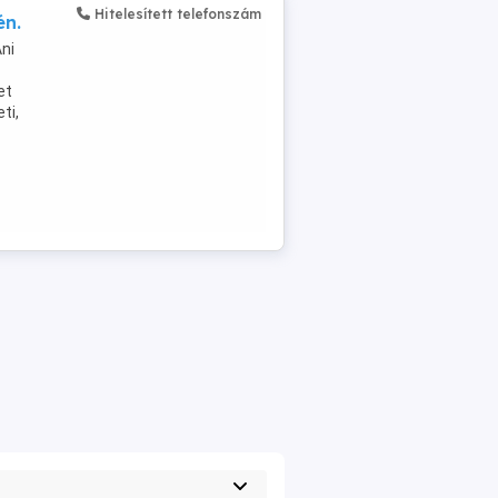
Hitelesített telefonszám
én.
ni
et
ti,