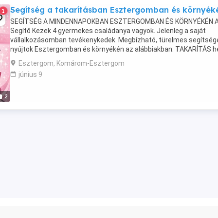
Segítség a takarításban Esztergomban és környék
1
SEGÍTSÉG A MINDENNAPOKBAN ESZTERGOMBAN ÉS KÖRNYÉKÉN A
Segítő Kezek 4 gyermekes családanya vagyok. Jelenleg a saját
vállalkozásomban tevékenykedek. Megbízható, türelmes segítség
nyújtok Esztergomban és környékén az alábbiakban: TAKARÍTÁS he
havi vagy rendszeres takarítás nagytakarítás, ...
Esztergom, Komárom-Esztergom
június 9
2