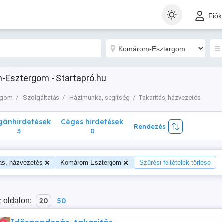
nhirdetések
Céges hirdetések
Rendezés
Fió
3
0
-Esztergom - Startapró.hu
rgom
Szolgáltatás
Házimunka, segítség
Takarítás, házvezetés
ánhirdetések
Céges hirdetések
Rendezés
3
0
ás, házvezetés
Komárom-Esztergom
Szűrési feltételek törlése
 oldalon:
20
50