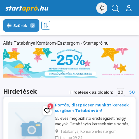
start
apró
.hu
Szűrők
3
Állás Tatabánya Komárom-Esztergom - Startapró.hu
Hirdetések
20
50
Hirdetések az oldalon:
Portás, diszpécser munkát keresek
2
sürgősen Tatabányán!
55 éves megbízható érettségizett hölgy
vagyok. Tatabányán keresek sima portás,
diszpécser munkát! Te:06707890133
Tatabánya, Komárom-Esztergom
tegnap 09:24