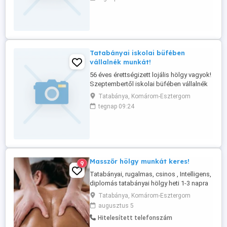
Tatabányai iskolai büfében
vállalnék munkát!
56 éves érettségizett lojális hölgy vagyok!
Szeptembertől iskolai büfében vállalnék
munkát! Megkereséseket előre is
Tatabánya, Komárom-Esztergom
köszönöm szépen! Tel :06303629520
tegnap 09:24
Masszőr hölgy munkát keres!
9
Tatabányai, rugalmas, csinos , Intelligens,
diplomás tatabányai hölgy heti 1-3 napra
masszőr munkát vállal. Bér: megegyezés
Tatabánya, Komárom-Esztergom
szerint Számlaképes vagyok. Tel: 06-30-
augusztus 5
2310-007
Hitelesített telefonszám