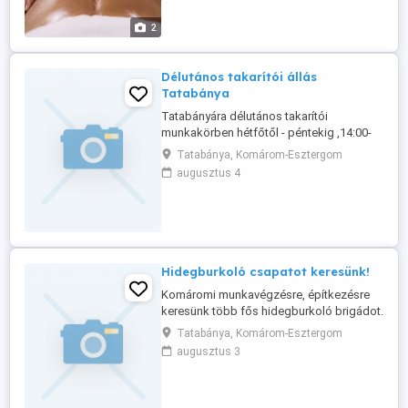
2
Délutános takarítói állás
Tatabánya
Tatabányára délutános takarítói
munkakörben hétfőtől - péntekig ,14:00-
22:00) munkarendben , munkájára igényes
Tatabánya, Komárom-Esztergom
női takarítónő jelentkezését várjuk .
augusztus 4
Jelentkezhetnek nyugdíjasok is
Jelentkezni a megadott telefonszámon
hétfőtől péntekig óráig Tel: 06 30 569
4301 Ha kolléganő nem tudja éppen
felvenni, ...
Hidegburkoló csapatot keresünk!
Komáromi munkavégzésre, építkezésre
keresünk több fős hidegburkoló brigádot.
Folyamatos munkalehetőség Azonnali
Tatabánya, Komárom-Esztergom
kezdés Versenyképes díjazás Hosszú
augusztus 3
távú együttműködési lehetőség Ha saját
csapattal dolgozol, és megbízható
munkát keresel, jelentkezz még ma!