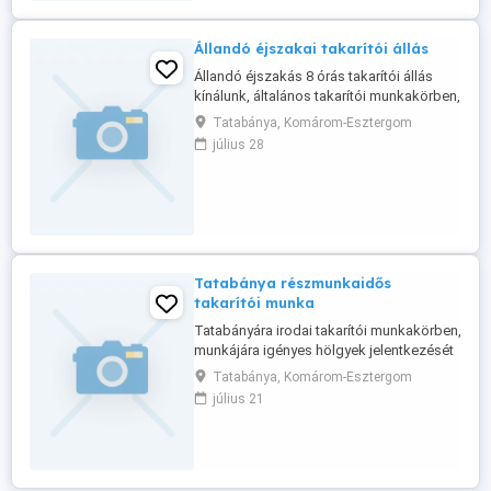
Állandó éjszakai takarítói állás
Állandó éjszakás 8 órás takarítói állás
kínálunk, általános takarítói munkakörben,
munkájára igényes hölgyek jelentkezését
Tatabánya, Komárom-Esztergom
várjuk. Nyugdíjasok is jelentkezhetnek.
július 28
Munkavégzés: Tatabánya Hétfőtől-
péntekig ,8 órás Jelentkezni a megadott
telefonszámon lehet Tel: 06-30-569-4301
Tatabánya részmunkaidős
takarítói munka
Tatabányára irodai takarítói munkakörben,
munkájára igényes hölgyek jelentkezését
várjuk. Munka hétfőtől- péntekig ,5 órás
Tatabánya, Komárom-Esztergom
részmunkaidős állásra. Jelentkezni
július 21
hétfőtől-pénteki 17:00-22:00 óráig a
megadott telefonszámon lehet Tel: 06-30-
569-4301 Ha kolléganő nem tudja felvenni
, hagyj üzenetet.