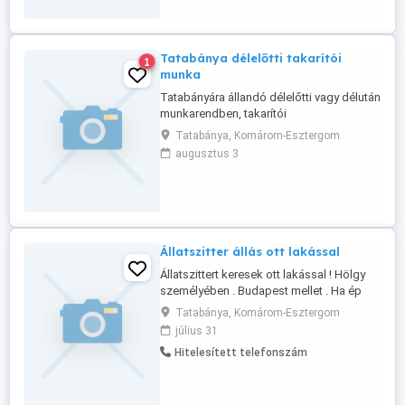
Érdeklődés:
Tatabánya délelőtti takarítói
1
munka
Tatabányára állandó délelőtti vagy délután
munkarendben, takarítói
munkakörben,munkájára igényes hölgyek
Tatabánya, Komárom-Esztergom
jelentkezését várjuk. Munka kezdete:
augusztus 3
06:00-14:00 Jelentkezni a megadott
telefonszámon hétfőtől péntekig óráig
Tel: 06-30-569-4301 Ha kolléganő nem
tudja éppen felvenni, hagyj üzenetet.
Állatszitter állás ott lakással
Állatszittert keresek ott lakással ! Hölgy
személyében . Budapest mellet . Ha ép
változtatni szeretnél az életeden , bele
Tatabánya, Komárom-Esztergom
vágnál valami másba . Akár egy új életbe .
július 31
Ingyen lakhatásért cserébe napi pár óra
Hitelesített telefonszám
elfoglaltság állataim gondozása mikor én
ép elfoglalt vagyok , s besegíteni a
házimunkába . Mellette ...