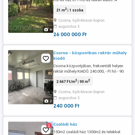
csendre, nyugalomra vágyóknak ideális
2
21 m
| 1 szoba
választás. HELYISÉGEK: Földszint: - 21 m2
- előszoba - wc, mosdó - szoba Pince: -
Csorna, Győr-Moson-Sopron
21 m2 - udvari lejárat Tetőtér: - beépíthető
augusztus 3
MŰSZAKI JELLEMZŐK: - nagyon jó
4
szerkezetű - állandó lakhatásra ...
26 000 000 Ft
Csorna - központban raktár műhely
kiadó
Csorna központjában, frekventált helyen
raktár műhely KIADÓ. 240.000, - Ft hó - 90
m2-es fűthető raktár - 30 m2-es iroda - 320
2
2
2 667 Ft/m
| 90 m
cm-es belmagasság - vizesblokk - 3 x 50
Amper - fűtés elektromos fűtőpanel és
Csorna, Győr-Moson-Sopron
klíma által - igény esetén 1000 m2-es
augusztus 3
telekkel - 6 m széles automatizált
2
kapubejáró CSORNA A ...
240 000 Ft
Családi ház
1
150m2 családi ház 1300m2 és telekkel