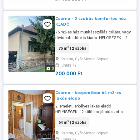
Csorna - 2 szobás komfortos ház
KIADÓ
75 m2-es ház munkásszállás céljára, vagy
rövidebb időre is kiadó. HELYISÉGEK: - 2
szoba - konyha - fürdő - tároló -
2
75 m
| 2 szoba
közlekedő MŰSZAKI JELLEMZŐK: -
téglaház - meleg víz villanybojler által -
Csorna, Győr-Moson-Sopron
hagyományos nyílászárók - bútorozott
június 19
TELEK: - 300 m2-es - parkolás az udvaron
3
lehetséges FONTOS LEHET: - munkások
200 000 Ft
...
Csorna - központban 64 m2-es
lakás eladó
2. emeleti, erkélyes lakás eladó
HELYISÉGEK: - 2 külön bejáratú szoba -
fürdőben kád, külön helyiségben a toalett
2
64 m
| 2 szoba
- konyha + kamra - közlekedő - erkély
MŰSZAKI JELLEMZŐK: - tégla építésű -
Csorna, Győr-Moson-Sopron
egyedi távhő fűtés - meleg víz szintén
június 19
távhő által - fa ablakok redőnnyel