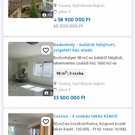
fürdőben zuhanykabin és kád, külön
Csorna, Győr-Moson-Sopron
helyiségben a toalett - terasz (11 m2)
július 9
Pince: - 94 m2 - jól tagolt, sok helyiséggel
10
rendelkezik Tetőtér: - ...
58 900 000 Ft
65 500 000 Ft
Bodonhely - belülről felújított,
szigetelt ház eladó
Bodonhelyen 98 m2-es belülről felújított,
tehermentes családi ház 1660 m2-es
telken eladó. HELYISÉGEK - 2 szoba -
2
98 m
| 3 szoba
tágas amerikai konyhás nappali, kijárattal
az udvarra - tároló - fürdőben zuhanykabin
Csorna, Győr-Moson-Sopron
- közlekedő MŰSZAKI JELLEMZŐK - tégla
július 9
építésű - külső szigetelés - műanyag
9
nyílászárók - felújított ...
33 500 000 Ft
Csorna - 2 szobás lakás KIADÓ
50 m2-es összkomfortos, központ közeli
lakás kiadó. 120.000, - Ft hó +rezsi 10.000,
- Ft közösköltség HELYISÉGEK: - 2 szoba -