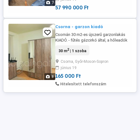
7
felszerelve - felújított fürdő - minden ...
57 990 000 Ft
Csorna - garzon kiadó
Csornán 30 m2-es újszerű garzonlakás
KIADÓ. - fűtés gázcirkó által, a hőleadók
radiátorok - műanyag nyílászárók
2
30 m
| 1 szoba
szúnyoghálóval, redőnnyel felszerelve -
beépített konyhabútor gépekkel - ablakos
Csorna, Győr-Moson-Sopron
fürdőben zuhanykabin - azonnal
június 19
beköltözhető - parkolás az udvaron -
165.000, - Ft hó - rezsi, internet, ...
165 000 Ft
8
Hitelesített telefonszám