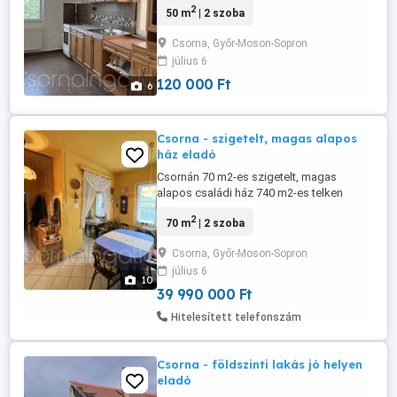
2
50 m
| 2 szoba
konyha - fürdőben kád, külön helyiségben
a toalett MŰSZAKI JELLEMZŐK: -
Csorna, Győr-Moson-Sopron
legfelső, 3. emelet - gázközponti fűtés -
július 6
műanyag nyílászárók - beépített szekrény
és konyhabútor CSORNA: A ...
120 000 Ft
6
Csorna - szigetelt, magas alapos
ház eladó
Csornán 70 m2-es szigetelt, magas
alapos családi ház 740 m2-es telken
eladó. HELYISÉGEK - 2 szoba - konyha -
2
70 m
| 2 szoba
étkező - kamra - fürdőszoba - beépített
terasz MŰSZAKI JELLEMZŐK - 1975-ben
Csorna, Győr-Moson-Sopron
épült - tégla építésű - magas beton alap -
július 6
beton gerendák - 10 cm-es szigetelés -
10
fűtés gáz-, és vegyes központi kazán ...
39 990 000 Ft
Hitelesített telefonszám
Csorna - földszinti lakás jó helyen
eladó