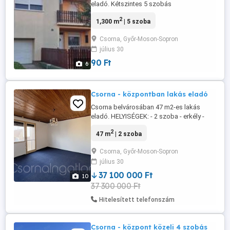
eladó. Kétszintes 5 szobás
,melléképülettel nagy kerttel.
2
1,300 m
| 5 szoba
Kondenzációs gázkazánnal fűtött,10cm
es szigetelt falak.3 db klíma.Alul
Csorna, Győr-Moson-Sopron
zuhanyzó, WC.Fent fürdőszoba
július 30
sarokkáddal WC-vel.
90 Ft
6
Csorna - központban lakás eladó
Csorna belvárosában 47 m2-es lakás
eladó. HELYISÉGEK: - 2 szoba - erkély -
konyha - fürdőszoba, külön helyiségben a
2
47 m
| 2 szoba
toalett - közlekedő MŰSZAKI
JELLEMZŐK: - 4. emeleti - szigetelt
Csorna, Győr-Moson-Sopron
társasház - fűtés távhő által EGYÉB: -
július 30
bútorozatlan - közös kerékpártároló
CSORNA A kb. 10.000 fős város az M85-
37 100 000 Ft
10
ös gyorsforgalmi ...
37 300 000 Ft
Hitelesített telefonszám
Csorna - központ közeli 4 szobás