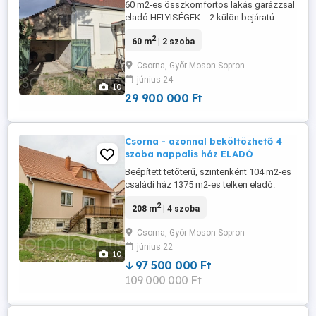
60 m2-es összkomfortos lakás garázzsal
eladó HELYISÉGEK: - 2 külön bejáratú
szoba - konyha +kamra - étkező -
2
60 m
| 2 szoba
fürdőben zuhanyzó, külön helyiségben a
toalett - előtér MŰSZAKI JELLEMZŐK: -
Csorna, Győr-Moson-Sopron
tégla épület - tető felújítása, szigetelése
június 24
2018-ban - fűtés és meleg víz gázcirkó
10
által - részben műanyag nyílászárók
29 900 000 Ft
TELEK: - ...
Csorna - azonnal beköltözhető 4
szoba nappalis ház ELADÓ
Beépített tetőterű, szintenként 104 m2-es
családi ház 1375 m2-es telken eladó.
Szigetelt, kiváló állapotú épület,
2
208 m
| 4 szoba
parkosított telken. HELYISÉGEK: Földszint:
- szoba - nappali - konyha + étkező -
Csorna, Győr-Moson-Sopron
fürdő, külön helyiségben a toalett -
június 22
közlekedő - pincelejáró - 12 m2-es
10
udvarra néző terasz (alatta tároló) Garázs:
97 500 000 Ft
- ...
109 000 000 Ft