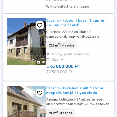
Hitelesített telefonszám
Csorna - központ közeli 3 szintes
családi ház ELADÓ
Összesen 223 m2-es, akár két
generációnak, vagy vállalkozásra is
hasznosítható családi ház eladó
2
223 m
| 4 szoba
HELYISÉGEK: Földszint (89,6 m2): - házon
belüli, utcafrontról nyíló garázs (21,6 m2) -
Csorna, Győr-Moson-Sopron
tágas, világos helyiségek (12,8 m2
július 16
+21,6m2) - zuhanyzó - külön helyiségben
10
toalett - 3 bejárat Emelet (92 m2): -
65 000 000 Ft
hálószoba - ...
72 500 000 Ft
Csorna - 1991-ben épült 3 szoba
nappalis ház jó helyen eladó
Azonnal költözhető 94 m2-es, teljesen
alápincézett családi ház 975 m2-es telken
eladó. HELYISÉGEK: - 3 külön bejáratú
2
94 m
| 3 szoba
szoba - nappali étkező - konyha - kamra -