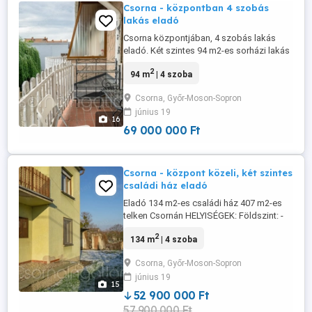
Csorna - központban 4 szobás
lakás eladó
Csorna központjában, 4 szobás lakás
eladó. Két szintes 94 m2-es sorházi lakás
eladó Csorna kiváló, frekventált részén.
2
94 m
| 4 szoba
HELYISÉGEK: Első szint - nappali, udvarra
néző erkély - konyha + étkező erkéllyel -
Csorna, Győr-Moson-Sopron
toalett Második szint - 3 szoba - udvarra
június 19
néző erkély - fürdőben kád és toalett
16
További helyiségek: - ...
69 000 000 Ft
Csorna - központ közeli, két szintes
családi ház eladó
Eladó 134 m2-es családi ház 407 m2-es
telken Csornán HELYISÉGEK: Földszint: -
nappali - konyha - kamra - wc - előszoba -
2
134 m
| 4 szoba
kazánház - házon belüli garázs - két
bejárat Terasz (23 m2) Emelet: - 3 külön
Csorna, Győr-Moson-Sopron
bejáratú szoba - fürdőszoba, külön
június 19
helyiségben a toalett - közlekedő Erkély
15
(18,6 m2) MŰSZAKI JELLEMZŐK: - ...
52 900 000 Ft
57 900 000 Ft