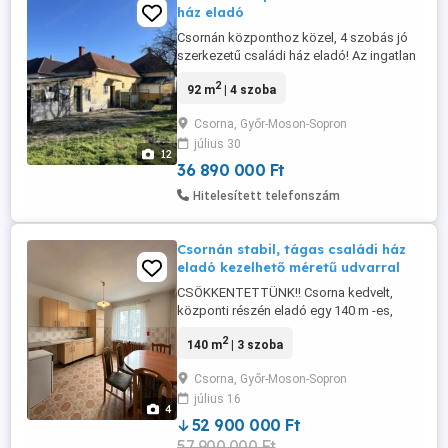
ház eladó
Csornán központhoz közel, 4 szobás jó
szerkezetű családi ház eladó! Az ingatlan
magas alapos, 91,8 m2 hasznos
2
92 m
| 4 szoba
alapterülettel. HELYISÉGEK: - 4 szoba -
konyha étkezővel - spájz - fürdő wc külön
Csorna, Győr-Moson-Sopron
- közlekedő - műhely - kazánház,
július 30
padlásfeljáróval MŰSZAKI JELLEMZŐK: -
12
1970-es évben épült - felújítandó állapotú
36 890 000 Ft
- ...
Hitelesített telefonszám
Csornán stabil, tágas családi ház
eladó kezelhető méretű udvarral
CSÖKKENTETTÜNK!! Csorna kedvelt,
központi részén eladó egy 140 m -es,
kétszintes, téglaépítésű családi ház,
2
140 m
| 3 szoba
amely kiváló alapokkal rendelkezik, és
ideális választás azok számára, akik saját
Csorna, Győr-Moson-Sopron
elképzeléseik szerint szeretnének
július 16
kialakítani egy igazán otthonos és
4
modern életteret. Az ingatlan repedés- és
52 900 000 Ft
...
57 900 000 Ft