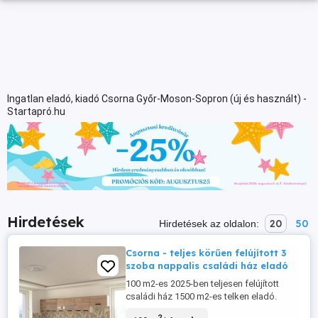
Ingatlan eladó, kiadó Csorna Győr-Moson-Sopron (új és használt) -
Startapró.hu
Hirdetések
20
50
Hirdetések az oldalon:
Csorna - teljes körűen felújított 3
szoba nappalis családi ház eladó
100 m2-es 2025-ben teljesen felújított
családi ház 1500 m2-es telken eladó.
HELYISÉGEK: - 3 szoba - amerikai konyhás
2