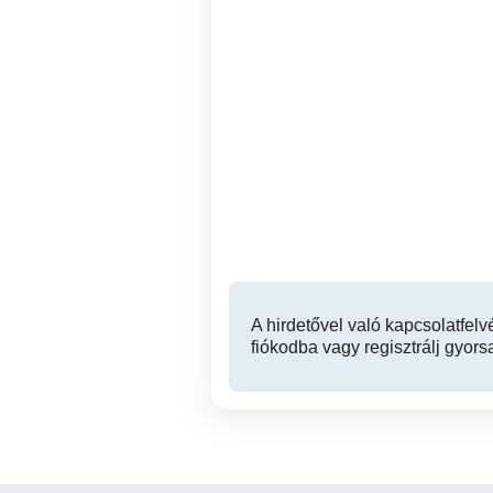
Csorna - teljes körűen
felújított 3 szoba nappalis
családi ház eladó
Csorna
69,500,000 Ft
A hirdetővel való kapcsolatfelv
fiókodba vagy regisztrálj gyors