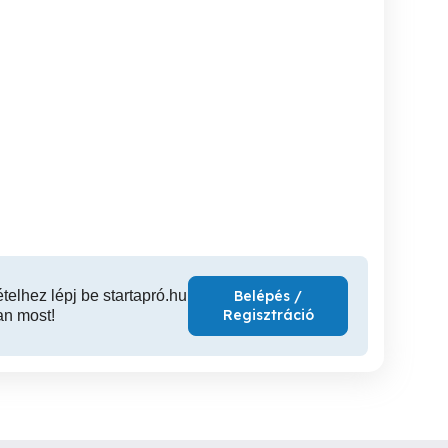
Családi ház
Csorna - központ közeli 4
Csornán stabil, tágas
szobás ház eladó
család
kezelhető 
Csorna
Csorna
90 Ft
36,890,000 Ft
52,9
ételhez lépj be startapró.hu
Belépés /
Regisztráció
an most!