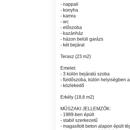
- nappali
- konyha
- kamra
- wc
- előszoba
- kazánház
- házon belüli garázs
- két bejárat
Terasz (23 m2)
Emelet:
- 3 külön bejáratú szoba
- fürdőszoba, külön helyiségben a 
- közlekedő
Erkély (18,6 m2)
MŰSZAKI JELLEMZŐK:
- 1989-ben épült
- stabil szerkezetű
- magasított beton alapon épült t