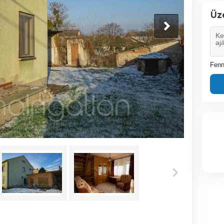
Üz
Fenn