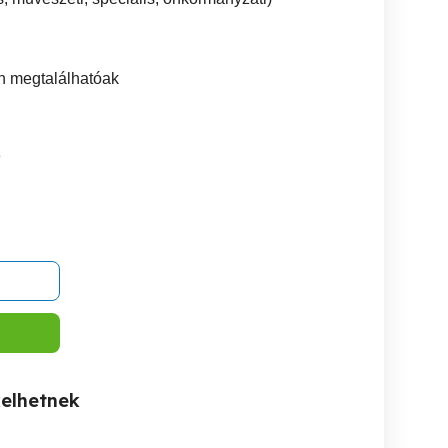
en megtalálhatóak
8
kelhetnek