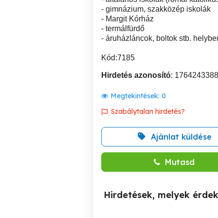
- gimnázium, szakközép iskolák
- Margit Kórház
- termálfürdő
- áruházláncok, boltok stb. helyb
Kód:7185
Hirdetés azonosító
: 176424338
Megtekintések:
0
Szabálytalan hirdetés?
Ajánlat küldése
Mutasd
Hirdetések, melyek érde