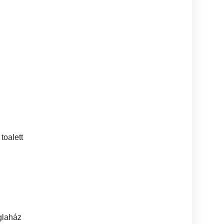
toalett
églaház