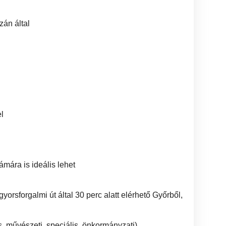
zán által
l
zámára is ideális lehet
yorsforgalmi út által 30 perc alatt elérhető Győrből,
us, művészeti, speciális, önkormányzati)