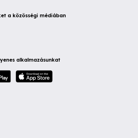
ket a közösségi médiában
ngyenes alkalmazásunkat