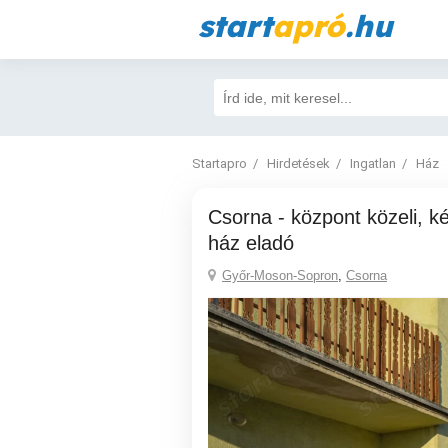
start
apró
.hu
Startapro
Hirdetések
Ingatlan
Ház
Csorna - központ közeli, két szintes családi
ház eladó
Győr-Moson-Sopron
,
Csorna