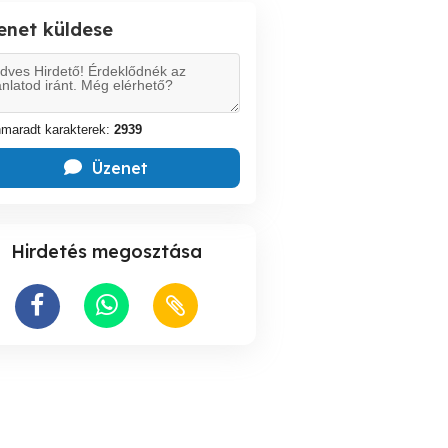
enet küldese
maradt karakterek:
2939
Üzenet
Hirdetés megosztása