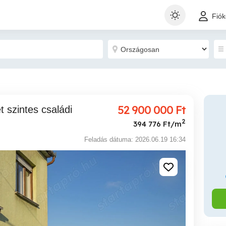
Fió
52 900 000
Ft
2
394 776 Ft/m
Feladás dátuma: 2026.06.19 16:34