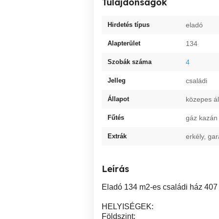
Tulajdonságok
Hirdetés típus
eladó
Alapterület
134
Szobák száma
4
Jelleg
családi
Állapot
közepes ál
Fűtés
gáz kazán
Extrák
erkély, gar
Leírás
Eladó 134 m2-es családi ház 407
HELYISÉGEK:
Földszint: