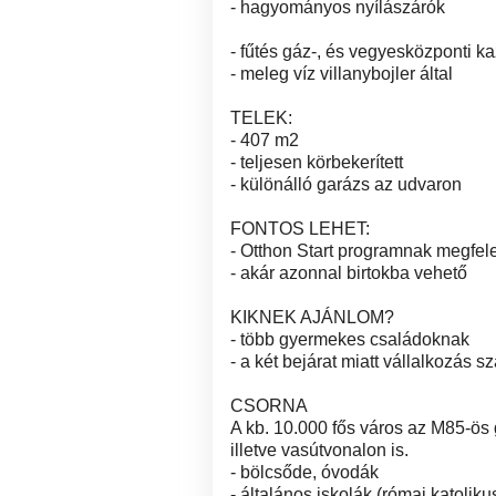
- hagyományos nyílászárók
- fűtés gáz-, és vegyesközponti ka
- meleg víz villanybojler által
TELEK:
- 407 m2
- teljesen körbekerített
- különálló garázs az udvaron
FONTOS LEHET:
- Otthon Start programnak megfele
- akár azonnal birtokba vehető
KIKNEK AJÁNLOM?
- több gyermekes családoknak
- a két bejárat miatt vállalkozás s
CSORNA
A kb. 10.000 fős város az M85-ös g
illetve vasútvonalon is.
- bölcsőde, óvodák
- általános iskolák (római katolik