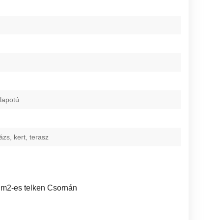
lapotú
ázs, kert, terasz
 m2-es telken Csornán