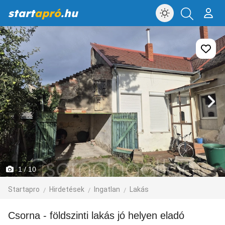
start
apró
.hu
1
/ 10
Startapro
Hirdetések
Ingatlan
Lakás
Csorna - földszinti lakás jó helyen eladó