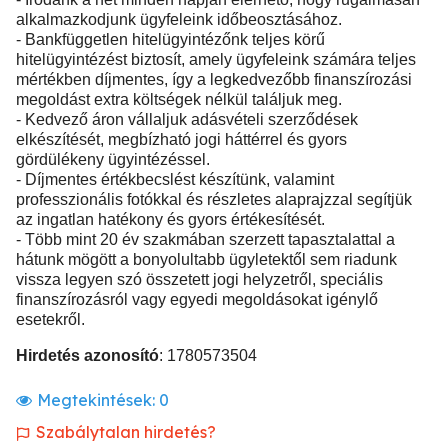
alkalmazkodjunk ügyfeleink időbeosztásához.
- Bankfüggetlen hitelügyintézőnk teljes körű
hitelügyintézést biztosít, amely ügyfeleink számára teljes
mértékben díjmentes, így a legkedvezőbb finanszírozási
megoldást extra költségek nélkül találjuk meg.
- Kedvező áron vállaljuk adásvételi szerződések
elkészítését, megbízható jogi háttérrel és gyors
gördülékeny ügyintézéssel.
- Díjmentes értékbecslést készítünk, valamint
professzionális fotókkal és részletes alaprajzzal segítjük
az ingatlan hatékony és gyors értékesítését.
- Több mint 20 év szakmában szerzett tapasztalattal a
hátunk mögött a bonyolultabb ügyletektől sem riadunk
vissza legyen szó összetett jogi helyzetről, speciális
finanszírozásról vagy egyedi megoldásokat igénylő
esetekről.
Hirdetés azonosító
: 1780573504
Megtekintések:
0
Szabálytalan hirdetés?