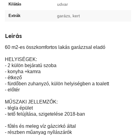
Kilátás
udvar
Extrák
garázs, kert
Leírás
60 m2-es összkomfortos lakás garázzsal eladó
HELYISÉGEK:
- 2 külön bejáratú szoba
- konyha +kamra
- étkező
- fürdőben zuhanyzó, külön helyiségben a toalett
- előtér
MŰSZAKI JELLEMZŐK:
- tégla épület
- tető felújítása, szigetelése 2018-ban
- fűtés és meleg víz gázcirkó által
- részben műanyag nyílászárók