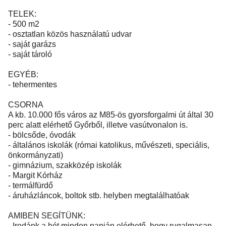
TELEK:
- 500 m2
- osztatlan közös használatú udvar
- saját garázs
- saját tároló
EGYÉB:
- tehermentes
CSORNA
A kb. 10.000 fős város az M85-ös gyorsforgalmi út által 30
perc alatt elérhető Győrből, illetve vasútvonalon is.
- bölcsőde, óvodák
- általános iskolák (római katolikus, művészeti, speciális,
önkormányzati)
- gimnázium, szakközép iskolák
- Margit Kórház
- termálfürdő
- áruházláncok, boltok stb. helyben megtalálhatóak
AMIBEN SEGÍTÜNK:
- Irodánk a hét minden napján elérhető, hogy rugalmasan