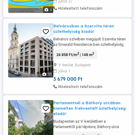
július 27
telefonszámmal kérném... Szép napot
mindenkinek...
Hitelesített telefonszám
1
Belvárosban a Szervita téren
üzlethelyiség kiadó!
Belváros szívében megújult Szervita téren
az Emerald Residence-ben üzlethelyiség
kiadó! Az Emerald Residence egy újonnan
2
2
24 858 Ft/m
| 148 m
épült, egyedi boutique hotellel együtt
megvalósult komplexum, így szélesebb
V. kerület, Budapest
körű szolgáltatások gondoskodnak az itt
július 1
lakók kényelméről. A földszinten és az
10
első emeleten mindemellett ...
3 679 000 Ft
Hitelesített telefonszám
Parlamentnél a Báthory utcában
kiemelten frekventált üzlethelyiség
eladó!
Budapesten az V. kerületben a
Parlamenttől pár lépésre, Báthory utca
EGYIK LEGIMPOZÁNSABB GASTRO