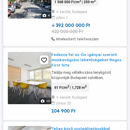
2
2
1 568 000 Ft/m
| 250 m
NEGYED RÉSZÉN üzlethelyiség ELADÓ!
Eladásra kínálok egy, 250 m2-es
V. kerület, Budapest
üzlethelyiséget, az ingatlan állapota
4
július 1
lehetőséget ad arra, hogy teljes körűen
egy személyre szabott üzlethelyiséget
392 000 000 Ft
alakítson ki magának ...
422 000 000 Ft
Hitelesített telefonszám
Fedezze fel az Ön igényei szerinti
munkavégzési lehetőségeket Regus
First Site
Találja meg vállalkozása lenyűgöző
központját Budapest szívében,
közvetlenül a Duna partján. Élvezze az
2
2
61 Ft/m
| 1,728 m
impozáns kilátást a First Site felső két
emeletéről, ebben a modern épületben,
V. kerület, Budapest
amely közel helyezkedik el a 2-es és 3-as
10
június 25
metróvonalhoz, valamint fontos busz- és
villamosjáratokhoz. Dolgozzon
104 900 Ft
hatékonyan ...
Teljes körű szolgáltatásokkal