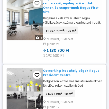
rendelkező, egylégterű irodák
Önnek és csapatának Regus First
Site
Rugalmas választási lehetőségek
vállalkozások számára egylégterű irodák
kialakítására, a csapat méretétől
2
2
11 807 Ft/m
| 100 m
függetlenül. Egylégterű irodák 15 személy
részére rugalmas feltételekkel, így a
6
V. kerület, Budapest
későbbiekben akár több helyet is
június 25
igényelhet vagy másik helyszínre
költözhet bárhova is szólítja a munkája.
1 180 700 Ft
Találja ...
1 192 600 Ft
Coworking irodahelyiségek Regus
President Centre
Dolgozzon közös használatú irodáinkban
létrejött, rokon szellemiségű
közösségben! Coworking tereinket a
2
2
3 690 Ft/m
| 10 m
közös munkavégzést szem előtt tartva
alakítottuk ki és mindenről
V. kerület, Budapest
gondoskodtunk. Foglaljon egy saját
június 17
asztalt, vagy ha a helyzet úgy hozza,