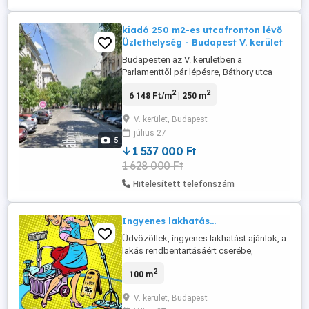
kiadó 250 m2-es utcafronton lévő
Üzlethelység - Budapest V. kerület
Budapesten az V. kerületben a
Parlamenttől pár lépésre, Báthory utca
EGYIK LEGIMPOZÁNSABB GASTRO
2
2
6 148 Ft/m
| 250 m
NEGYED RÉSZÉN üzlethelyiség KIADÓ!
Kiadásra kínálok egy, 250 m2-es
V. kerület, Budapest
üzlethelyiséget, az ingatlan állapota
július 27
lehetőséget ad arra, hogy teljes körűen
5
egy személyre szabott üzlethelyiséget
1 537 000 Ft
alakítson ki magának ...
1 628 000 Ft
Hitelesített telefonszám
Ingyenes lakhatás...
Üdvözöllek, ingyenes lakhatást ajánlok, a
lakás rendbentartásáért cserébe,
belvárostól 25 percre. Csak önmagára
2
100 m
igényes, tiszta, Káros szenvedélyektől
mentes Lánynak, Hölgynek van lehetőség.
V. kerület, Budapest
Érdeklődni rövid bemutatkozással