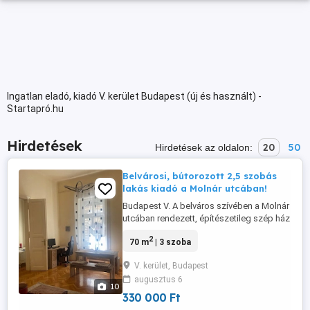
Ingatlan eladó, kiadó V. kerület Budapest (új és használt) -
Startapró.hu
Hirdetések
20
50
Hirdetések az oldalon:
Belvárosi, bútorozott 2,5 szobás
lakás kiadó a Molnár utcában!
Budapest V. A belváros szívében a Molnár
utcában rendezett, építészetileg szép ház
magasföldszintjén kiadó 70 nm-es, 2,5
2
70 m
| 3 szoba
szobás, jó állapotú, fiatalosan bútorozott,
cirkó fűtéses lakás. A két nagy utcai
V. kerület, Budapest
szoba külön (fürdőn keresztül) és
augusztus 6
egymásba is nyílik. A fél szoba a ház
10
csendes belső udvarára néz. Konyha ...
330 000 Ft