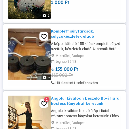
1 000 Ft
futballkarrierbe? Ez a legjobb hely
számodra. Tehetséges játékosokat és
olyan személyeket keresünk, akik
1
érdeklődnek a ...
Komplett súlytárcsák,
súlyzókészletek eladó
A képen látható 155 kilós komplett súlyzó
szettek, készletek eladó A tárcsák öntött
vasból van, többségük gumírozott, vagyis
V. kerület, Budapest
otthoni használtra is alkalmas. 30 mm
tegnap 19:18
átmerőjű típus. A kínálat a következőből
155 000 Ft
áll: * 4 db 10 kilós tárcsa (2 db
165 000 Ft
gumírozott), azaz 40 kg * 8 db 5 kilós
3
tárcsa (4 db gumírozott), ...
Hitelesített telefonszám
Angolul kiválóan beszélő Bp-i fiatal
1
hostess lányokat keresünk!
Angolul kiválóan beszélő Bp-i fiatal
vékony hostess lányokat keresünk! Előny
ha magas is vagy. Idegenforgalmi,
V. kerület, Budapest
szállodai rendezvényekre. Suli mellett is
tegnap 18:43