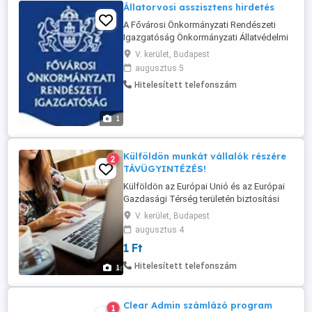
Állatorvosi asszisztens hirdetés
A Fővárosi Önkormányzati Rendészeti
Igazgatóság Önkormányzati Állatvédelmi
Őrszolgálat felvételt hirdet állatorvosi
V. kerület, Budapest
asszisztensi feladatok ellátására.
augusztus 5
Jelentkezési feltételek: magyar
Hitelesített telefonszám
állampolgárság, cselekvőképesség,
büntetlen előélet, állatorvosi asszisztensi,
illetve ...
1
Külföldön munkát vállalók részére
2
TÁVÜGYINTÉZÉS!
Külföldön az Európai Unió és az Európai
Gazdasági Térség területén biztosítási
jogviszonyban munkát vállalok
V. kerület, Budapest
magyarországi TB. jogviszony
augusztus 4
rendezésének ügyintézése: - külföldi
1 Ft
biztosítási jogviszony kezdés bejelentés
ügyintézés - külföldi biztosítási
Hitelesített telefonszám
1
jogviszony végének bejelentés
ügyintézése - külföldi ...
Clear Admin számlázó program
1