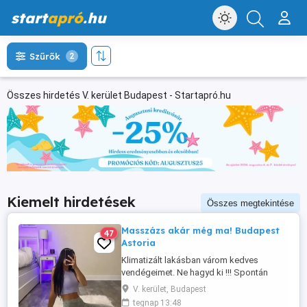
start
apró
.hu
Szűrők
2
Összes hirdetés V. kerület Budapest - Startapró.hu
Kiemelt hirdetések
Összes megtekintése
Masszázs akár még ma! Budapest
47
Astoria
Klimatizált lakásban várom kedves
vendégeimet. Ne hagyd ki !!! Spontán
bejelentkezés lehetséges még az nap! Ha
V. kerület, Budapest
voltál már olyan masszázson, ahol végig
tegnap 13:48