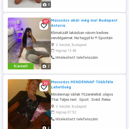
9 éve gyógymasszőr és testkezelő
3
vagyok, elég gyorsan ráérzek, mire ...
Masszázs akár még ma! Budapest
47
Astoria
Klimatizált lakásban várom kedves
vendégeimet. Ne hagyd ki !!! Spontán
bejelentkezés lehetséges még az nap! Ha
V. kerület, Budapest
voltál már olyan masszázson, ahol végig
tegnap 13:48
feszengtél akkor tudod, miről beszélek.
Hitelesített telefonszám
Nálam ilyen nincs. Sziasztok, Meli vagyok
9 éve gyógymasszőr és testkezelő
Kiemelt
2
vagyok, elég gyorsan ráérzek, ...
Masszázs MINDENNAP Többféle
22
Lehetőség
Mindennap várlak !!Szeretettel..olajos
Thai Teljes test ..Sport ..Svéd. Relax
Stresszoldo .Arc Fejes Haj...
V. kerület, Budapest
HOLGYEKNEK CELLULIT !! Részletekért.
tegnap 07:52
Hívható vagyok Reggel 7 órától....! ((((
Hitelesített telefonszám
LEVELEKRE NEM
REAGÁLOK..!!!!!!!!!))))..NEM REAGALOK
2