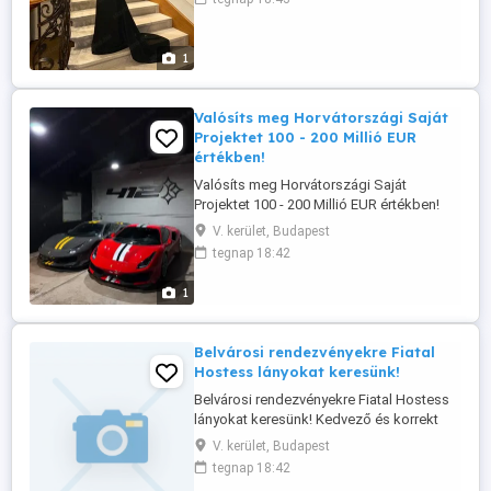
tudsz dolgozni. Itt élő külföldi lány is
lehetsz. Ikrek is jelentkezhetnek. Kiemelt
fix órabérek, mindig aznapi kifizetés!
1
Karrier lehetőség! Jelentkezés: ...
Valósíts meg Horvátországi Saját
Projektet 100 - 200 Millió EUR
értékben!
Valósíts meg Horvátországi Saját
Projektet 100 - 200 Millió EUR értékben!
Lehet Turisztika, Hotel, Mezőgazdasági,
V. kerület, Budapest
Energetikai projekt! Vissza nem térítendő -
tegnap 18:42
Előfinanszírozó Min. 10% likvid adózott
igazolható eredetű cash önerővel
1
rendelkezz, és igazold is a meglétét. (ezt
nem lehet mással kiváltani!) Nem ...
Belvárosi rendezvényekre Fiatal
Hostess lányokat keresünk!
Belvárosi rendezvényekre Fiatal Hostess
lányokat keresünk! Kedvező és korrekt
feltételekkel. Azonnali kezdési lehetőség.
V. kerület, Budapest
Kommunikáció képes angol és magyar
tegnap 18:42
nyelvtudás, ápolt igényes külső - Feltétel!