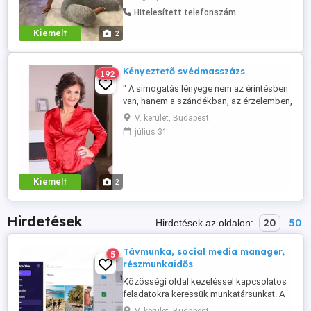
feszengtél akkor tudod, miről beszélek.
Hitelesített telefonszám
Nálam ilyen nincs. Sziasztok, Meli vagyok
9 éve gyógymasszőr és testkezelő
Kiemelt
2
vagyok, elég gyorsan ráérzek, ...
Kényeztető svédmasszázs
192
" A simogatás lényege nem az érintésben
van, hanem a szándékban, az érzelemben,
ami a kezét vezeti" Popper Péter Svéd,
V. kerület, Budapest
irodai és kényeztető masszázs! További
július 31
információ, bejelentkezés, csak
telefonon! Szeretettel várlak!
Kiemelt
2
Hirdetések
20
50
Hirdetések az oldalon:
Távmunka, social media manager,
5
részmunkaidős
Közösségi oldal kezeléssel kapcsolatos
feladatokra keressük munkatársunkat. A
munkavégzés helye: távmunka Munkaidő: