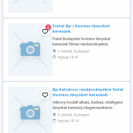
Külföldi lány is lehetsz. Jelentkezés
fényképes önéletrajzzal és
mobilszámmal. Itt üzenetben. ...
Fiatal Bp-i hostess lányokat
2
keresünk
Fiatal Budapesti hostess lányokat
keresünk filmes rendezvényekre,
forgstásokra bel és külföldre. Csak
V. kerület, Budapest
hétvégi munkáink is vannak. 19 - 30 éves
tegnap 18:41
dekoratív külsejű, kedves lányokat
keresünk. Heti kifizetés. Nagyon jó
órabérek. Diáklányok is jelentkezhetnek.
Jelentkezz üzenetben, rövid
bemutatkozással, ...
Bp belvárosi rendezvényekre fiatal
Hostess lányokat keresünk!
Vékony modell alkatú, kedves, intelligens
lányokat keresünj idegenvezetésre -
szállodai rendezvényekre, kiváló angol
V. kerület, Budapest
nyelvtudással. Másodállásban és suli
tegnap 18:14
mellett is tudsz dolgozni. Magas órabér,
heti napi kifizetés, igényes