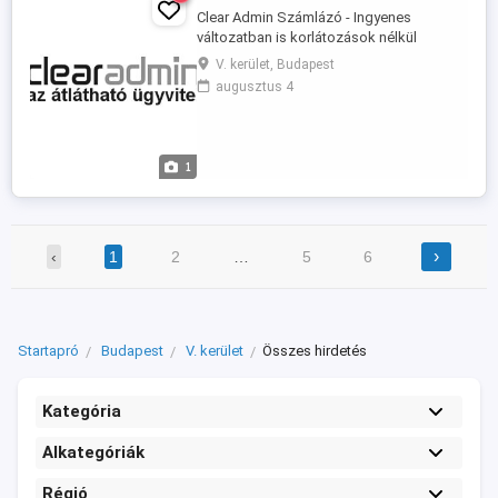
Clear Admin Számlázó - Ingyenes
változatban is korlátozások nélkül
használható számlázó szoftver.
V. kerület, Budapest
Egyszerűen kezelhető, igény esetén
augusztus 4
kiegészítő modulokkal egyszerűen
bővíthető. Már felhős hozzáféréssel is!
Számlázzon biztonságosan, akár több
eszközről!
1
›
‹
1
2
…
5
6
Startapró
Budapest
V. kerület
Összes hirdetés
Kategória
Alkategóriák
Régió