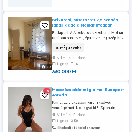
munkakörnyezet, kedves kollégák.
Jelentkezz rövid bemutatkozással, ...
Belvárosi, bútorozott 2,5 szobás
lakás kiadó a Molnár utcában!
Budapest V. A belváros szívében a Molnár
utcában rendezett, építészetileg szép ház
magasföldszintjén kiadó 70 nm-es, 2,5
2
70 m
| 3 szoba
szobás, jó állapotú, fiatalosan bútorozott,
cirkó fűtéses lakás. A két nagy utcai
V. kerület, Budapest
szoba külön (fürdőn keresztül) és
tegnap 17:16
egymásba is nyílik. A fél szoba a ház
10
csendes belső udvarára néz. Konyha ...
330 000 Ft
Masszázs akár még a ma! Budapest
14
Astoria
Klimatizált lakásban várom kedves
vendégeimet. Ne hagyd ki !!! Spontán
bejelentkezés lehetséges még az nap! Ha
V. kerület, Budapest
voltál már olyan masszázson, ahol végig
tegnap 13:50
feszengtél akkor tudod, miről beszélek.
Hitelesített telefonszám
Nálam ilyen nincs. Sziasztok, Meli vagyok