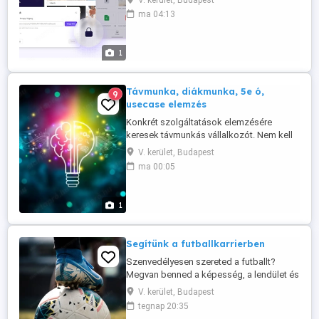
V. kerület, Budapest
heti 5 - 20 óra Fizetés: megállapodás,
ma 04:13
szerződés szerint, hetente. Jelentkezés
módja: kérlek, írd le, ezen a területen HA
VANNAK: - témábavágó, a területhez
1
kapcsolódó tanulmányaid, - ismereteid, -
...
Távmunka, diákmunka, 5e ó,
9
usecase elemzés
Konkrét szolgáltatások elemzésére
keresek távmunkás vállalkozót. Nem kell
számlaképesnek lenned, nem ez a
V. kerület, Budapest
kulcskérdés. Célterület: magyar és
ma 00:05
elsősorban angol nyelvterület. A
feltüntetett díjazás az első ajánlat és
ALKUKÉPES ! Fizetés hetente vagy
1
alkalmilag. A munkavégzés helye:
távmunka. Számítógép ...
Segítünk a futballkarrierben
Szenvedélyesen szereted a futballt?
Megvan benned a képesség, a lendület és
a csapatmunka ahhoz, hogy magas
V. kerület, Budapest
szinten versenyezz? Szülő vagy, aki
tegnap 20:35
szeretné szponzorálni gyermekedet a