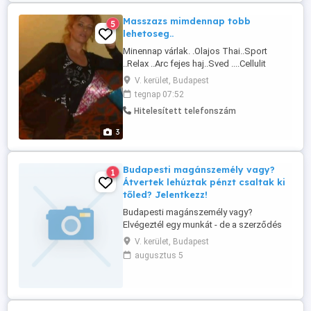
Masszazs mimdennap tobb
5
lehetoseg..
Minennap várlak. .Olajos Thai..Sport
..Relax ..Arc fejes haj..Sved ....Cellulit
..masszazsra ...Részletekert hivhato
V. kerület, Budapest
vagyok..reggel 7.óratol..Uzenetre nem
tegnap 07:52
reagalok...!!!!
Hitelesített telefonszám
3
Budapesti magánszemély vagy?
1
Átvertek lehúztak pénzt csaltak ki
tőled? Jelentkezz!
Budapesti magánszemély vagy?
Elvégeztél egy munkát - de a szerződés
ellenére nem fizettek ki? Előleget vagy a
V. kerület, Budapest
szolgáltatás árát kérték, de nem végezték
augusztus 5
el a szerződésben szereplő munkát?
Hitelt, pénzt, befektetést ajánlottak -
befektető társnak vettek be - de csak a
pénzed nyúlták le? Keress ...