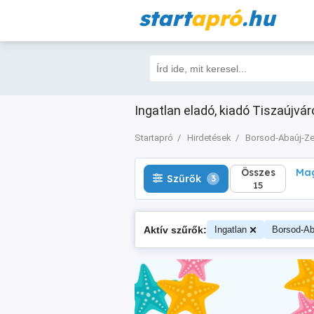
start
apró
.hu
Összes
Magá
Szűrők
3
15
Ingatlan eladó, kiadó Tiszaújvá
Startapró
Hirdetések
Borsod-Abaúj-Z
Összes
Mag
Szűrők
3
15
Aktív szűrők:
Ingatlan
Borsod-Ab