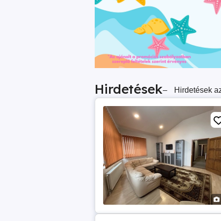
Hirdetések
–
Hirdetések az