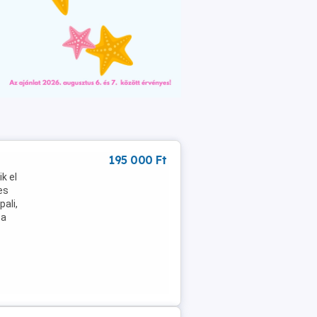
195 000 Ft
k el
es
ali,
ba