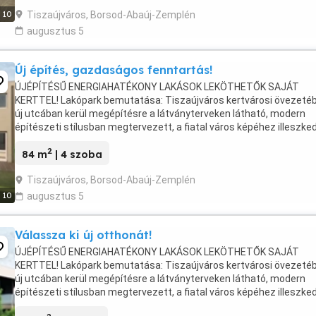
Tiszaújváros, Borsod-Abaúj-Zemplén
10
augusztus 5
Új építés, gazdaságos fenntartás!
ÚJÉPÍTÉSŰ ENERGIAHATÉKONY LAKÁSOK LEKÖTHETŐK SAJÁT
KERTTEL! Lakópark bemutatása: Tiszaújváros kertvárosi övezeté
új utcában kerül megépítésre a látványterveken látható, modern
építészeti stílusban megtervezett, a fiatal város képéhez illeszke
lakópark. A 26 db összközműves telek mérete 359nm ...
2
84 m
| 4 szoba
Tiszaújváros, Borsod-Abaúj-Zemplén
10
augusztus 5
Válassza ki új otthonát!
ÚJÉPÍTÉSŰ ENERGIAHATÉKONY LAKÁSOK LEKÖTHETŐK SAJÁT
KERTTEL! Lakópark bemutatása: Tiszaújváros kertvárosi övezeté
új utcában kerül megépítésre a látványterveken látható, modern
építészeti stílusban megtervezett, a fiatal város képéhez illeszke
lakópark. A 26 db összközműves telek mérete 359nm ...