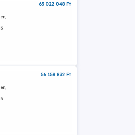
63 022 048 Ft
ben,
dő
56 158 832 Ft
ben,
dő