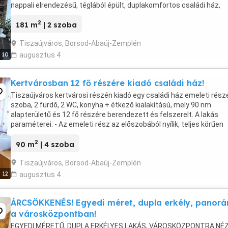
nappali elrendezésű, téglából épült, duplakomfortos családi ház,
melyhez 34 nm-es dupla garázs és 18 nm-es pince is tartozik. Telek
2
181 m
| 2 szoba
Tiszaújváros, Borsod-Abaúj-Zemplén
10
augusztus 4
Kertvárosban 12 fő részére kiadó családi ház!
Tiszaújváros kertvárosi részén kiadó egy családi ház emeleti része
szoba, 2 fürdő, 2 WC, konyha + étkező kialakítású, mely 90 nm
alapterületű és 12 fő részére berendezett és felszerelt. A lakás
paraméterei: - Az emeleti rész az előszobából nyílik, teljes körűen
elszeparált a földszinti lakrésztől. - ...
2
90 m
| 4 szoba
Tiszaújváros, Borsod-Abaúj-Zemplén
12
augusztus 4
ÁRCSÖKKENÉS! Egyedi méret, dupla erkély, panor
a városközpontban!
EGYEDI MÉRETŰ, DUPLA ERKÉLYES LAKÁS, VÁROSKÖZPONTRA NÉ