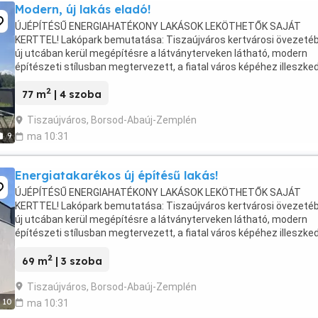
Modern, új lakás eladó!
ÚJÉPÍTÉSŰ ENERGIAHATÉKONY LAKÁSOK LEKÖTHETŐK SAJÁT
KERTTEL! Lakópark bemutatása: Tiszaújváros kertvárosi övezeté
új utcában kerül megépítésre a látványterveken látható, modern
építészeti stílusban megtervezett, a fiatal város képéhez illeszke
lakópark. A 26 db összközműves telek mérete 359nm ...
2
77 m
| 4 szoba
Tiszaújváros, Borsod-Abaúj-Zemplén
9
ma 10:31
Energiatakarékos új építésű lakás!
ÚJÉPÍTÉSŰ ENERGIAHATÉKONY LAKÁSOK LEKÖTHETŐK SAJÁT
KERTTEL! Lakópark bemutatása: Tiszaújváros kertvárosi övezeté
új utcában kerül megépítésre a látványterveken látható, modern
építészeti stílusban megtervezett, a fiatal város képéhez illeszke
lakópark. A 26 db összközműves telek mérete 359nm ...
2
69 m
| 3 szoba
Tiszaújváros, Borsod-Abaúj-Zemplén
10
ma 10:31