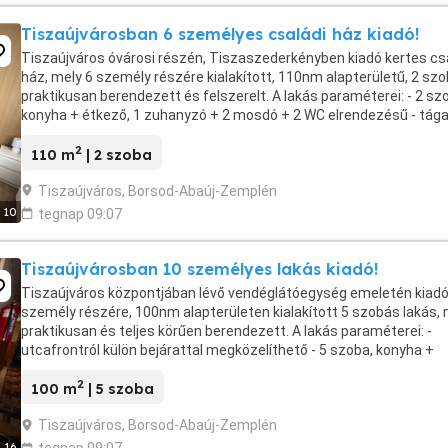
Tiszaújvárosban 6 személyes családi ház kiadó!
Tiszaújváros óvárosi részén, Tiszaszederkényben kiadó kertes cs
ház, mely 6 személy részére kialakított, 110nm alapterületű, 2 sz
praktikusan berendezett és felszerelt. A lakás paraméterei: - 2 sz
konyha + étkező, 1 zuhanyzó + 2 mosdó + 2 WC elrendezésű - tág
előszoba cipős, akasztós, ...
2
110 m
| 2 szoba
Tiszaújváros, Borsod-Abaúj-Zemplén
10
tegnap 09:07
Tiszaújvárosban 10 személyes lakás kiadó!
Tiszaújváros központjában lévő vendéglátóegység emeletén kiadó
személy részére, 100nm alapterületen kialakított 5 szobás lakás, 
praktikusan és teljes körűen berendezett. A lakás paraméterei: -
utcafrontról külön bejárattal megközelíthető - 5 szoba, konyha +
étkező, 2 zuhanyzó + 2 mosdó, 2 WC ...
2
100 m
| 5 szoba
Tiszaújváros, Borsod-Abaúj-Zemplén
16