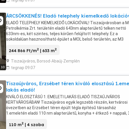
tegnap 09:07
ÁRCSÖKKENÉS! Eladó telephely kiemelkedő lokációv
ELADÓ TELEPHELY KIEMELKEDŐ LOKÁCIÓVAL! Tiszaújvárosban a 
Petrolkémia Zrt. területén eladó 643nm alapterületű telken nettó
633nm-es, két szintes, teljes körűen felújított telephely. Ez a
sokoldalúan hasznosítható épület a MOL belső területén, az M3
autópálya felhajtójához közel, könnyen megközelíthető ...
2
2
244 866 Ft/m
| 633 m
Tiszaújváros, Borsod-Abaúj-Zemplén
10
tegnap 09:07
Tiszaújváros, Erzsébet téren kiváló elosztású 1.eme
lakás eladó!
KIVÁLÓ ELOSZTÁSÚ 1. EMELETI LAKÁS ELADÓ TISZAÚJVÁROS
KERTVÁROSÁBAN! Tiszaújváros egyik legszebb részén, kertvárosi
övezetben az Erzsébet téren épült tégla építésű társasház
1.emeletén eladó 110 nm alapterületű, konyha + étkező + nappali, 
szoba elrendezésű, egyedi kialakítású, jó állapotú, klímás, ...
2
110 m
| 4 szoba