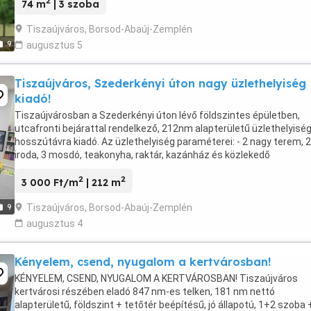
2
74 m
| 3 szoba
Tiszaújváros, Borsod-Abaúj-Zemplén
9
augusztus 5
Tiszaújváros, Szederkényi úton nagy üzlethelyiség
kiadó!
Tiszaújvárosban a Szederkényi úton lévő földszintes épületben,
utcafronti bejárattal rendelkező, 212nm alapterületű üzlethelyisé
hosszútávra kiadó. Az üzlethelyiség paraméterei: - 2 nagy terem, 2
iroda, 3 mosdó, teakonyha, raktár, kazánház és közlekedő
helyiségekből áll - külön álló épület, melynek ...
2
2
3 000 Ft/m
| 212 m
Tiszaújváros, Borsod-Abaúj-Zemplén
9
augusztus 4
Kényelem, csend, nyugalom a kertvárosban!
KÉNYELEM, CSEND, NYUGALOM A KERTVÁROSBAN! Tiszaújváros
kertvárosi részében eladó 847 nm-es telken, 181 nm nettó
alapterületű, földszint + tetőtér beépítésű, jó állapotú, 1+2 szoba 