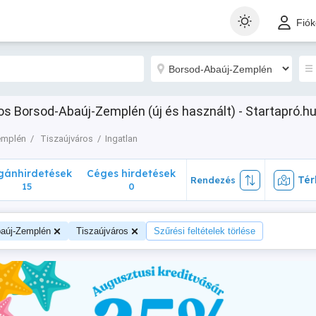
nhirdetések
Céges hirdetések
Térk
Rendezés
Fió
15
0
ros Borsod-Abaúj-Zemplén (új és használt) - Startapró.h
emplén
Tiszaújváros
Ingatlan
ánhirdetések
Céges hirdetések
Tér
Rendezés
15
0
aúj-Zemplén
Tiszaújváros
Szűrési feltételek törlése