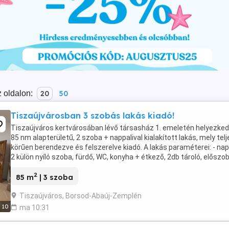
 oldalon:
20
50
Tiszaújvárosban 3 szobás lakás kiadó!
Tiszaújváros kertvárosában lévő társasház 1. emeletén helyezkedi
85 nm alapterületű, 2 szoba + nappalival kialakított lakás, mely telj
körűen berendezve és felszerelve kiadó. A lakás paraméterei: - napp
2 külön nyíló szoba, fürdő, WC, konyha + étkező, 2db tároló, előszo
elrendezésű - ...
2
85 m
| 3 szoba
Tiszaújváros, Borsod-Abaúj-Zemplén
10
ma 10:31