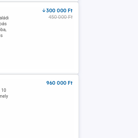
300 000 Ft
450 000 Ft
aládi
obás
oba,
as
960 000 Ft
 10
mely