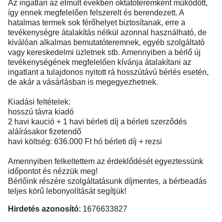
Az ingatlan az elmúlt években oktatóteremként működött,
így ennek megfelelően felszerelt és berendezett. A
hatalmas termek sok férőhelyet biztosítanak, erre a
tevékenységre átalakítás nélkül azonnal használható, de
kiválóan alkalmas bemutatóteremnek, egyéb szolgáltató
vagy kereskedelmi üzletnek stb. Amennyiben a bérlő új
tevékenységének megfelelően kívánja átalakítani az
ingatlant a tulajdonos nyitott rá hosszútávú bérlés esetén,
de akár a vásárlásban is megegyezhetnek.
Kiadási feltételek:
hosszú távra kiadó
2 havi kaució + 1 havi bérleti díj a bérleti szerződés
aláírásakor fizetendő
havi költség: 636.000 Ft hó bérleti díj + rezsi
Amennyiben felkeltettem az érdeklődését egyeztessünk
időpontot és nézzük meg!
Bérlőink részére szolgáltatásunk díjmentes, a bérbeadás
teljes körű lebonyolítását segítjük!
Hirdetés azonosító
: 1676633827