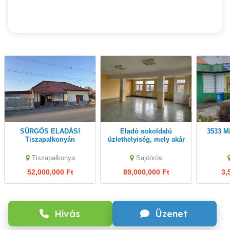
SÜRGŐS ELADÁS!
Eladó sokoldalú
3533 Miskolc,második
Tiszapalkonyán
üzlethelyiség, mely akár
vendéglátóegység és
családi házzá is
egyben apartmanház
alakítható!
Tiszapalkonya
Sajóörös
eladó!
52,000,000 Ft
89,000,000 Ft
3,
Hívás
Üzenet