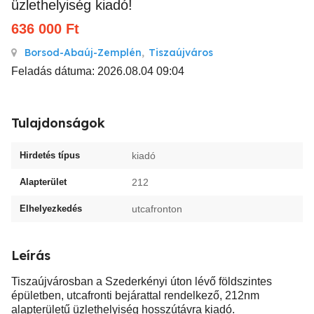
üzlethelyiség kiadó!
636 000
Ft
Borsod-Abaúj-Zemplén
,
Tiszaújváros
Feladás dátuma: 2026.08.04 09:04
Tulajdonságok
Hirdetés típus
kiadó
Alapterület
212
Elhelyezkedés
utcafronton
Leírás
Tiszaújvárosban a Szederkényi úton lévő földszintes
épületben, utcafronti bejárattal rendelkező, 212nm
alapterületű üzlethelyiség hosszútávra kiadó.