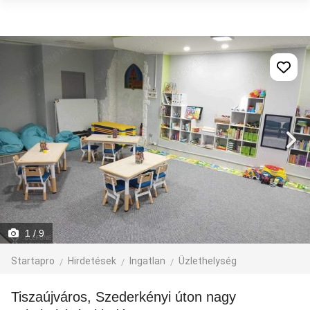
1
/ 9
Startapro
Hirdetések
Ingatlan
Üzlethelység
Tiszaújváros, Szederkényi úton nagy