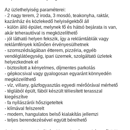
Az üzlethelyiség paraméterei:
- 2 nagy terem, 2 iroda, 3 mosdó, teakonyha, raktár,
kazánház és közlekedő helyiségekből áll
- külön álló épület, melynek fő és hátsó bejárata is van,
akár teherautóval is megközelíthető
- jól látható helyen fekszik, így a reklámtáblák vagy
reklámfények kitűnően érvényesülhetnek
- szomszédságában étterem, pizzéria, egyéb
vendéglátóegység, ipari üzemek, szolgáltató üzletek
helyezkednek el
- biztosított a kényelmes, díjmentes parkolás
- gépkocsival vagy gyalogosan egyaránt könnyedén
megközelíthető
- víz, villany, gázfogyasztás egyedi mérőórával mérhető
- téglából épült, fából készült téliesített terasszal
kiegészítve
- fa nyílászárói hőszigeteltek
- klímával felszerelt
- modern, hangulatos belső kialakítás jellemzi
- teljes berendezésével együtt bérelhető