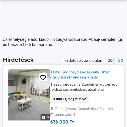
Üzlethelység eladó, kiadó Tiszaújváros Borsod-Abaúj-Zemplén (új
és használt) - Startapró.hu
Hirdetések
20
50
Hirdetések az oldalon:
Tiszaújváros, Szederkényi úton
nagy üzlethelyiség kiadó!
Tiszaújvárosban a Szederkényi úton lévő
földszintes épületben, utcafronti
bejárattal rendelkező, 212nm alapterületű
2
2
3 000 Ft/m
| 212 m
üzlethelyiség hosszútávra kiadó. Az
üzlethelyiség paraméterei: - 2 nagy terem,
Tiszaújváros, Borsod-Abaúj-Zemplén
2 iroda, 3 mosdó, teakonyha, raktár,
augusztus 4
kazánház és közlekedő helyiségekből áll
9
- külön álló épület, melynek ...
636 000 Ft