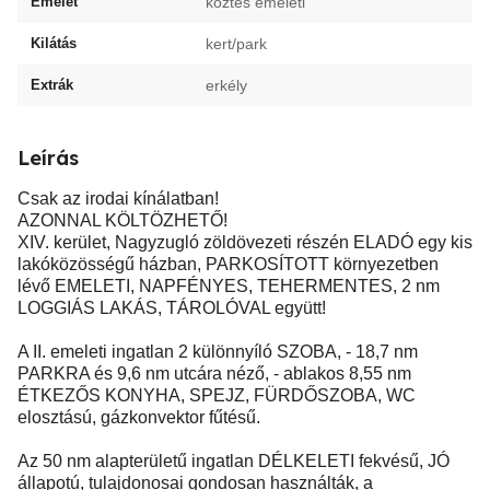
Emelet
köztes emeleti
Kilátás
kert/park
Extrák
erkély
Leírás
Csak az irodai kínálatban!
AZONNAL KÖLTÖZHETŐ!
XIV. kerület, Nagyzugló zöldövezeti részén ELADÓ egy kis
lakóközösségű házban, PARKOSÍTOTT környezetben
lévő EMELETI, NAPFÉNYES, TEHERMENTES, 2 nm
LOGGIÁS LAKÁS, TÁROLÓVAL együtt!
A II. emeleti ingatlan 2 különnyíló SZOBA, - 18,7 nm
PARKRA és 9,6 nm utcára néző, - ablakos 8,55 nm
ÉTKEZŐS KONYHA, SPEJZ, FÜRDŐSZOBA, WC
elosztású, gázkonvektor fűtésű.
Az 50 nm alapterületű ingatlan DÉLKELETI fekvésű, JÓ
állapotú, tulajdonosai gondosan használták, a