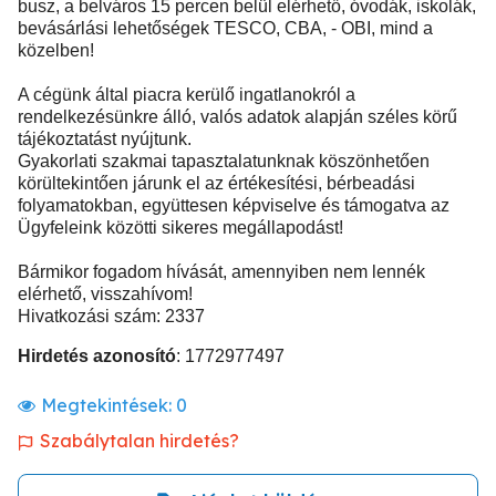
busz, a belváros 15 percen belül elérhető, óvodák, iskolák,
bevásárlási lehetőségek TESCO, CBA, - OBI, mind a
közelben!
A cégünk által piacra kerülő ingatlanokról a
rendelkezésünkre álló, valós adatok alapján széles körű
tájékoztatást nyújtunk.
Gyakorlati szakmai tapasztalatunknak köszönhetően
körültekintően járunk el az értékesítési, bérbeadási
folyamatokban, együttesen képviselve és támogatva az
Ügyfeleink közötti sikeres megállapodást!
Bármikor fogadom hívását, amennyiben nem lennék
elérhető, visszahívom!
Hivatkozási szám: 2337
Hirdetés azonosító
: 1772977497
Megtekintések:
0
Szabálytalan hirdetés?