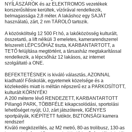
NYÍLÁSZÁRÓK és az ELEKTROMOS vezetékek
korszerűsítésre kerültek, vízórával rendelkezik,
belmagassága 2,8 méter. A lakáshoz egy SAJÁT
használatú, zárt, 2 nm TÁROLÓ tartozik.
A közösköltség 12 500 Ft hó, a lakóközösség kulturált,
összetartó, a lift nélküli 3 emeletes, kamerarendszerrel
felszerelt LÉPCSŐHÁZ tiszta, KARBANTARTOTT, a
TETŐ felújítása megtörtént, a társasház megtakarítással
rendelkezik, a lépcsőház 12 lakásos, az internet
szolgáltató a ONE.
BEFEKTETÉSNEK is kiváló választás, AZONNAL
kiadható! Főiskolák, egyetemek közelsége és a
közlekedés miatt is méltán népszerű ez a PARKOSÍTOTT,
kulturált KÖRNYÉK!
A 200 méterre lévő RENDEZETT, KARBANTARTOTT
Pillangó PARK, TÖBBFÉLE kikapcsolódási, sportolási
lehetőséget nyújt, ÚJ, zárt játszóterek, IGÉNYES
sportpályák, KIÉPÍTETT futókör, BIZTONSÁGI kamera
rendszer!
Kiváló megközelítés, az M2 metró, 80-as trolibusz, 130-as