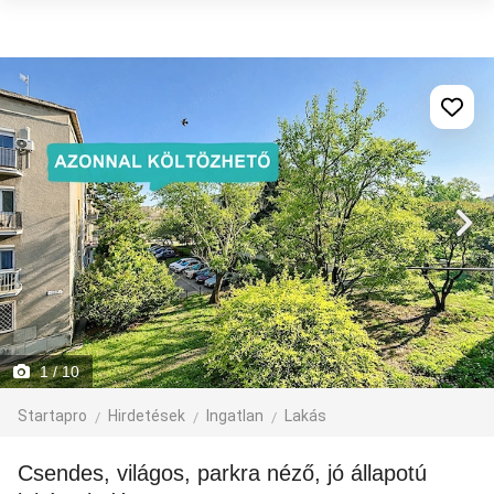
1
/ 10
Startapro
Hirdetések
Ingatlan
Lakás
Csendes, világos, parkra néző, jó állapotú