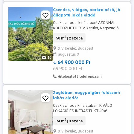
Csendes, világos, parkra néző, jó
állapotú lakás eladó
Csak az irodai kínálatban! AZONNAL
KÖLTÖZHETŐ! XIV. kerület, Nagyzugló
zöldövezeti részén ELADÓ egy kis
2
50 m
| 2 szoba
lakóközösségű házban, PARKOSÍTOTT
környezetben lévő EMELETI, NAPFÉNYES,
XIV. kerület, Budapest
TEHERMENTES, 2 nm LOGGIÁS LAKÁS,
augusztus 3
TÁROLÓVAL együtt! A II. emeleti ingatlan 2
10
különnyíló SZOBA, - 18,7 nm PARKRA és
64 900 000 Ft
9,6 nm utcára ...
69 900 000 Ft
Hitelesített telefonszám
Zuglóban, nagypolgári földszinti
lakás eladó!
Csak az iroda kínálatában! KIVÁLÓ
LOKÁCIÓ ÉS INFRASTUKTÚRA!
BEFEKTETÉS ESETÉN RÖVID IDŐN BELÜL
2
74 m
| 3 szoba
KIADHATÓ! XIV. kerületben a RÓNA
UTCÁBAN ELADÓ egy CSENDES BELSŐ
XIV. kerület, Budapest
KERTRE és UTCÁRA NÉZŐ,