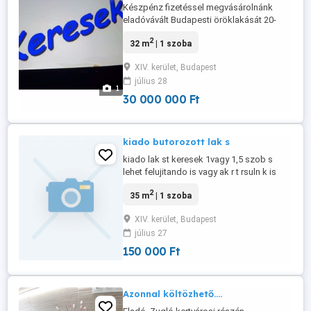
Készpénz fizetéssel megvásárolnánk
eladóvávált Budapesti öröklakását 20-
40nm körüli 1-1,5szobás érdekelne akár
2
32 m
| 1 szoba
felújítandó vagy felújitott is.
XIV. kerület, Budapest
július 28
1
30 000 000 Ft
kiado butorozott lak s
kiado lak st keresek 1vagy 1,5 szob s
lehet felujitando is vagy ak r t rsuln k is
lehet fiu vagy l ny lako l nyeg hogy
2
35 m
| 1 szoba
mindenkinek kőnnyebb legyen a kifizet s s
tőbb maradjon mindenkinek . Magamrol
XIV. kerület, Budapest
alacart szak cs dolgozom heti 4-5 nap 12
július 27
or ban nincs semmi k ros szenved lyem jo
szitu lt humoros sr ...
150 000 Ft
Azonnal költözhető....