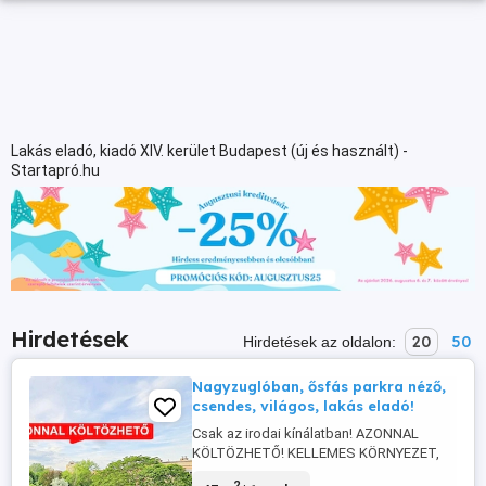
Lakás eladó, kiadó XIV. kerület Budapest (új és használt) -
Startapró.hu
Hirdetések
20
50
Hirdetések az oldalon:
Nagyzuglóban, ősfás parkra néző,
csendes, világos, lakás eladó!
Csak az irodai kínálatban! AZONNAL
KÖLTÖZHETŐ! KELLEMES KÖRNYEZET,
IGÉNYES OTTHON! XIV. kerület,
2