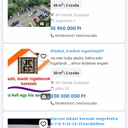
ZUGLÓBAN KEDVEZŐ ÁRON Ár: 55,9 millió
2
46 m
| 2 szoba
Ft Budapest XIV. kerületében, Zugló
kedvelt részén, a Zsálya utcában eladó
XIV. kerület, Budapest
egy 46 m -es, két szobás panellakás. A
augusztus 2
liftes társasház 7. emeletén található
10
ingatlan jó elrendezésű, világos,
55 900 000 Ft
panorámás ...
Hitelesített telefonszám
Eladná, kiadná ingatlanját?
Ha nem tudja eladni, bérbe adni
ingatlanát..., akkor érdemes engem
megkeresnie. Röviden: 30 év szakmai
2
50 m
| 2 szoba
tapasztalat. A legolcsóbb, és az egyik
legjobb. Több mint 800 sikeres
XIV. kerület, Budapest
tranzakció. Több mint 3000 elégedett
július 29
ügyfél. Korrekt szakmai munka. A legjobb
tanítványaim Angliában, Németországban,
200 000 000 Ft
1
Olaszországban ...
Hitelesített telefonszám
Garzon lakást keresek megvételre
6-7-8-9-13-14-15.kerületben.