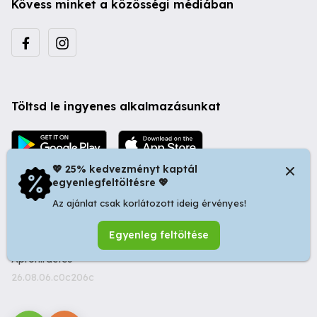
Kövess minket a közösségi médiában
Töltsd le ingyenes alkalmazásunkat
💖 25% kedvezményt kaptál
egyenlegfeltöltésre 💖
Az ajánlat csak korlátozott ideig érvényes!
© 2026 Startapró S.R.L. | Bulevardul Dacia nr 34, Oradea
Egyenleg feltöltése
410346, Romania | Tax ID: RO44483373 -
Ingyenes
Apróhirdetés
26.08.06.c0c206c