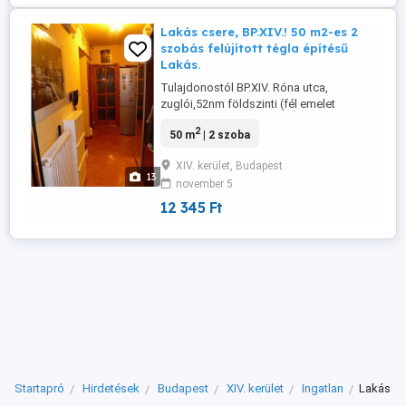
Lakás csere, BP.XIV.! 50 m2-es 2
szobás felújított tégla építésű
Lakás.
Tulajdonostól BP.XIV. Róna utca,
zuglói,52nm földszinti (fél emelet
),kertkapcsolatos, garázsos, tárolós,
2
50 m
| 2 szoba
teljesen felújított öröklakás! Csak Bp-i
csere érdekel nagyobbra! PL: sorház,
XIV. kerület, Budapest
házrész, ház, lakás, stb...! Jó állapotú,
13
november 5
kertvárosi, kertkapcsolatos, két bejárattal
rendelkező, 52nm tégla lakás. ...
12 345 Ft
Startapró
Hirdetések
Budapest
XIV. kerület
Ingatlan
Lakás