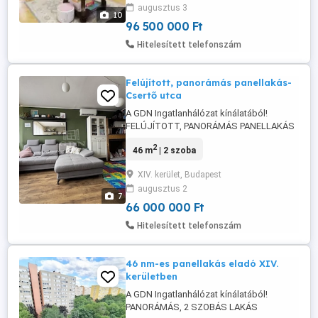
augusztus 3
TEHERMENTES, 2 + 1 SZOBÁS KLÍMÁS,
10
PINCE tárolóval rendelkező LAKÁS! A 74
96 500 000 Ft
nm ingatlan, 21 nm NAPPALI, 2
Hitelesített telefonszám
HÁLÓSZOBA, - ...
Felújított, panorámás panellakás-
Csertő utca
A GDN Ingatlanhálózat kínálatából!
FELÚJÍTOTT, PANORÁMÁS PANELLAKÁS
ZUGLÓ KEDVELT RÉSZÉN CSERTŐ UTCA
2
46 m
| 2 szoba
Ár: 66.000.000 Ft Budapest XIV.
kerületének kedvelt, zöldövezeti részén,
XIV. kerület, Budapest
Alsórákoson eladó egy 46 m -es, 1 + 1
augusztus 2
félszobás, teljes körűen felújított
7
panellakás. A 10. emeleti, liftes lakás
66 000 000 Ft
világos, ...
Hitelesített telefonszám
46 nm-es panellakás eladó XIV.
kerületben
A GDN Ingatlanhálózat kínálatából!
PANORÁMÁS, 2 SZOBÁS LAKÁS