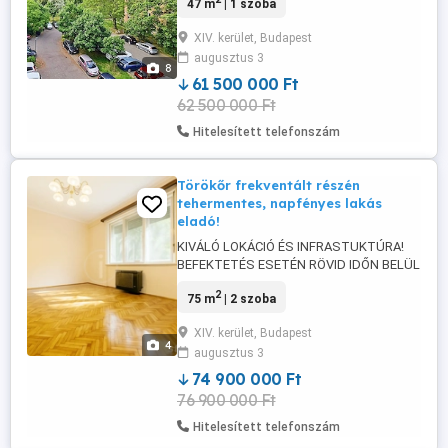
47 m
| 1 szoba
Nagyzugló ZÖLDÖVEZETI részén ELADÓ
egy kiváló lakóközösségű házban,
XIV. kerület, Budapest
PARKOSÍTOTT környezetben lévő
augusztus 3
EMELETI, NAPFÉNYES, TEHERMENTES, 4
8
nm LOGGIÁS, KLÍMÁS LAKÁS
61 500 000 Ft
TÁROLÓVAL együtt! A III. emeleti ingatlan
62 500 000 Ft
1+1 ...
Hitelesített telefonszám
Törökőr frekventált részén
tehermentes, napfényes lakás
eladó!
KIVÁLÓ LOKÁCIÓ ÉS INFRASTUKTÚRA!
BEFEKTETÉS ESETÉN RÖVID IDŐN BELÜL
KIADHATÓ! XIV. kerületben TÖRÖKŐR
2
75 m
| 2 szoba
frekventált részén az EGRESSY ÚT
KÖZELÉBEN ELADÓ, egy BELSŐ KERTRE
XIV. kerület, Budapest
NÉZŐ, VILÁGOS, TEHERMENTES,
4
augusztus 3
AZONNAL KÖLTÖZHETŐ, 2 + 1 FÉLSZOBA
+ HALL kialakítású, PINCE tárolóval
74 900 000 Ft
rendelkező LAKÁS! A 75 nm ingatlan, ...
76 900 000 Ft
Hitelesített telefonszám