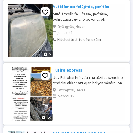
Autólámpa felújítás, javítás
Autólámpák felújítása-, javítása-,
polírozása-, uv álló bevonat ok
applikálása egy helyen, rövid határidővel.
Gyöngyös, Heves
június 21
Hitelesített telefonszám
5
Tűzifa express
Üdv Petrohai Krisztián ha tűzifát szeretne
rendelni akkor azt ojan helyen vásároljon
aki teljesíteni tudja a mennyiséget és a
Gyöngyös, Heves
minőséget gondolom hogy ön is
október 12
tudomást szerzett arról hogy rengeteg be
csapás folyik üzlet szerűen fa
kereskedésben ne engedje meg ha ijent
észlel kérjük értesítse segély hívő ...
10