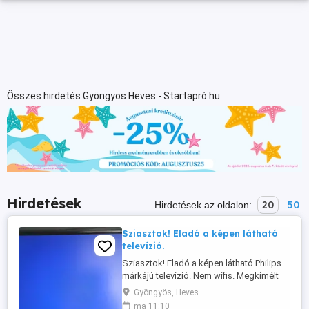
Összes hirdetés Gyöngyös Heves - Startapró.hu
Hirdetések
20
50
Hirdetések az oldalon:
Sziasztok! Eladó a képen látható
televízió.
Sziasztok! Eladó a képen látható Philips
márkájú televízió. Nem wifis. Megkímélt
állapotú. Csak személyes átvétellel!
Gyöngyös, Heves
Természetesen működik
ma 11:10