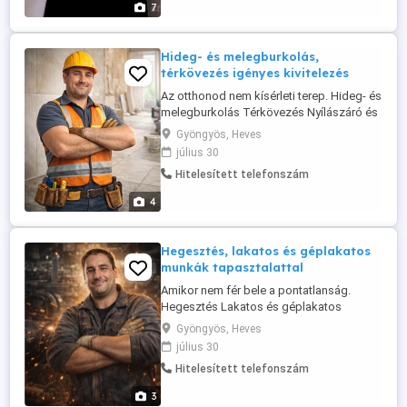
7
Hideg- és melegburkolás,
térkövezés igényes kivitelezés
Az otthonod nem kísérleti terep. Hideg- és
melegburkolás Térkövezés Nyílászáró és
árnyékolástechnika szerelés Nem
Gyöngyös, Heves
kapkodok, nem ígérek lehetetlent. A
július 30
célom az, hogy évekkel később is
Hitelesített telefonszám
elégedetten nézz rá a munkára. Amit
kapsz: korrekt felmérés őszinte
4
tájékoztatás igényes, tartós kivitelezés
Nem ...
Hegesztés, lakatos és géplakatos
munkák tapasztalattal
Amikor nem fér bele a pontatlanság.
Hegesztés Lakatos és géplakatos
munkák Ipari javítások, szerelések Nem
Gyöngyös, Heves
futószalagon dolgozom, hanem
július 30
átgondolt, pontos kivitelezéssel. Amit
Hitelesített telefonszám
kínálok: több éves szakmai tapasztalat
saját felszerelés megbízható
3
munkavégzés betartott határidők Ha nem