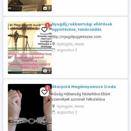
- rendelkezik. Ha betegség vagy baleset
miatt nem tudja munkáját ellátni,
2
mihamarabb gondoskodjon új
élethelyzetének megoldásán, kérje
megmaradt ...
Nyugdíj,rokkantsági ellátások
1
ügyintézése, tanácsadás
http://nyugdijugyintezes.com
Gyöngyös, Heves
augusztus 2
1
Skorpió4 Magánnyomozó Iroda
2
Hűség Hűtlenség felderítése Eltűnt
személyek azonnali felkutatása
Bűncselekmény felderítése, elkövető(k)
Gyöngyös, Heves
lebuktatása Peres eljárásokban döntő
augusztus 2
bizonyítékok begyűjtése
Információszerzés, Környezettanulmány
Adatgyűjtés, Tanú kutatás