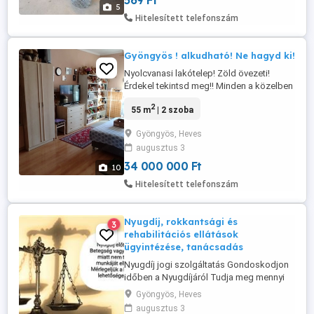
569 Ft
(NATO háló), betonoszlop (trapéz és
5
szögletes oszlop), kerítés háló,
Hitelesített telefonszám
feszítőhuzal, kerítésdrót, vadkerítés,
fonott drót, pengés ...
Gyöngyös ! alkudható! Ne hagyd ki!
Nyolcvanasi lakótelep! Zöld övezeti!
Érdekel tekintsd meg!! Minden a közelben
! Infrastruktúra hiánytalan!!!
2
55 m
| 2 szoba
Gyöngyös, Heves
augusztus 3
34 000 000 Ft
10
Hitelesített telefonszám
Nyugdíj, rokkantsági és
3
rehabilitációs ellátások
ügyintézése, tanácsadás
Nyugdíj jogi szolgáltatás Gondoskodjon
időben a Nyugdíjáról Tudja meg mennyi
szolgálati idővel - Nők esetében a
Gyöngyös, Heves
negyven évhez mennyi jogosultsági idővel
augusztus 3