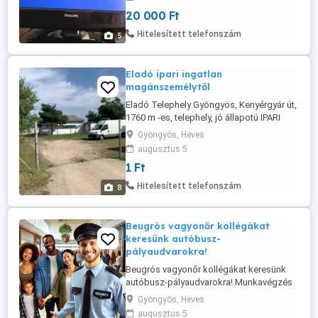
20 000 Ft
Hitelesített telefonszám
5
Eladó ipari ingatlan
magánszemélytől
Eladó Telephely Gyöngyös, Kenyérgyár út,
1760 m -es, telephely, jó állapotú IPARI
PARK - M3 KÖZELÉBEN - 400 NM
Gyöngyös, Heves
FELÉPÍTMÉNY - AZONNAL BIRTOKBA
augusztus 5
VEHETŐ 5 percre az M3-as autópályától,
1 Ft
ipari parkban, eladásra kínálok egy 1760
nm-es telket. A telek 2 helyrajzi számon
Hitelesített telefonszám
8
szerepel. Az 1760 nm-es ingatlanon ...
Beugrós vagyonőr kollégákat
keresünk autóbusz-
pályaudvarokra!
Beugrós vagyonőr kollégákat keresünk
autóbusz-pályaudvarokra! Munkavégzés
helye: Gyöngyös autóbusz-állomás
Gyöngyös, Heves
Gyöngyös telephely Heves autóbusz-
augusztus 5