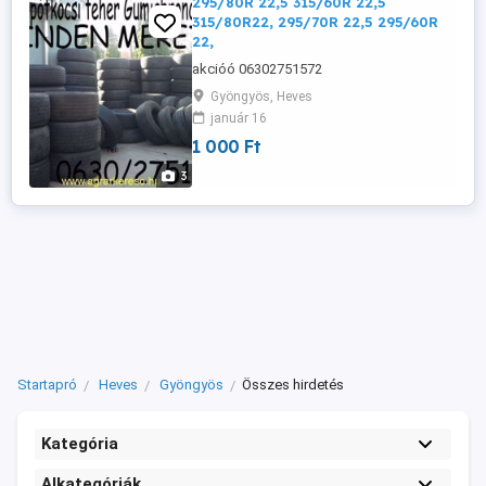
295/80R 22,5 315/60R 22,5
315/80R22, 295/70R 22,5 295/60R
22,
akcióó 06302751572
Gyöngyös, Heves
január 16
1 000 Ft
3
Startapró
Heves
Gyöngyös
Összes hirdetés
Kategória
Alkategóriák