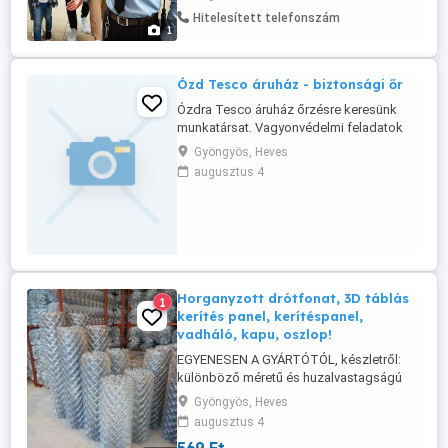
állomás Balassagyarmat autóbusz-
Hitelesített telefonszám
állomás Balassagyarmat telephely Hatvan
1
telephely Munkaidő: 2 műszak: 04:40
13:40 13:40 22:40 Elsősorban olyan
kollégák ...
Ózd Tesco áruház - biztonsági őr
Ózdra Tesco áruház őrzésre keresünk
munkatársat. Vagyonvédelmi feladatok
ellátásához fizikai munkára képes
Gyöngyös, Heves
megváltozott munkaképességű
augusztus 4
személyek jelentkezését is várjuk! Feladat:
- Gyöngyösi áruház őrzése - Tevékenység
90%-a ülőmunka - Monitor nézés - Alap
számítógép kezelés Amit kínálunk: - Nettó
...
Horganyzott drótfonat, 3D táblás
1
kerítés panel, kerítéspanel,
vadháló, kapu, oszlop!
EGYENESEN A GYÁRTÓTÓL, készletről:
különböző méretű és huzalvastagságú
horganyzott és műanyagos drótfonat,
Gyöngyös, Heves
vadháló, drótháló, tüskés huzal,
augusztus 4
szögesdrót, vezérdrót, pengés drót