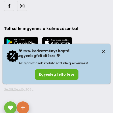
Töltsd le ingyenes alkalmazásunkat
💖 25% kedvezményt kaptál
egyenlegfeltöltésre 💖
Az ajánlat csak korlátozott ideig érvényes!
© 2026 Startapró S.R.L. | Bulevardul Dacia nr 34, Oradea
Egyenleg feltöltése
410346, Romania | Tax ID: RO44483373 -
Ingyenes
Apróhirdetés
26.08.06.c0c206c