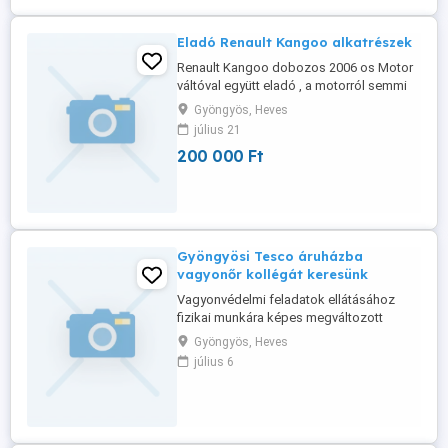
kifogást ...
Eladó Renault Kangoo alkatrészek
Renault Kangoo dobozos 2006 os Motor
váltóval együtt eladó , a motorról semmi
nincs leszedve porosztó .Magasnyomasu
Gyöngyös, Heves
. Mindennel együtt
július 21
200 000 Ft
Gyöngyösi Tesco áruházba
vagyonőr kollégát keresünk
Vagyonvédelmi feladatok ellátásához
fizikai munkára képes megváltozott
munkaképességű személyek
Gyöngyös, Heves
jelentkezését is várjuk! Feladatok: Alap
július 6
számítógép kezelés A terület őrzése és
felügyelete Monitorozás Elvárások:
Érvényes vagyonőri igazolvány,
tanúsítvány Magára és munkájára igényes
...