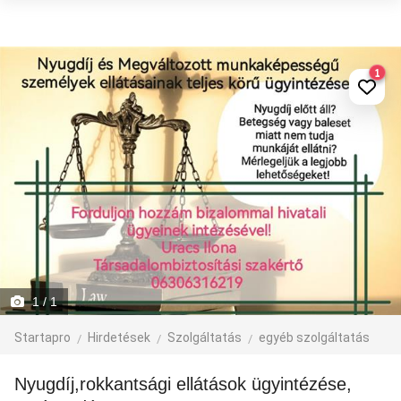
1
1
/ 1
Startapro
Hirdetések
Szolgáltatás
egyéb szolgáltatás
Nyugdíj,rokkantsági ellátások ügyintézése,