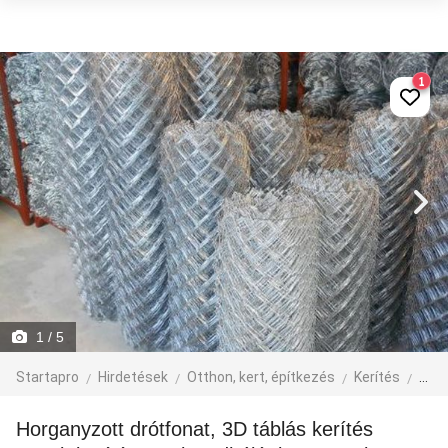
1
1
/ 5
Startapro
Hirdetések
Otthon, kert, építkezés
Kerítés
egyé
Horganyzott drótfonat, 3D táblás kerítés