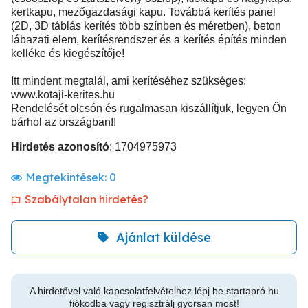
kertkapu, mezőgazdasági kapu. Továbbá kerítés panel
(2D, 3D táblás kerítés több színben és méretben), beton
lábazati elem, kerítésrendszer és a kerítés építés minden
kelléke és kiegészítője!
Itt mindent megtalál, ami kerítéséhez szükséges:
www.kotaji-kerites.hu
Rendelését olcsón és rugalmasan kiszállítjuk, legyen Ön
bárhol az országban!!
Hirdetés azonosító
: 1704975973
Megtekintések:
0
Szabálytalan hirdetés?
Ajánlat küldése
A hirdetővel való kapcsolatfelvételhez lépj be startapró.hu
fiókodba vagy regisztrálj gyorsan most!