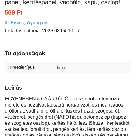
panel, kerítéspanel, vadháló, kapu, oszlop!
569
Ft
Heves
,
Gyöngyös
Feladás dátuma: 2026.08.04 10:17
Tulajdonságok
Hirdetés típus
kínál
Leírás
EGYENESEN A GYÁRTÓTÓL, készletről: különböző
méretű és huzalvastagságú horganyzott és műanyagos
drótfonat, vadháló, drótháló, tüskés huzal, szögesdrót,
vezérdrót, pengés drót (NATO háló), betonoszlop (trapéz
és szögletes oszlop), kerítés háló, feszítőhuzal, kerítésdrót,
vadkerítés, fonott drót, pengés kerítés, fém kerítés oszlop
(csőoszlop és zártszelvény oszlop), kiskapu és nagykapu,