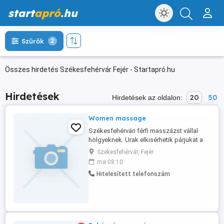
start
apró
.hu
Szűrők
2
Összes hirdetés Székesfehérvár Fejér - Startapró.hu
Hirdetések
20
50
Hirdetések az oldalon:
Women massage
Székesfehérvári férfi masszázst vállal
hölgyeknek. Urak elkisérhetik párjukat a
masszázsra.
Székesfehérvár, Fejér
ma 08:10
Hitelesített telefonszám