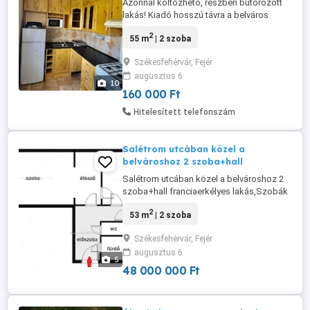
Azonnal költözhető, részben bútorozott
lakás! Kiadó hosszú távra a belváros
közelében, a Gáz utcában egy 55 m -es, jó
2
55 m
| 2 szoba
állapotú, 2 szoba + hallos erkélyes lakás.
Az ingatlan egy szigetelt, liftes társasház
Székesfehérvár, Fejér
4. emeletén található. A lakás napfényes,
augusztus 6
világos, részben bútorozott, távfűtéses, a
10
nyílászárók ...
160 000 Ft
Hitelesített telefonszám
Salétrom utcában közel a
belvároshoz 2 szoba+hall
Salétrom utcában közel a belvároshoz 2
szoba+hall franciaerkélyes lakás,Szobák
laminált parkettásak,konyha,fürdőszoba
2
53 m
| 2 szoba
wc járólapos.Előtérben beépített
szekrény.Közös tároló 3 személynek.Kelet
Székesfehérvár, Fejér
nyugat tájolású. Ablakcsere és külső
augusztus 6
szigetelés volt.Tiszta rendezett
5
lépcsőház. Tehermentes ingatlan. Az
48 000 000 Ft
infrastruktúra ...