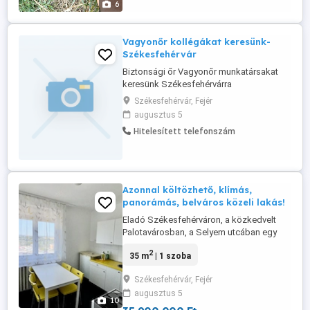
6
Vagyonőr kollégákat keresünk-
Székesfehérvár
Biztonsági őr Vagyonőr munkatársakat
keresünk Székesfehérvárra
Székesfehérvári építkezéseinkre
Székesfehérvár, Fejér
keresünk megbízható, önálló
augusztus 5
munkavégzésre képes vagyonőr
Hitelesített telefonszám
kollégákat hosszú távra. Választható
munkarendek: 24 48 órás beosztás
(folyamatos ügyelet) 12 órás állandó
nappali műszak Főbb feladatok: A ...
Azonnal költözhető, klímás,
panorámás, belváros közeli lakás!
Eladó Székesfehérváron, a közkedvelt
Palotavárosban, a Selyem utcában egy
karbantartott, liftes társasház 10.
2
35 m
| 1 szoba
emeletén található, 35 m -es, egy szobás,
nagy konyhás lakás. Az épület két lifttel
Székesfehérvár, Fejér
rendelkezik, melyek közül az egyik
augusztus 5
teherliftként szolgál, így a költözés és a
10
mindennapi használat is kényelmesebb.