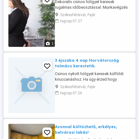
Dekoratív csinos hölgyet keresek
rugalmas időbeosztással. Munkavégzés
heti 2-3 órában. Papírok és főnöke
Székesfehérvár, Fejér
rendberakása. Heti v napi kifizetés
tegnap 07:27
megbeszélés szerint. Ha magadra
ismertél fényképes bemutatkozással
várom jelentkezésed.
1
3 éjszaka 4 nap Horvátország
tolmács kerestetik.
Csinos nyitott hölgyet keresek külföldi
kiruccanáshoz. Ha úgy érzed hogy
beválalós vagy és a pihenés mellet pénzt
Székesfehérvár, Fejér
is kereshetsz itt a helyed. Jelentkezési idő
tegnap 07:26
augusztus.16 Fényképese
jelentkezéseket elérhetőséggel ide várom.
Azonnal költözhető, erkélyes,
belvárosi lakás!