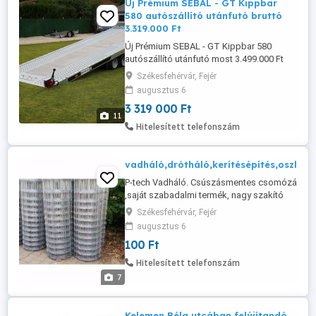
Új Prémium SEBAL - GT Kippbar
580 autószállító utánfutó bruttó
3.319.000 Ft
Új Prémium SEBAL - GT Kippbar 580
autószállító utánfutó most 3.499.000 Ft
helyett bruttó 3.319.000 Ft Kettő az
Székesfehérvár, Fejér
egyben! - Gép- és autószállító utánfutó!
augusztus 6
Gyártó: Martz Garancia: 3 év Össztömeg:
3 319 000 Ft
3500 kg Saját súly: 953 kg Teherbírás:
11
2.547 kg Plató mérete: 570 x 209 cm A 3,5
Hitelesített telefonszám
tonnás prémium autószállító ...
vadháló,drótháló,kerítésépítés,oszlop
P-tech Vadháló. Csúszásmentes csomózás
,saját szabadalmi termék, nagy szakító
szilárdságú huzalok, 5 akár 6 méter oszlop
Székesfehérvár, Fejér
távolság esetén is feszes kerítés építhető ! A
augusztus 6
P-tech Vadhálót ne tévesszék össze a
100 Ft
hagyományos lágy huzalos Vadhálókkal! Ár
érték arányban a legjobb választás! A képek
Hitelesített telefonszám
között megtalálja ...
7
Kelemen Béla utcában felújítandó