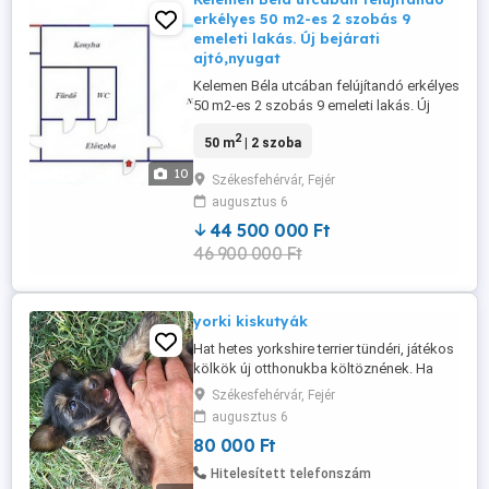
erkélyes 50 m2-es 2 szobás 9
emeleti lakás. Új bejárati
ajtó,nyugat
Kelemen Béla utcában felújítandó erkélyes
50 m2-es 2 szobás 9 emeleti lakás. Új
bejárati ajtó,nyugati tájolású,tehermentes
2
50 m
| 2 szoba
gyorsan költőzhető üres állapotú lakás.
Műanyagablakos, panoráma a horgász
10
Székesfehérvár, Fejér
tavakra és a Vértesre. Építés éve:1986
augusztus 6
Parkolás ingyenes, panelprogram
megvolt, közös költség 7500 hó Irányár
44 500 000 Ft
Az ...
46 900 000 Ft
yorki kiskutyák
Hat hetes yorkshire terrier tündéri, játékos
kölkök új otthonukba költöznének. Ha
régóta vágytál egy hűséges, szeretnivaló
Székesfehérvár, Fejér
kis társra, most itt a lehetőség!1fiú és
augusztus 6
1lány 80.000ft db Érdeklődni:
80 000 Ft
Székesfehérvár
Hitelesített telefonszám