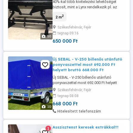
40%-kal több kivitelezési lehetőséget
biztosít, mint a Lynx rendelkezik pl. az
eddig elérhetetlen opcióval - a kés teljes
2
2 m
méretre való beállításával. A gépnél a
legmodernebb technológiát használtuk -
Székesfehérvár, Fejér
a mozgó elemeket önkenő sárgaréz
tegnap 09:16
elemeken helyeztük el. Gép Két
10
Helyszínen Dolgozó Kezelő Vagy
650 000 Ft
Szakmunkákat ...
Új SEBAL - V-250 billenős utánfutó
ponyvaszettel most 692.000 Ft
helyett bruttó 668.000 Ft
Új SEBAL - V-250 billenős utánfutó
ponyvaszettel most 692.000 Ft helyett
bruttó 668.000 Ft Garancia: 3 év KIVITEL: 1
Székesfehérvár, Fejér
TENGELYES, BILLENŐS ÖSSZTÖMEG: 750
tegnap 08:08
KG ÖNSÚLY: 184 KG TEHERBÍRÁS: 566 KG
668 000 Ft
MÉRET: 250 X 135 X 37 CM (FÉM
10
OLDALFALAS) NYITHATÓ HOMLOKFAL ÉS
Hitelesített telefonszám
HÁTFAL Ponyva szett (HASZNOS
BELMAGASSÁG: 155 cm) SEBAL ...
Asszisztenst keresek extrákkal!!!
1