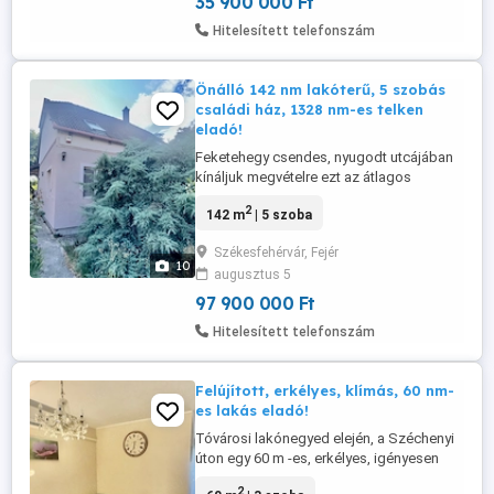
35 900 000 Ft
Az ...
Hitelesített telefonszám
Önálló 142 nm lakóterű, 5 szobás
családi ház, 1328 nm-es telken
eladó!
Feketehegy csendes, nyugodt utcájában
kínáljuk megvételre ezt az átlagos
állapotú, önálló tetőtér-beépítéses családi
2
142 m
| 5 szoba
házat, amely kiváló elosztásával, tágas
tereivel és rendezett környezetével igazi
Székesfehérvár, Fejér
otthont teremthet új tulajdonosának. Ez az
10
augusztus 5
ingatlan nem csupán egy ház, hanem egy
olyan élettér, ahol ...
97 900 000 Ft
Hitelesített telefonszám
Felújított, erkélyes, klímás, 60 nm-
es lakás eladó!
Tóvárosi lakónegyed elején, a Széchenyi
úton egy 60 m -es, erkélyes, igényesen
felújított panellakást kínálunk megvételre
2