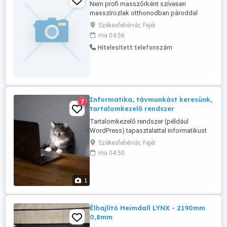
Nem profi masszőrként szívesen
masszírozlak otthonodban pároddal
együtt is akár. Ötvenes vékony férfiként,
Székesfehérvár, Fejér
napközben. Kor nem számít. Írj egy
ma 04:56
üzenetet és amint tudok válaszolok.
Hitelesített telefonszám
Informatika, távmunkást keresünk,
7
tartalomkezelő rendszer
Tartalomkezelő rendszer (például
WordPress) tapasztalattal informatikust
keresünk távmunkában, alkalmi vagy
Székesfehérvár, Fejér
részmunkaidőben, hosszú távra. Elvárás:
ma 04:50
tervezett, dokumentált munka, egzakt,
világos és gyors kommunikáció,
kiszámíthatóság. Pénz: alkuképes, az
1
ismereteitől és a munkájától függ.
Kifizetés: projekt(szakasz) ...
Élhajlító Heimdall LYNX - 2190mm
0,8mm