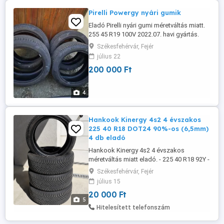
Pirelli Powergy nyári gumik
Eladó Pirelli nyári gumi méretváltás miatt.
255 45 R19 100V 2022.07. havi gyártás.
Megtekinthető hétvégén. Ára:50000.- Ft
Székesfehérvár, Fejér
db.
július 22
200 000 Ft
4
Hankook Kinergy 4s2 4 évszakos
225 40 R18 DOT24 90%-os (6,5mm)
4 db eladó
Hankook Kinergy 4s2 4 évszakos
méretváltás miatt eladó. - 225 40 R18 92Y -
peremvédős - 3 hegycsúcs jelölés (teljes
Székesfehérvár, Fejér
értékű téli) - 90%-os futófelület 6,5 mm -
július 15
sérülés, javítás, defektmentes - DOT24
20 000 Ft
4db - 80.000 Ft Érdeklődni privát
5
üzenetben
Hitelesített telefonszám