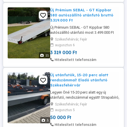
BELMAGASSÁG: 155 cm) SEBAL ...
Új Prémium SEBAL - GT Kippbar
580 autószállító utánfutó bruttó
3.319.000 Ft
Új Prémium SEBAL - GT Kippbar 580
autószállító utánfutó most 3.499.000 Ft
helyett bruttó 3.319.000 Ft Kettő az
Székesfehérvár, Fejér
egyben! - Gép- és autószállító utánfutó!
augusztus 6
Gyártó: Martz Garancia: 3 év Össztömeg:
3 319 000 Ft
3500 kg Saját súly: 953 kg Teherbírás:
11
2.547 kg Plató mérete: 570 x 209 cm A 3,5
Hitelesített telefonszám
tonnás prémium autószállító ...
Új utánfutók, 15-20 perc alatt
rendszámmal! Eladó utánfutó
Székesfehérvár
Legyen Öné 15-20 perc alatt egy új
utánfutó, rendszámmal együtt! Strapabíró,
hegesztett, laprugós, magyar gyártmány
Székesfehérvár, Fejér
az erő és tartósság garanciájával! Ne
augusztus 5
elégedjen meg a vékony, horganyzott
50 000 Ft
lemezből előre gyártott utánfutókkal,
5
válasszon minőséget és
Hitelesített telefonszám