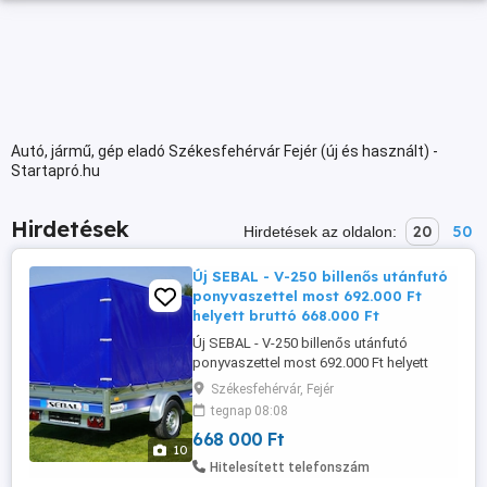
Autó, jármű, gép eladó Székesfehérvár Fejér (új és használt) -
Startapró.hu
Hirdetések
20
50
Hirdetések az oldalon:
Új SEBAL - V-250 billenős utánfutó
ponyvaszettel most 692.000 Ft
helyett bruttó 668.000 Ft
Új SEBAL - V-250 billenős utánfutó
ponyvaszettel most 692.000 Ft helyett
bruttó 668.000 Ft Garancia: 3 év KIVITEL: 1
Székesfehérvár, Fejér
TENGELYES, BILLENŐS ÖSSZTÖMEG: 750
tegnap 08:08
KG ÖNSÚLY: 184 KG TEHERBÍRÁS: 566 KG
668 000 Ft
MÉRET: 250 X 135 X 37 CM (FÉM
10
OLDALFALAS) NYITHATÓ HOMLOKFAL ÉS
Hitelesített telefonszám
HÁTFAL Ponyva szett (HASZNOS