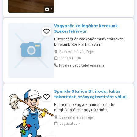
világos és gyors kommunikáció,
kiszámíthatóság. Pénz: alkuképes, az
1
ismereteitől és a munkájától függ.
Kifizetés: projekt(szakasz) ...
Vagyonőr kollégákat keresünk-
Székesfehérvár
Biztonsági őr Vagyonőr munkatársakat
keresünk Székesfehérvárra
Székesfehérvári építkezéseinkre
Székesfehérvár, Fejér
keresünk megbízható, önálló
tegnap 11:06
munkavégzésre képes vagyonőr
Hitelesített telefonszám
kollégákat hosszú távra. Választható
munkarendek: 24 48 órás beosztás
(folyamatos ügyelet) 12 órás állandó
nappali műszak Főbb feladatok: A ...
Sparkle Station Bt. iroda, lakás
takarítást, szőnyegtisztítást vállal.
Bár nem nő vagyok hanem férfi de
megbízható és nagy takarítási
tapasztalattal rendelkezem. Régóta állami
Székesfehérvár, Fejér
intézményekben, irodaházakban
augusztus 4
takarítok. Emelt szintű erkölcsi
bizonyítvánnyal rendelkezem. Káros