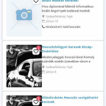
állást munkát keresek!
Friss diplomával Mérnök Informatikus
kiváló Angol nyelv tudással munkát
keresek a végzettségemhez megfelelőt!
Székesfehérvár, Fejér
Minden megoldás érdekel
június 10
Székesfehérváron!
Hitelesített telefonszám
Masszőzhölgyet keresek Közép-
1
Duántúlon
Alkalmi jeleggel, hosszú távra! Komoly
szándék esetén üzenetben várom a
jelentkezésed!
Székesfehérvár, Fejér
június 8
1
Álláshirdetés Masszőz szolgáltatót
2
keresek