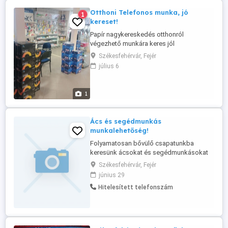
Otthoni Telefonos munka, jó
1
kereset!
Papír nagykereskedés otthonról
végezhető munkára keres jól
kommunikáló személyt, személyeket. A
Székesfehérvár, Fejér
cég 25 éve van jelen a magyarországi
július 6
piacon. Esetleg nyugdíjas is lehet.
Elvárás,a precíz munkavégzés és a jó
kommunikáció készség. Jelentkezni az
1
címen lehetséges.
Ács és segédmunkás
munkalehetőség!
Folyamatosan bővülő csapatunkba
keresünk ácsokat és segédmunkásokat
építőipari munkákhoz. Amit kínálunk:
Székesfehérvár, Fejér
versenyképes, pontosan fizetett bérezés
június 29
hosszú távú, stabil munkalehetőség
Hitelesített telefonszám
barátságos, összetartó csapat változatos
projektek Elvárások: szakmai tapasztalat
előnyt jelent (ács munkakörben) ...