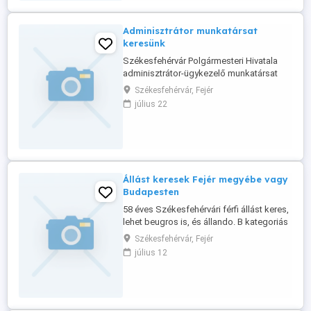
Adminisztrátor munkatársat
keresünk
Székesfehérvár Polgármesteri Hivatala
adminisztrátor-ügykezelő munkatársat
keres. Elvárások -magyar állampolgárság,
Székesfehérvár, Fejér
büntetlen előélet, cselekvőképesség, ne
július 22
álljon a foglalkozás gyakorlásától eltiltás
alatt, - érettségi, felhasználói szintű
számítógépes ismeretek (MS Office).
Alkalmazás a közszolgálati ...
Állást keresek Fejér megyébe vagy
Budapesten
58 éves Székesfehérvári férfi állást keres,
lehet beugros is, és állando. B kategoriás
jogositvány 41 éves vezetéssel, eddig
Székesfehérvár, Fejér
butor festészettel folalkoztam,
július 12
szoropisztolyal valo felhordással. Érdekel
bármi munka állando és alkalmi is! Tel 06
70 651 8622