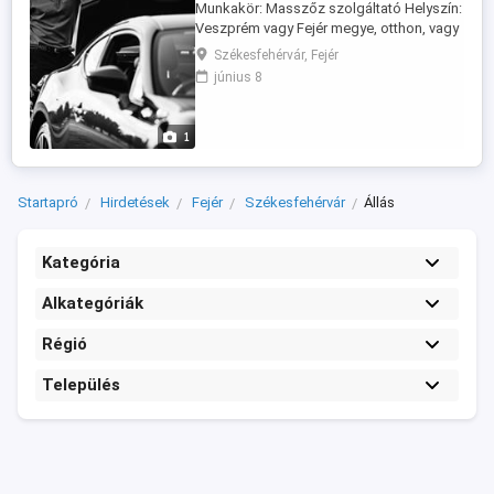
Munkakör: Masszőz szolgáltató Helyszín:
Veszprém vagy Fejér megye, otthon, vagy
bérelt szalonban Feladatok: Havonta
Székesfehérvár, Fejér
néhány alkalommal végzett teljes
június 8
testmasszázs. A masszázs célja a
relaxáció és a feltöltődés biztosítása.
Elvárások: Tapasztalat a masszázs
1
területén Tisztességes és professzionális
...
Startapró
Hirdetések
Fejér
Székesfehérvár
Állás
Kategória
Alkategóriák
Régió
Település