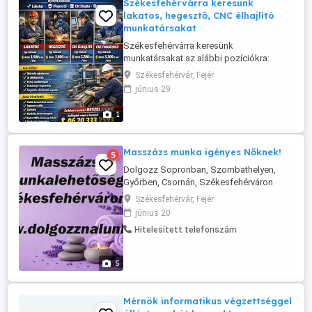
Székesfehérvárra keresünk
lakatos, hegesztő, CNC élhajlító
munkatársakat
Székesfehérvárra keresünk
munkatársakat az alábbi pozíciókra:
lakatos, hegesztő, CNC élhajlító
Székesfehérvár, Fejér
lakatosnak: egy műszak nettó 3 200 Ft-tól
június 29
óra (tapasztalattól függően magasabb
bérezés) hegesztőnek: egy műszak nettó
1
3 200 Ft-tól óra (tapasztalattól függően
magasabb bérezés) élhajlítónak: három
műszak nettó ...
Masszázs munka igényes Nőknek!
5
Dolgozz Sopronban, Szombathelyen,
Győrben, Csornán, Székesfehérváron
vagy Érden, városonként is váltva, ha
Székesfehérvár, Fejér
szereted a változatosságot! Mi egy 20 éve
június 20
működő, stabil hátterű, igényes masszázs
Hitelesített telefonszám
szalonhálózat vagyunk, ahol minden adott
ahhoz, hogy nyugodt környezetben,
biztonságosan és jól keresve
5
dolgozhass. 50% ...
Mérnök informatikus végzettséggel