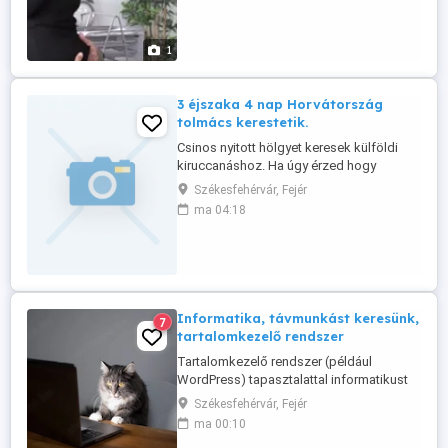
ismertél fényképes bemutatkozással
várom jelentkezésed.
1
3 éjszaka 4 nap Horvátország
tolmács kerestetik.
Csinos nyitott hölgyet keresek külföldi
kiruccanáshoz. Ha úgy érzed hogy
beválalós vagy és a pihenés mellet pénzt
Székesfehérvár, Fejér
is kereshetsz itt a helyed. Jelentkezési idő
ma 04:18
augusztus.16 Fényképese
jelentkezéseket elérhetőséggel ide várom.
Informatika, távmunkást keresünk,
7
tartalomkezelő rendszer
Tartalomkezelő rendszer (például
WordPress) tapasztalattal informatikust
keresünk távmunkában, alkalmi vagy
Székesfehérvár, Fejér
részmunkaidőben, hosszú távra. Elvárás:
ma 00:10
tervezett, dokumentált munka, egzakt,