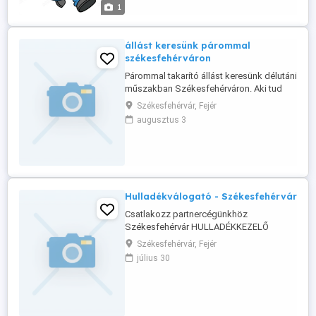
szenvedélyem nincs. Amennyiben adna
1
nekem egy esélyt kérem keressen itt: vagy
itt:
állást keresünk párommal
székesfehérváron
Párommal takarító állást keresünk délutáni
műszakban Székesfehérváron. Aki tud
segíteni írjon e-mailt.
Székesfehérvár, Fejér
augusztus 3
Hulladékválogató - Székesfehérvár
Csatlakozz partnercégünkhöz
Székesfehérvár HULLADÉKKEZELŐ
pozícióba! Partnerünk
Székesfehérvár, Fejér
hulladékfeldolgozással és -kezeléssel
július 30
foglalkozik, és új munkatársakat keres
hulladékválogató és kezelő csapatába.
Milyen feladatok várnak a leendő
kollégára? - Hulladékok kézi válogatása
szalag mellett - Újrahasznosítható ...