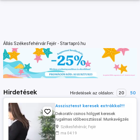
Állás Székesfehérvár Fejér - Startapró.hu
Hirdetések
20
50
Hirdetések az oldalon:
Asszisztenst keresek extrákkal!!!
Dekoratív csinos hölgyet keresek
rugalmas időbeosztással. Munkavégzés
heti 2-3 órában. Papírok és főnöke
Székesfehérvár, Fejér
rendberakása. Heti v napi kifizetés
ma 04:19
megbeszélés szerint. Ha magadra