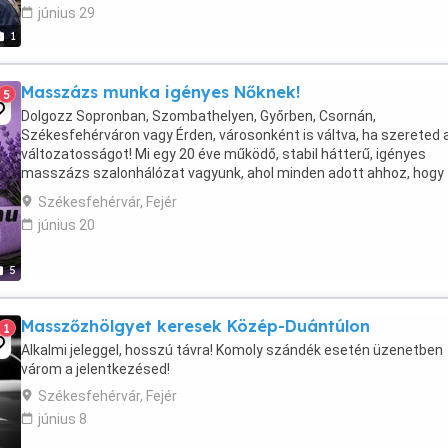
június 29
1
Masszázs munka igényes Nőknek!
5
Dolgozz Sopronban, Szombathelyen, Győrben, Csornán,
Székesfehérváron vagy Érden, városonként is váltva, ha szereted 
változatosságot! Mi egy 20 éve működő, stabil hátterű, igényes
masszázs szalonhálózat vagyunk, ahol minden adott ahhoz, hogy
nyugodt környezetben, biztonságosan és jól keresve dolgozhass.
Székesfehérvár, Fejér
...
június 20
5
Masszőzhölgyet keresek Közép-Duántúlon
1
Alkalmi jeleggel, hosszú távra! Komoly szándék esetén üzenetben
várom a jelentkezésed!
Székesfehérvár, Fejér
június 8