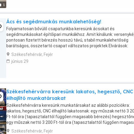
1
Ács és segédmunkás munkalehetőség!
Folyamatosan bővülő csapatunkba keresünk ácsokat és
segédmunkásokat építőipari munkákhoz. Amit kínálunk: versenyké
pontosan fizetett bérezés hosszú távú, stabil munkalehetőség
barátságos, összetartó csapat változatos projektek Elvárások:
szakmai tapasztalat előnyt jelent (ács munkakörben) ...
Székesfehérvár, Fejér
június 29
Székesfehérvárra keresünk lakatos, hegesztő, CNC
élhajlító munkatársakat
Székesfehérvárra keresünk munkatársakat az alábbi pozíciókra:
lakatos, hegesztő, CNC élhajlító lakatosnak: egy műszak nettó 3 2
Ft-tól óra (tapasztalattól függően magasabb bérezés) hegesztőn
egy műszak nettó 3 200 Ft-tól óra (tapasztalattól függően maga
bérezés) élhajlítónak: három műszak nettó ...
Székesfehérvár, Fejér