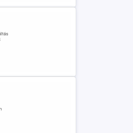
iltás
S
n