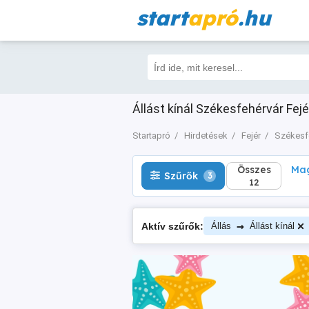
start
apró
.hu
Összes
Magá
Szűrők
3
12
Állást kínál Székesfehérvár Fejé
Startapró
Hirdetések
Fejér
Székesf
Összes
Mag
Szűrők
3
12
→
Aktív szűrők:
Állás
Állást kínál