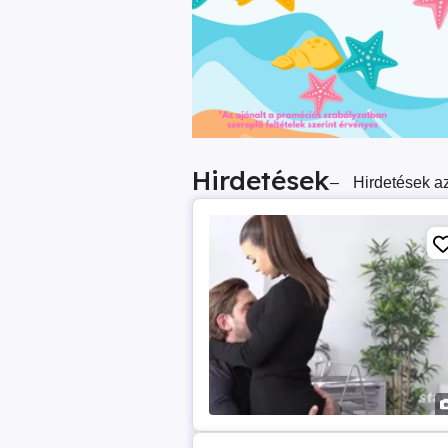
Hirdetések
–
Hirdetések az