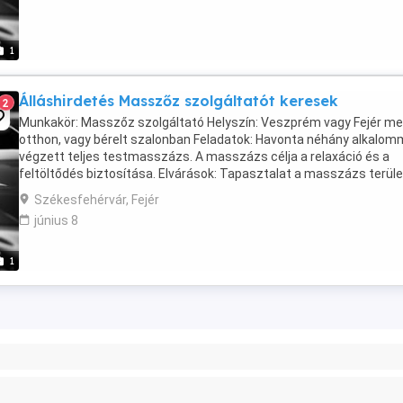
1
Álláshirdetés Masszőz szolgáltatót keresek
2
Munkakör: Masszőz szolgáltató Helyszín: Veszprém vagy Fejér me
otthon, vagy bérelt szalonban Feladatok: Havonta néhány alkalom
végzett teljes testmasszázs. A masszázs célja a relaxáció és a
feltöltődés biztosítása. Elvárások: Tapasztalat a masszázs terül
Tisztességes és professzionális ...
Székesfehérvár, Fejér
június 8
1