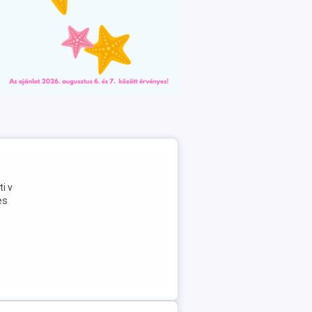
i v
es