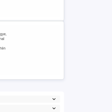
gye,
mal
etén