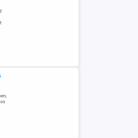
d
t
ő
ben,
gos