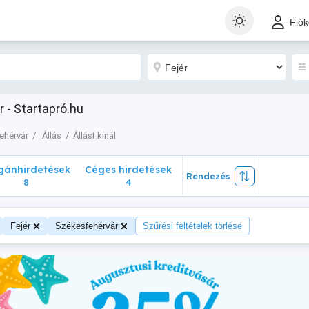
nhirdetések
Céges hirdetések
Rendezés
Fió
8
4
r - Startapró.hu
ehérvár
Állás
Állást kínál
ánhirdetések
Céges hirdetések
Rendezés
8
4
Fejér
Székesfehérvár
Szűrési feltételek törlése