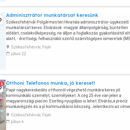
Adminisztrátor munkatársat keresünk
Székesfehérvár Polgármesteri Hivatala adminisztrátor-ügykezelő
munkatársat keres. Elvárások -magyar állampolgárság, büntetlen
előélet, cselekvőképesség, ne álljon a foglalkozás gyakorlásától elt
alatt, - érettségi, felhasználói szintű számítógépes ismeretek (M
Office). Alkalmazás a közszolgálati ...
Székesfehérvár, Fejér
július 22
Otthoni Telefonos munka, jó kereset!
1
Papír nagykereskedés otthonról végezhető munkára keres jól
kommunikáló személyt, személyeket. A cég 25 éve van jelen a
magyarországi piacon. Esetleg nyugdíjas is lehet. Elvárás,a precíz
munkavégzés és a jó kommunikáció készség. Jelentkezni az címe
lehetséges.
Székesfehérvár, Fejér
július 6