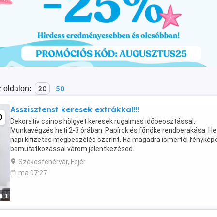
 oldalon:
20
50
Asszisztenst keresek extrákkal!!!
Dekoratív csinos hölgyet keresek rugalmas időbeosztással.
Munkavégzés heti 2-3 órában. Papírok és főnöke rendberakása. Het
napi kifizetés megbeszélés szerint. Ha magadra ismertél fénykép
bemutatkozással várom jelentkezésed.
Székesfehérvár, Fejér
ma 07:27
1