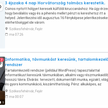
3 éjszaka 4 nap Horvátország tolmács kerestetik.
Csinos nyitott hölgyet keresek külföldi kiruccanáshoz. Ha úgy érze
hogy beválalós vagy és a pihenés mellet pénzt is kereshetsz itt a
helyed. Jelentkezési idő augusztus.16 Fényképese jelentkezéseke
elérhetőséggel ide várom.
Székesfehérvár, Fejér
ma 07:26
Informatika, távmunkást keresünk, tartalomkezel
7
rendszer
Tartalomkezelő rendszer (például WordPress) tapasztalattal
informatikust keresünk távmunkában, alkalmi vagy részmunkaidő
hosszú távra. Elvárás: tervezett, dokumentált munka, egzakt, vilá
és gyors kommunikáció, kiszámíthatóság. Pénz: alkuképes, az
ismereteitől és a munkájától függ. Kifizetés: projekt(szakasz) ...
Székesfehérvár, Fejér
ma 00:07
1