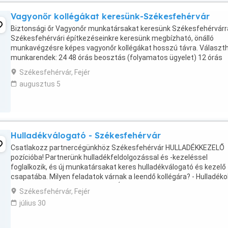
Vagyonőr kollégákat keresünk-Székesfehérvár
Biztonsági őr Vagyonőr munkatársakat keresünk Székesfehérvárr
Székesfehérvári építkezéseinkre keresünk megbízható, önálló
munkavégzésre képes vagyonőr kollégákat hosszú távra. Választ
munkarendek: 24 48 órás beosztás (folyamatos ügyelet) 12 órás
állandó nappali műszak Főbb feladatok: A ...
Székesfehérvár, Fejér
augusztus 5
Hulladékválogató - Székesfehérvár
Csatlakozz partnercégünkhöz Székesfehérvár HULLADÉKKEZELŐ
pozícióba! Partnerünk hulladékfeldolgozással és -kezeléssel
foglalkozik, és új munkatársakat keres hulladékválogató és kezelő
csapatába. Milyen feladatok várnak a leendő kollégára? - Hulladéko
kézi válogatása szalag mellett - Újrahasznosítható ...
Székesfehérvár, Fejér
július 30