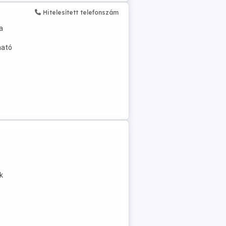
Hitelesített telefonszám
a
ható
k