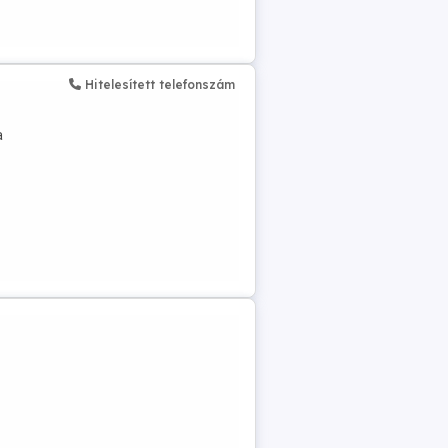
Hitelesített telefonszám
a
 50%