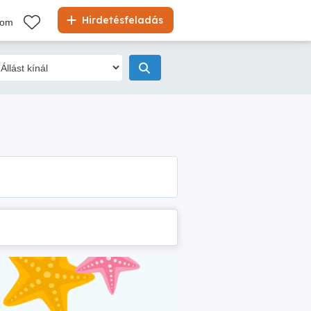
Hirdetésfeladás
kom