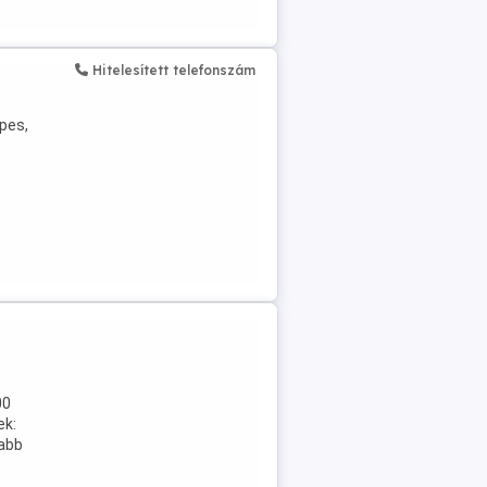
Hitelesített telefonszám
pes,
00
ek:
sabb